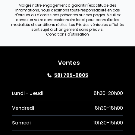
Malgré notre engagement à garantir l'exactitude des
informations, nous déclinons toute responsabilité en cas
d'erreurs ou d'omissions présentes sur ces pages. Veuillez
consulter votre concessionnaire local pour connaître les
modalités et conditions réelles. Les Prix des véhicules affichés
sont sujet à changement sans préavis.
Conditions d'utilisation
Ventes
581 705-0805
Lundi - Jeudi
8h30-20h00
Vendredi
8h30-18h00
Samedi
10h30-15h00