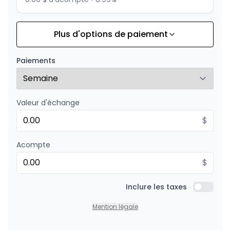
Plus d'options de paiement
Financement sur 24 mois
À partir de :
Financement sur 24 mois
211
$
/
Sem.
Paiements
0.00 $ d'acompte • 8.99%
Valeur d'échange
$
Acompte
$
Inclure les taxes
Inclure l
Mention légale