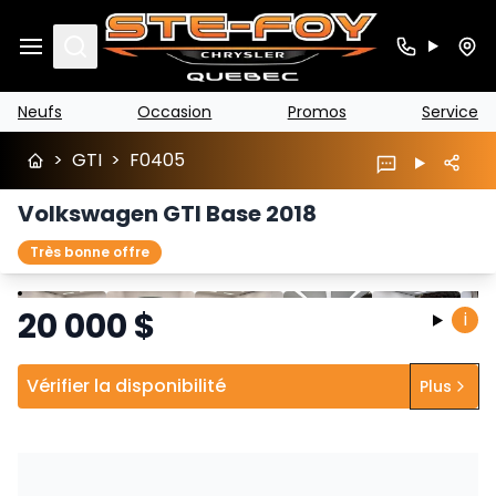
Search
Neufs
Occasion
Promos
Service
>
GTI
>
F0405
Volkswagen GTI Base 2018
Très bonne offre
Arrêter
Précédent
Suivant
20 000
$
i
Vérifier la disponibilité
Plus