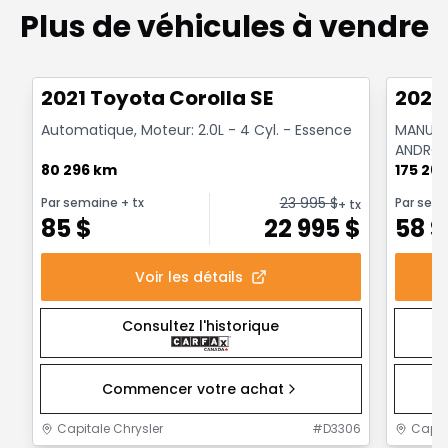
Plus de véhicules à vendre
1/30
Très bonne offre
Très b
2021 Toyota Corolla SE
2020
Automatique, Moteur: 2.0L - 4 Cyl. - Essence
MANUELL
ANDROI
80 296 km
175 26
23 995
$
Par semaine
+ tx
Par sem
+ tx
85
$
22 995
$
58
$
Voir les détails
Consultez l'historique
Commencer votre achat
Capitale Chrysler
#
D3306
Capit