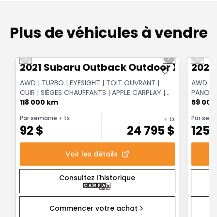
Plus de véhicules à vendre
1/14
Très bonne offre
Très b
Previous slide
Next slide
Previo
2021 Subaru Outback Outdoor XT
2024
AWD | TURBO | EYESIGHT | TOIT OUVRANT |
AWD Pe
CUIR | SIÈGES CHAUFFANTS | APPLE CARPLAY |
PANORAM
CAMÉRA | HAYON ÉL...
118 000 km
CAMÉRA
59 000
Par semaine
+ tx
Par sem
+ tx
92
$
24 795
$
125
Voir les détails
Consultez l'historique
Commencer votre achat