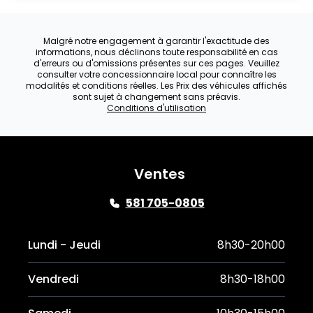
Malgré notre engagement à garantir l'exactitude des
informations, nous déclinons toute responsabilité en cas
d'erreurs ou d'omissions présentes sur ces pages. Veuillez
consulter votre concessionnaire local pour connaître les
modalités et conditions réelles. Les Prix des véhicules affichés
sont sujet à changement sans préavis.
Conditions d'utilisation
Ventes
581 705-0805
Lundi - Jeudi
8h30-20h00
Vendredi
8h30-18h00