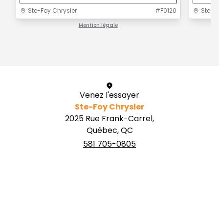
Ste-Foy Chrysler
#
F0120
Ste-F
Mention légale
1 / 1
Venez l'essayer
Ste-Foy Chrysler
2025 Rue Frank-Carrel,
Québec, QC
581 705-0805