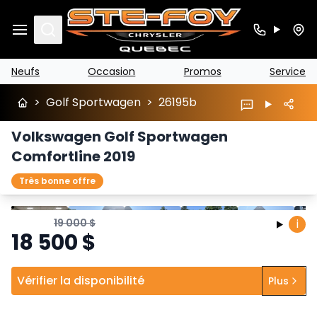
Search
Neufs
Occasion
Promos
Service
>
Golf Sportwagen
>
26195b
Volkswagen Golf Sportwagen
Comfortline 2019
Très bonne offre
Arrêter
Précédent
Suivant
19 000
$
i
18 500
$
Vérifier la disponibilité
Plus