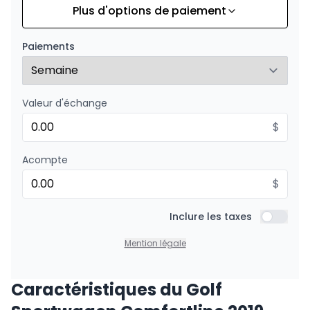
Plus d'options de paiement
Financement sur 24 mois
À partir de :
Financement sur 24 mois
195
$
/
Sem.
Paiements
0.00 $ d'acompte • 8.99%
Valeur d'échange
$
Acompte
$
Inclure les taxes
Inclure l
Mention légale
Caractéristiques du Golf