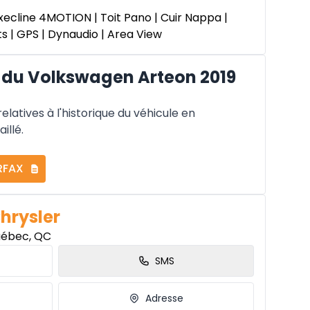
ecline 4MOTION | Toit Pano | Cuir Nappa |
s | GPS | Dynaudio | Area View
du Volkswagen Arteon 2019
latives à l'historique du véhicule en
illé.
RFAX
Chrysler
uébec, QC
SMS
Adresse