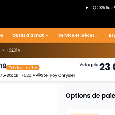
2025 Rue 
es
Outils d'achat
Service et pièces
Es
>
F0201A
23
19
Votre prix
:
Très bonne offre
75
•
Stock :
F0201A
•
Ste-Foy Chrysler
Options de pai