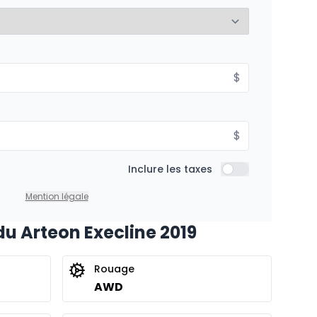
%
À partir de :
$
is
242
$
/
Sem.
%
$
Inclure les taxes
Inclure les taxes
Mention légale
du Arteon Execline 2019
Rouage
AWD