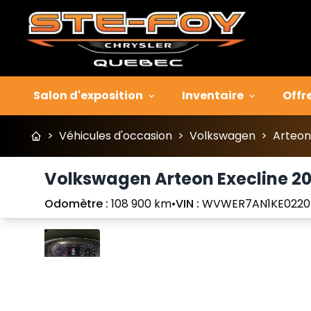
Salon d'exposition
Inventaire
Offr
>
Véhicules d'occasion
>
Volkswagen
>
Arteon
Volkswagen Arteon Execline 20
Odomètre :
108 900 km
•
VIN :
WVWER7AN1KE0220
Arrêter
Précédent
Suivant