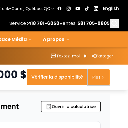
English
Frank-Carrel, Québec, QC
Searc
Service :
418 781-6050
Ventes :
581 705-0805
pace Média
À propos
Textez-moi
Partager
 000
$
Vérifier la disponibilité
Plus
ement
Ouvrir la calculatrice