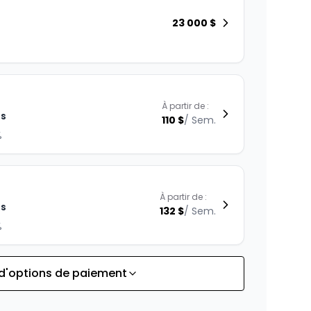
23 000
$
À partir de :
is
110
$
/
Sem.
%
À partir de :
is
132
$
/
Sem.
%
 d'options de paiement
À partir de :
is
169
$
/
Sem.