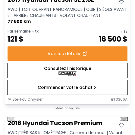
AWD | TOIT OUVRANT PANORAMIQUE | CUIR | SIÈGES AVANT
ET ARRIÈRE CHAUFFANTS | VOLANT CHAUFFANT
77 500 km
Par semaine
+ tx
+ tx
121
$
16 500
$
Voir les détails
Consultez l'historique
Commencer votre achat
Ste-Foy Chrysler
#
F0366A
1/13
Très bonne offre
Mention légale
Previous slide
Next 
2016 Hyundai Tucson Premium
AWD|TRÈS BAS KILOMÉTRAGE | Caméra de recul | Volant