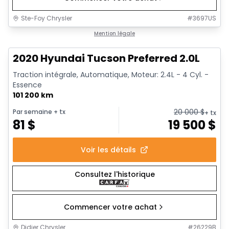
Ste-Foy Chrysler
#
3697US
1/17
Très bonne offre
Mention légale
2020 Hyundai Tucson Preferred 2.0L
Traction intégrale, Automatique, Moteur: 2.4L - 4 Cyl. -
Essence
101 200 km
20 000
$
Par semaine
+ tx
+ tx
81
$
19 500
$
Voir les détails
Consultez l'historique
Commencer votre achat
Didier Chrysler
#
26229B