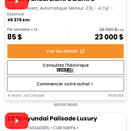
Traction avant, Automatique, Moteur: 2.0L - 4 Cyl. -
Essence
45 376 km
26 000
$
Par semaine
+ tx
+ tx
85
$
23 000
$
Voir les détails
Consultez l'historique
Commencer votre achat
Mont-Joli Chrysler
#
U1925A
1/37
Très bonne offre
Mention légale
Vidéo disponible
2020 Hyundai Palisade Luxury
• NOIR • 7 PASSAGERS • CUIR NAPPA •