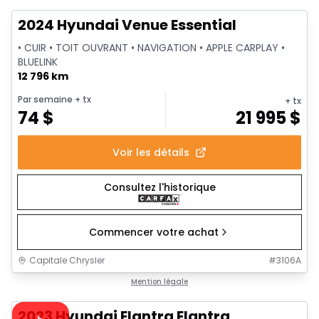
2024 Hyundai Venue Essential
• CUIR • TOIT OUVRANT • NAVIGATION • APPLE CARPLAY •
BLUELINK
12 796 km
Par semaine
+ tx
+ tx
74
$
21 995
$
Voir les détails
Consultez l'historique
Commencer votre achat
Capitale Chrysler
#
3106A
1/13
Très bonne offre
Mention légale
Vidéo disponible
2023 Hyundai Elantra Elantra