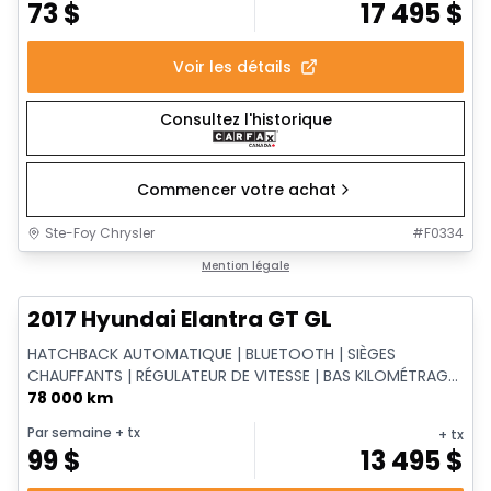
73
$
17 495
$
Voir les détails
Consultez l'historique
Commencer votre achat
Ste-Foy Chrysler
#
F0334
1/14
Très bonne offre
Mention légale
2017 Hyundai Elantra GT GL
HATCHBACK AUTOMATIQUE | BLUETOOTH | SIÈGES
CHAUFFANTS | RÉGULATEUR DE VITESSE | BAS KILOMÉTRAGE
| HA...
78 000 km
Par semaine
+ tx
+ tx
99
$
13 495
$