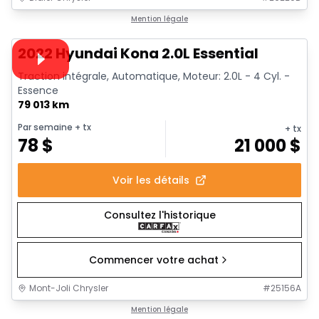
1/14
Très bonne offre
Mention légale
Vidéo disponible
2022 Hyundai Kona 2.0L Essential
Traction intégrale, Automatique, Moteur: 2.0L - 4 Cyl. -
Essence
79 013 km
Par semaine
+ tx
+ tx
78
$
21 000
$
Voir les détails
Consultez l'historique
Commencer votre achat
Mont-Joli Chrysler
#
25156A
1/2
Très bonne offre
Mention légale