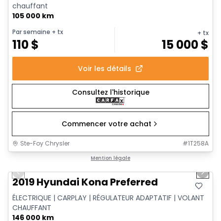
chauffant
105 000 km
Par semaine
+ tx
+ tx
110
$
15 000
$
Voir les détails
Consultez l'historique
Commencer votre achat
Ste-Foy Chrysler
#
1T258A
1/16
Très bonne offre
Mention légale
Previous slide
Next 
2019 Hyundai Kona Preferred
ÉLECTRIQUE | CARPLAY | RÉGULATEUR ADAPTATIF | VOLANT
CHAUFFANT
146 000 km