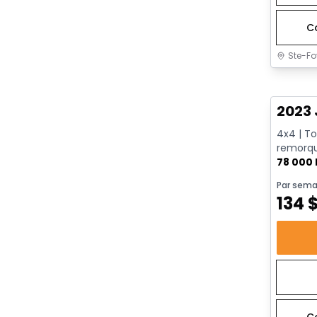
C
Ste-Fo
Très b
2023 
4x4 | To
remorque
78 000
Par sema
134
C