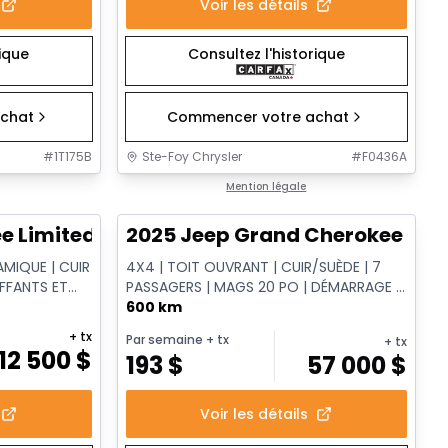
Voir les détails
rique
Consultez l'historique
chat
Commencer votre achat
#
1T175B
Ste-Foy Chrysler
#
F0436A
1/14
1/15
Très bonne offre
Mention légale
e Limited
2025 Jeep Grand Cherokee L Al
AMIQUE | CUIR
4X4 | TOIT OUVRANT | CUIR/SUÈDE | 7
UFFANTS ET
PASSAGERS | MAGS 20 PO | DÉMARRAGE À
DISTANCE
600 km
+ tx
Par semaine
+ tx
+ tx
12 500
$
193
$
57 000
$
Voir les détails