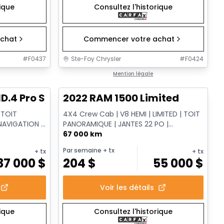
rique
Consultez l'historique
chat
Commencer votre achat
#
F0437
Ste-Foy Chrysler
#
F0424
1/12
1/13
Très bonne offre
Mention légale
D.4 Pro S
2022 RAM 1500 Limited
 TOIT
4X4 Crew Cab | V8 HEMI | LIMITED | TOIT
NAVIGATION |
PANORAMIQUE | JANTES 22 PO |
REMORQUAGE | NOIR CRISTAL
67 000 km
Par semaine
+ tx
+ tx
+ tx
37 000
$
204
$
55 000
$
Voir les détails
rique
Consultez l'historique