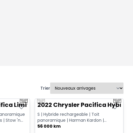
Trier
1/14
1/13
Très bonne offre
Next slide
Previous slide
Next sl
fica Limited
2022 Chrysler Pacifica Hybrid 
 panoramique
S | Hybride rechargeable | Toit
s | Stow 'n
panoramique | Harman Kardon |
Caméra 360 | Écrans arrière Fire TV | ...
56 000 km