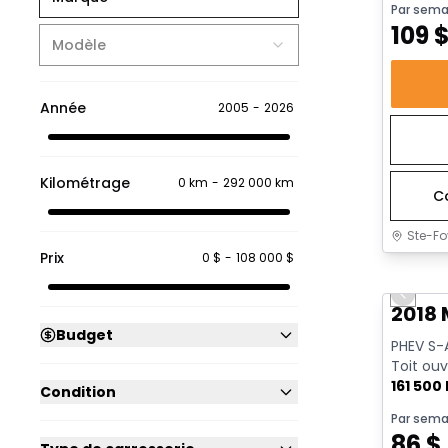
Par sema
109
Modèle
Année
2005
-
2026
Kilométrage
0 km
-
292 000 km
C
Ste-Fo
Prix
0 $
-
108 000 $
Très b
Previo
2018 
Budget
PHEV S-
Toit ouv
161 500
Condition
Par sema
86
$