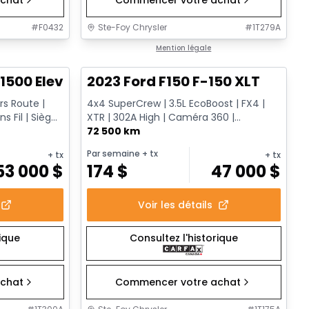
#
F0432
Ste-Foy Chrysler
#
1T279A
1/15
Très bonne offre
Mention légale
1500 Elevation
2023 Ford F150 F-150 XLT
ors Route |
4x4 SuperCrew | 3.5L EcoBoost | FX4 |
s Fil | Sièges
XTR | 302A High | Caméra 360 |
Remorquage Max
72 500 km
Par semaine
+ tx
+ tx
+ tx
53 000
$
174
$
47 000
$
Voir les détails
rique
Consultez l'historique
chat
Commencer votre achat