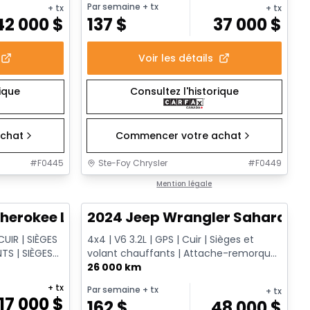
Par semaine
+ tx
+ tx
+ tx
42 000
$
137
$
37 000
$
Voir les détails
rique
Consultez l'historique
chat
Commencer votre achat
#
F0445
Ste-Foy Chrysler
#
F0449
1/14
1/12
Très bonne offre
Mention légale
herokee Limited
2024 Jeep Wrangler Sahara
UIR | SIÈGES
4x4 | V6 3.2L | GPS | Cuir | Sièges et
TS | SIÈGES
volant chauffants | Attache-remorque
| Démarrage à distance
26 000 km
+ tx
Par semaine
+ tx
+ tx
17 000
$
162
$
48 000
$