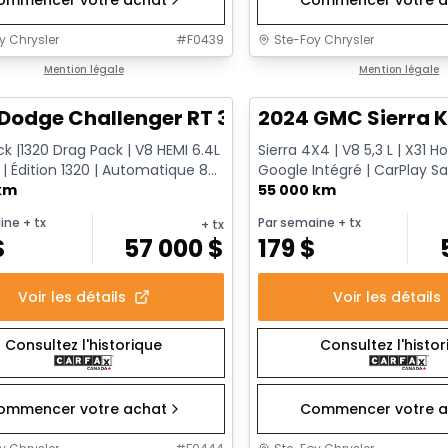
y Chrysler
#
F0439
Ste-Foy Chrysler
1/17
onne offre
Mention légale
Très bonne offre
Mention légale
Dodge Challenger RT 392
2024 GMC Sierra K
k |1320 Drag Pack | V8 HEMI 6.4L
Sierra 4X4 | V8 5,3 L | X31 H
 | Édition 1320 | Automatique 8
Google Intégré | CarPlay San
s | Go Mango
 km
Chauffants | Vol...
55 000 km
ine
+ tx
Par semaine
+ tx
+ tx
$
57 000
$
179
$
Voir les détails
Voir les détails
Consultez l'historique
Consultez l'histo
ommencer votre achat
Commencer votre a