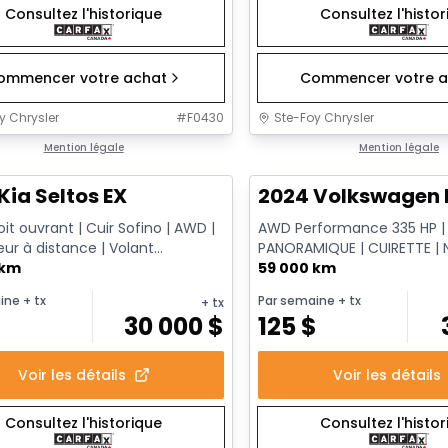
Consultez l'historique
Consultez l'histo
ommencer votre achat
Commencer votre a
y Chrysler
#
F0430
Ste-Foy Chrysler
1/13
onne offre
Mention légale
Très bonne offre
Mention légale
Kia Seltos EX
2024 Volkswagen I
it ouvrant | Cuir Sofino | AWD |
AWD Performance 335 HP |
ur à distance | Volant
PANORAMIQUE | CUIRETTE | 
nt
 km
CAMÉRA | 20 PO | 4MOTION
59 000 km
ine
+ tx
Par semaine
+ tx
+ tx
30 000
$
125
$
Voir les détails
Voir les détails
Consultez l'historique
Consultez l'histo