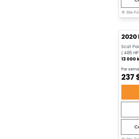
Ste-Fo
Très b
2020 
Scat Pac
| 485 HP
rapport
13 000
Par sema
237
C