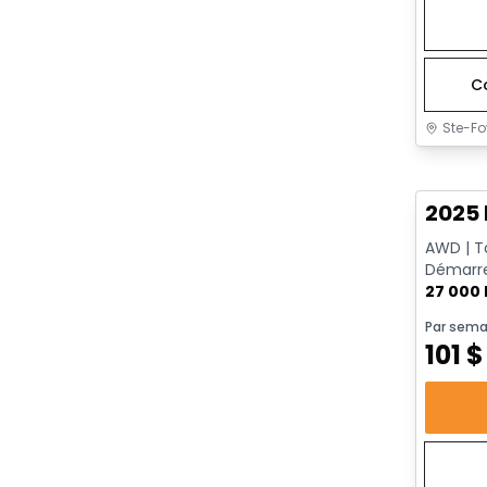
C
Ste-Fo
Très b
2025 
AWD | To
Démarre
chauffa
27 000
Par sema
101
$