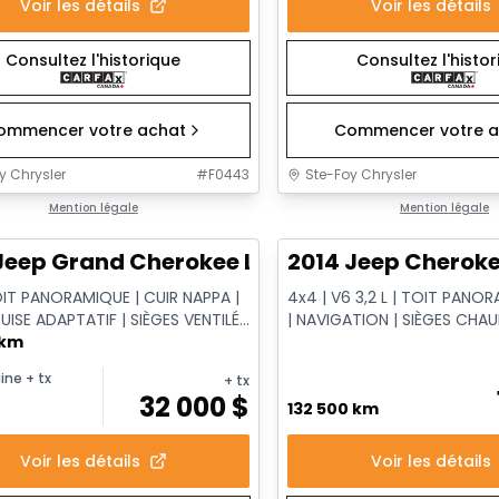
Voir les détails
Voir les détails
Consultez l'historique
Consultez l'histo
ommencer votre achat
Commencer votre a
y Chrysler
#
F0443
Ste-Foy Chrysler
1/14
onne offre
Mention légale
Très bonne offre
Mention légale
Jeep Grand Cherokee Limited
2014 Jeep Cheroke
OIT PANORAMIQUE | CUIR NAPPA |
4x4 | V6 3,2 L | TOIT PANOR
UISE ADAPTATIF | SIÈGES VENTILÉS
| NAVIGATION | SIÈGES CHA
 ÉLECTRIQUE
 km
VENTILÉS
ine
+ tx
+ tx
32 000
$
132 500 km
Voir les détails
Voir les détails