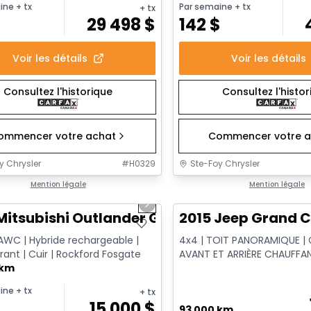
ine
+ tx
Par semaine
+ tx
+ tx
$
29 498
$
142
$
Voir les détails
Voir les détails
Consultez l'historique
Consultez l'histo
ommencer votre achat
Commencer votre a
y Chrysler
#
H0329
Ste-Foy Chrysler
1/14
onne offre
Mention légale
Très bonne offre
Mention légale
us slide
Next slide
Mitsubishi Outlander GT
2015 Jeep Grand C
AWC | Hybride rechargeable |
4x4 | TOIT PANORAMIQUE | C
rant | Cuir | Rockford Fosgate
AVANT ET ARRIÈRE CHAUFFAN
 km
VENTILÉS | XÉNON HID
ine
+ tx
+ tx
15 000
$
93 000 km