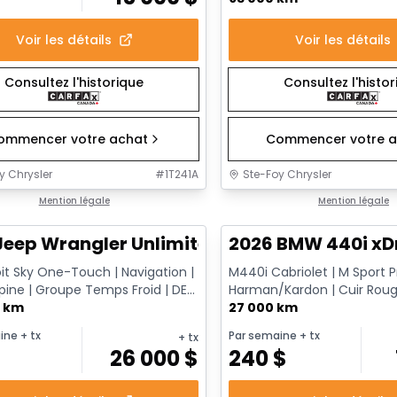
Voir les détails
Voir les détails
Consultez l'historique
Consultez l'histo
ommencer votre achat
Commencer votre a
y Chrysler
#
1T241A
Ste-Foy Chrysler
onne offre
Mention légale
Très bonne offre
Mention légale
Jeep Wrangler Unlimited Sahara
2026 BMW 440i xD
it Sky One-Touch | Navigation |
M440i Cabriolet | M Sport Pr
pine | Groupe Temps Froid | DEL
Harman/Kardon | Cuir Roug
lance des a...
0 km
AWD | Démarreur à dis...
27 000 km
ine
+ tx
Par semaine
+ tx
+ tx
$
26 000
$
240
$