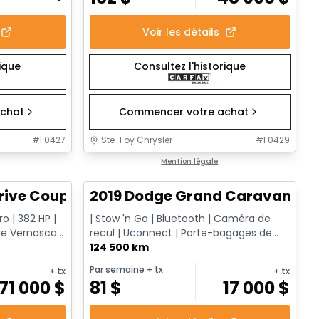
Voir les détails
rique
Consultez l'historique
chat
Commencer votre achat
#
F0427
Ste-Foy Chrysler
#
F0429
1/12
Très bonne offre
Mention légale
rive Coupe
2019 Dodge Grand Caravan Ens
o | 382 HP |
| Stow 'n Go | Bluetooth | Caméra de
e Vernasca |
recul | Uconnect | Porte-bagages de
toit#
124 500 km
Par semaine
+ tx
+ tx
+ tx
71 000
$
81
$
17 000
$