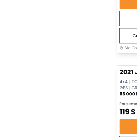
C
Ste-Fo
Très b
2021 
4x4 | T
GPS | CR
| HAYON
66 000
Par sema
119
$