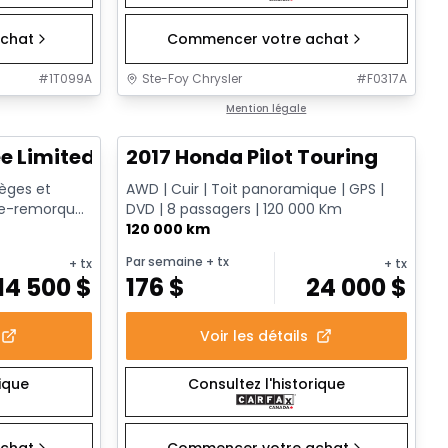
chat
Commencer votre achat
#
1T099A
Ste-Foy Chrysler
#
F0317A
1/12
1/16
Très bonne offre
Mention légale
e Limited
2017 Honda Pilot Touring
Sièges et
AWD | Cuir | Toit panoramique | GPS |
che-remorque
DVD | 8 passagers | 120 000 Km
120 000 km
Par semaine
+ tx
+ tx
+ tx
14 500
$
176
$
24 000
$
Voir les détails
rique
Consultez l'historique
chat
Commencer votre achat