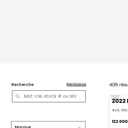
406
rés
Recherche
Réinitialiser
Très b
Previo
2022 
4x4, Mot
122 00
Marque