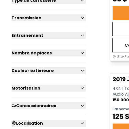
Type de carrosserie
Transmission
Entraînement
C
Nombre de places
Ste-Fo
Très b
Couleur extérieure
2019 
Motorisation
4X4 | To
Audio Al
| Surveil
150 00
Concessionnaires
Par sema
125
Localisation