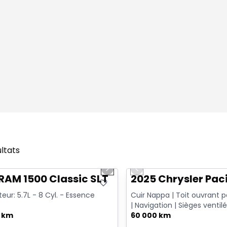
ultats
1/15
onne offre
Très bonne offre
us slide
Next slide
Previous slide
RAM 1500 Classic SLT
2025 Chrysler Paci
eur: 5.7L - 8 Cyl. - Essence
Cuir Nappa | Toit ouvrant
| Navigation | Sièges ventilé
0 km
Go | Apple CarPlay & ...
60 000 km