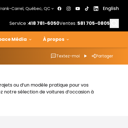
English
Frank-Carrel, Québec, QC
Searc
Service :
418 781-6050
Ventes :
581 705-0805
pace Média
À propos
Textez-moi
Partager
trajets ou d’un modèle pratique pour vos
z notre sélection de voitures d’occasion à