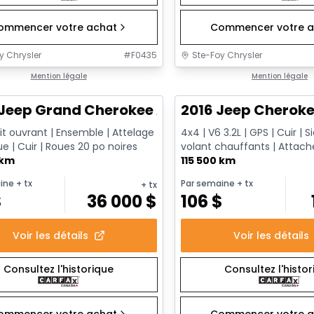
ommencer votre achat
Commencer votre a
y Chrysler
#
F0435
Ste-Foy Chrysler
onne offre
Mention légale
Très bonne offre
Mention légale
Jeep Grand Cherokee Altitude
2016 Jeep Cheroke
it ouvrant | Ensemble | Attelage
4x4 | V6 3.2L | GPS | Cuir | 
 | Cuir | Roues 20 po noires
volant chauffants | Atta
 km
| Démarrage à distance
115 500 km
ine
+ tx
Par semaine
+ tx
+ tx
$
36 000
$
106
$
Voir les détails
Voir les détails
Consultez l'historique
Consultez l'histo
ommencer votre achat
Commencer votre a