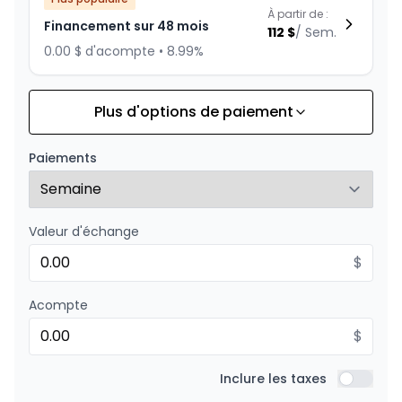
À partir de :
Financement sur 48 mois
112
$
/
Sem.
0.00 $ d'acompte • 8.99%
Plus d'options de paiement
Financement sur 60 mois
À partir de :
Financement sur 60 mois
93
$
/
Sem.
Paiements
0.00 $ d'acompte • 8.99%
Valeur d'échange
Financement sur 36 mois
À partir de :
Financement sur 36 mois
$
143
$
/
Sem.
0.00 $ d'acompte • 8.99%
Acompte
$
Financement sur 24 mois
À partir de :
Financement sur 24 mois
Inclure les taxes
206
$
/
Sem.
Inclure l