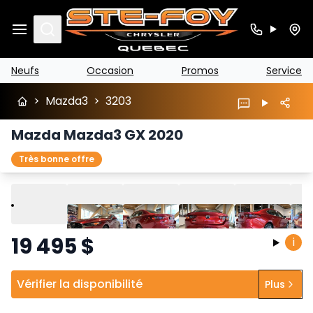
Search
Neufs
Occasion
Promos
Service
>
Mazda3
>
3203
Mazda Mazda3 GX 2020
Très bonne offre
Lire
Précédent
Suivant
19 495
$
i
Vérifier la disponibilité
Plus