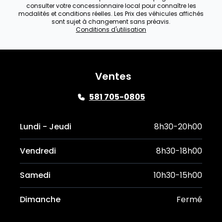
consulter votre concessionnaire local pour connaître les
modalités et conditions réelles. Les Prix des véhicules affichés
sont sujet à changement sans préavis.
Conditions d'utilisation
Ventes
581 705-0805
Lundi - Jeudi
8h30-20h00
Vendredi
8h30-18h00
Samedi
10h30-15h00
Dimanche
Fermé