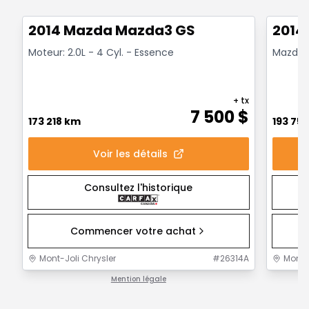
2014 Mazda Mazda3 GS
2014
Moteur: 2.0L - 4 Cyl. - Essence
Mazda
+ tx
7 500
$
173 218 km
193 75
Voir les détails
Consultez l'historique
Commencer votre achat
Mont-Joli Chrysler
#
26314A
Mont-J
Mention légale
1 / 1