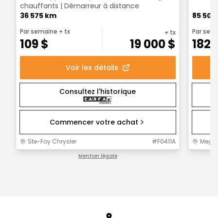
chauffants | Démarreur à distance
36 575 km
85 500
Par semaine
+ tx
Par sem
+ tx
109
$
19 000
$
182
Voir les détails
Consultez l'historique
Commencer votre achat
Ste-Foy Chrysler
#
F0411A
MegaC
Mention légale
1 / 1