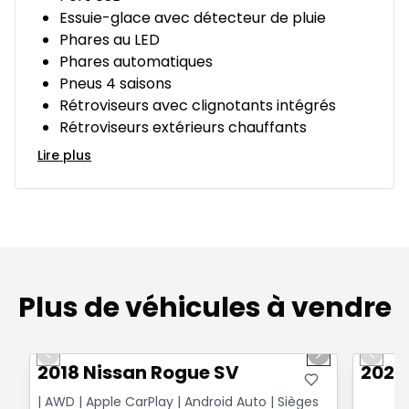
Essuie-glace avec détecteur de pluie
Phares au LED
Phares automatiques
Pneus 4 saisons
Rétroviseurs avec clignotants intégrés
Rétroviseurs extérieurs chauffants
Lire plus
Plus de véhicules à vendre
1/14
Très bonne offre
Très b
Previous slide
Next slide
Previo
2018 Nissan Rogue SV
2025
| AWD | Apple CarPlay | Android Auto | Sièges