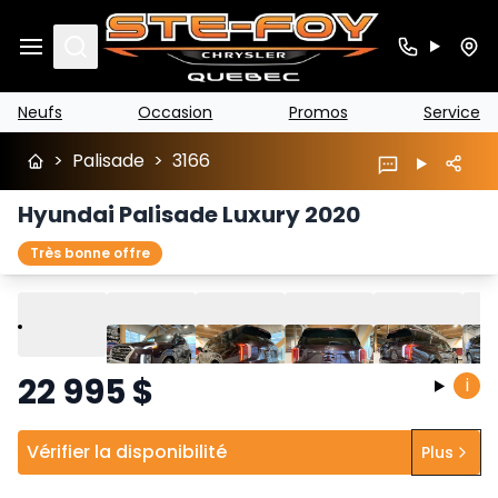
Search
Neufs
Occasion
Promos
Service
>
Palisade
>
3166
Hyundai Palisade Luxury 2020
Très bonne offre
Lire
Précédent
Suivant
22 995
$
i
Vérifier la disponibilité
Plus