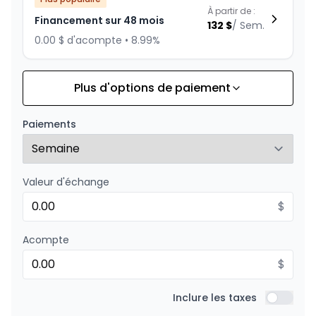
À partir de :
Financement sur 48 mois
132
$
/
Sem.
0.00 $ d'acompte • 8.99%
Plus d'options de paiement
Financement sur 60 mois
À partir de :
Financement sur 60 mois
110
$
/
Sem.
Paiements
0.00 $ d'acompte • 8.99%
Valeur d'échange
Financement sur 36 mois
À partir de :
Financement sur 36 mois
$
169
$
/
Sem.
0.00 $ d'acompte • 8.99%
Acompte
$
Financement sur 24 mois
À partir de :
Financement sur 24 mois
Inclure les taxes
242
$
/
Sem.
Inclure l