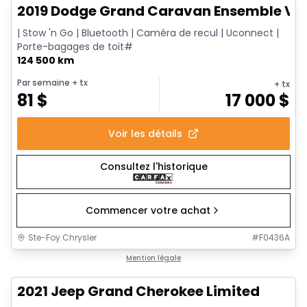
2019 Dodge Grand Caravan Ensemble Val
| Stow 'n Go | Bluetooth | Caméra de recul | Uconnect |
Porte-bagages de toit#
124 500 km
Par semaine
+ tx
+ tx
81
$
17 000
$
Voir les détails
Consultez l'historique
Commencer votre achat
Ste-Foy Chrysler
#
F0436A
1/14
Très bonne offre
Mention légale
2021 Jeep Grand Cherokee Limited