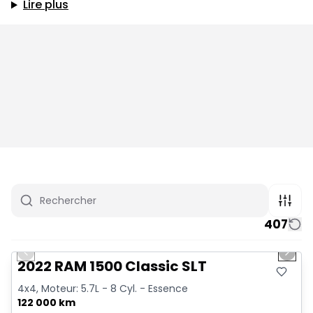
Lire plus
407
1/15
Très bonne offre
Previous slide
Next 
2022 RAM 1500 Classic SLT
4x4, Moteur: 5.7L - 8 Cyl. - Essence
122 000 km