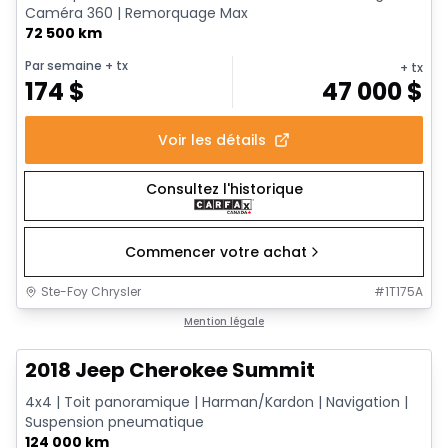
Caméra 360 | Remorquage Max
72 500 km
Par semaine
+ tx
+ tx
174
$
47 000
$
Voir les détails
Consultez l'historique
Commencer votre achat
Ste-Foy Chrysler
#
1T175A
Très bonne offre
Mention légale
2018 Jeep Cherokee Summit
4x4 | Toit panoramique | Harman/Kardon | Navigation |
Suspension pneumatique
124 000 km