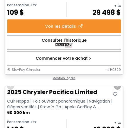
Par semaine
+ tx
+ tx
109
$
29 498
$
Voir les détails
Consultez l'historique
Commencer votre achat
Ste-Foy Chrysler
#
H0329
1/14
Très bonne offre
Mention légale
Previous slide
Next 
2025 Chrysler Pacifica Limited
Cuir Nappa | Toit ouvrant panoramique | Navigation |
Sièges ventilés | Stow 'n Go | Apple CarPlay & ...
60 000 km
Par semaine
+ tx
+ tx