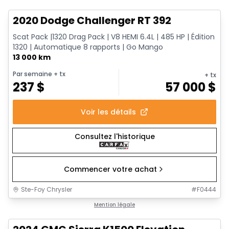
2020 Dodge Challenger RT 392
Scat Pack |1320 Drag Pack | V8 HEMI 6.4L | 485 HP | Édition
1320 | Automatique 8 rapports | Go Mango
13 000 km
Par semaine
+ tx
+ tx
237
$
57 000
$
Voir les détails
Consultez l'historique
Commencer votre achat
Ste-Foy Chrysler
#
F0444
1/15
Très bonne offre
Mention légale