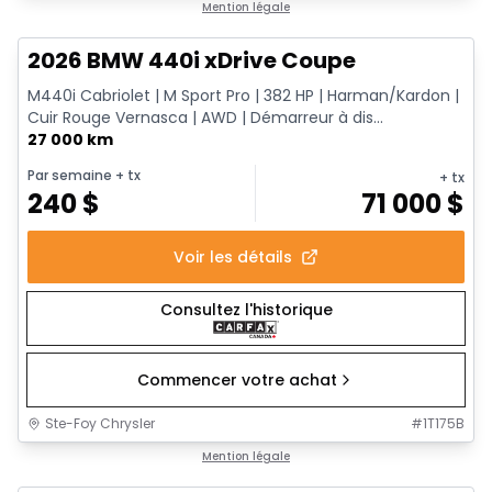
1/12
Très bonne offre
Mention légale
2026 BMW 440i xDrive Coupe
M440i Cabriolet | M Sport Pro | 382 HP | Harman/Kardon |
Cuir Rouge Vernasca | AWD | Démarreur à dis...
27 000 km
Par semaine
+ tx
+ tx
240
$
71 000
$
Voir les détails
Consultez l'historique
Commencer votre achat
Ste-Foy Chrysler
#
1T175B
Très bonne offre
Mention légale