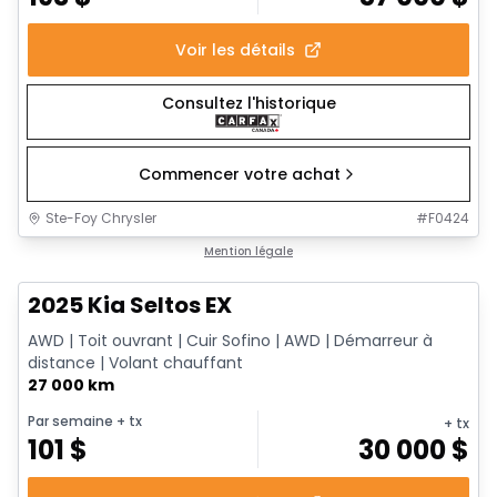
Voir les détails
Consultez l'historique
Commencer votre achat
Ste-Foy Chrysler
#
F0424
1/13
Très bonne offre
Mention légale
2025 Kia Seltos EX
AWD | Toit ouvrant | Cuir Sofino | AWD | Démarreur à
distance | Volant chauffant
27 000 km
Par semaine
+ tx
+ tx
101
$
30 000
$