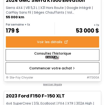
2024 GMC Sierra K1500 Elevation
Sierra 4X4 | V8 5,3 L | X31 Hors Route | Google Intégré |
CarPlay Sans Fil | Sièges Chauffants | Vol...
55 000 km
Par semaine
+ tx
+ tx
179
$
53 000
$
Voir les détails
Consultez l'historique
Commencer votre achat
Ste-Foy Chrysler
#
1T300A
Très bonne offre
Mention légale
2023 Ford F150 F-150 XLT
4x4 SuperCrew | 3.5L EcoBoost | FX4 | XTR | 302A High |