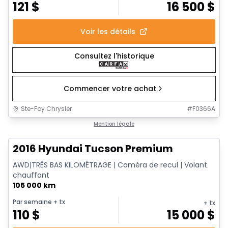
121
$
16 500
$
Voir les détails
Consultez l'historique
Commencer votre achat
Ste-Foy Chrysler
#
F0366A
1/13
Très bonne offre
Mention légale
2016 Hyundai Tucson Premium
AWD|TRÈS BAS KILOMÉTRAGE | Caméra de recul | Volant
chauffant
105 000 km
Par semaine
+ tx
+ tx
110
$
15 000
$