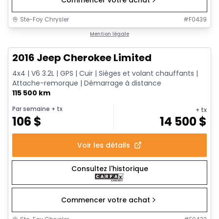
Commencer votre achat
Ste-Foy Chrysler
#
F0439
1/12
Très bonne offre
Mention légale
2016 Jeep Cherokee Limited
4x4 | V6 3.2L | GPS | Cuir | Sièges et volant chauffants |
Attache-remorque | Démarrage à distance
115 500 km
Par semaine
+ tx
+ tx
106
$
14 500
$
Voir les détails
Consultez l'historique
Commencer votre achat