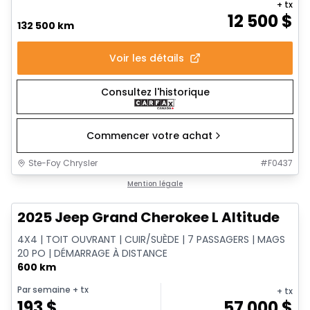
+ tx
12 500
$
132 500 km
Voir les détails
Consultez l'historique
Commencer votre achat
Ste-Foy Chrysler
#
F0437
1/15
Très bonne offre
Mention légale
2025 Jeep Grand Cherokee L Altitude
4X4 | TOIT OUVRANT | CUIR/SUÈDE | 7 PASSAGERS | MAGS
20 PO | DÉMARRAGE À DISTANCE
600 km
Par semaine
+ tx
+ tx
193
$
57 000
$