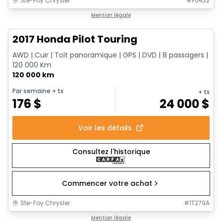
Ste-Foy Chrysler
#
F0432
1/16
Très bonne offre
Mention légale
2017 Honda Pilot Touring
AWD | Cuir | Toit panoramique | GPS | DVD | 8 passagers |
120 000 Km
120 000 km
Par semaine
+ tx
+ tx
176
$
24 000
$
Voir les détails
Consultez l'historique
Commencer votre achat
Ste-Foy Chrysler
#
1T279A
1/17
Très bonne offre
Mention légale