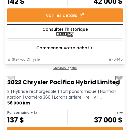
142
$
42 000
$
Voir les détails
Consultez l'historique
Commencer votre achat
Ste-Foy Chrysler
#
F0445
1/13
Très bonne offre
Mention légale
Previous slide
Next 
2022 Chrysler Pacifica Hybrid Limited
S | Hybride rechargeable | Toit panoramique | Harman
Kardon | Caméra 360 | Écrans arrière Fire TV | ...
56 000 km
Par semaine
+ tx
+ tx
137
$
37 000
$