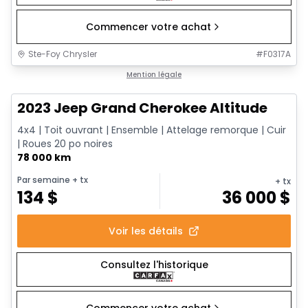
Commencer votre achat
Ste-Foy Chrysler
#
F0317A
Très bonne offre
Mention légale
2023 Jeep Grand Cherokee Altitude
4x4 | Toit ouvrant | Ensemble | Attelage remorque | Cuir
| Roues 20 po noires
78 000 km
Par semaine
+ tx
+ tx
134
$
36 000
$
Voir les détails
Consultez l'historique