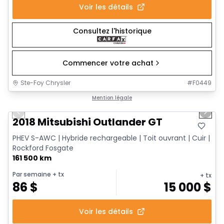
Voir les détails
Consultez l'historique
Commencer votre achat
Ste-Foy Chrysler
#
F0449
1/14
Très bonne offre
Mention légale
Previous slide
Next 
2018 Mitsubishi Outlander GT
PHEV S-AWC | Hybride rechargeable | Toit ouvrant | Cuir |
Rockford Fosgate
161 500 km
Par semaine
+ tx
+ tx
86
$
15 000
$
Voir les détails