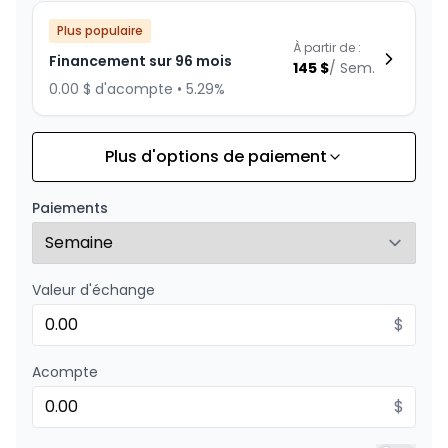
Plus populaire
À partir de :
Financement sur 96 mois
145
$
/
Sem.
0.00 $ d'acompte • 5.29%
Plus d'options de paiement
Financement sur 84 mois
À partir de :
Financement sur 84 mois
160
$
/
Sem.
Paiements
0.00 $ d'acompte • 4.99%
Valeur d'échange
Financement sur 72 mois
À partir de :
Financement sur 72 mois
$
183
$
/
Sem.
0.00 $ d'acompte • 4.99%
Acompte
$
Financement sur 60 mois
À partir de :