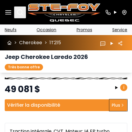
Search
Neufs
Occasion
Promos
Service
>
Cherokee
>
1T215
Jeep Cherokee Laredo 2026
Très bonne offre
Arrêter
Précédent
Suivant
49 081
$
i
Vérifier la disponibilité
Plus
Traction intégrale, CVT, Moteur: I4 EP turbo