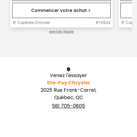
Commencer votre achat
Capitale Chrysler
#
T0534
Capit
Mention légale
1 / 1
Venez l'essayer
Ste-Foy Chrysler
2025 Rue Frank-Carrel,
Québec, QC
581 705-0805