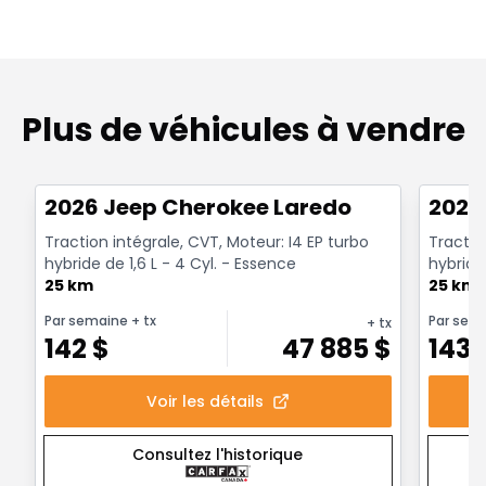
Plus de véhicules à vendre
1/10
Très bonne offre
Très b
2026 Jeep Cherokee Laredo
2026
Traction intégrale, CVT, Moteur: I4 EP turbo
Tractio
hybride de 1,6 L - 4 Cyl. - Essence
hybride 
25 km
25 km
Par semaine
+ tx
Par sem
+ tx
142
$
47 885
$
143
Voir les détails
Consultez l'historique