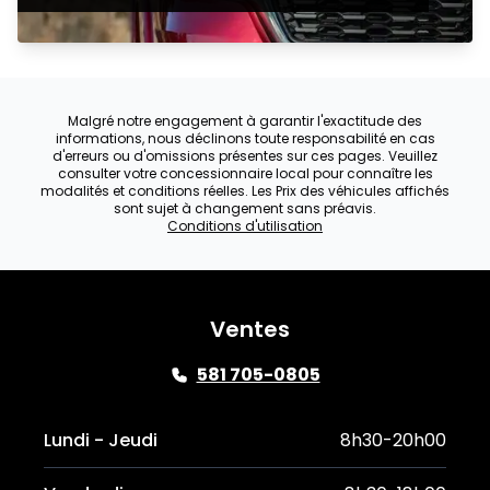
Malgré notre engagement à garantir l'exactitude des
informations, nous déclinons toute responsabilité en cas
d'erreurs ou d'omissions présentes sur ces pages. Veuillez
consulter votre concessionnaire local pour connaître les
modalités et conditions réelles. Les Prix des véhicules affichés
sont sujet à changement sans préavis.
Conditions d'utilisation
Ventes
581 705-0805
Lundi - Jeudi
8h30-20h00