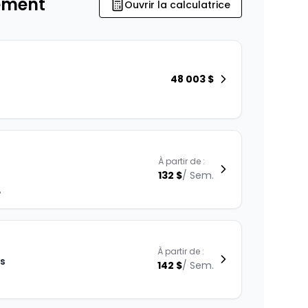
ement
Ouvrir la calculatrice
48 003
$
À partir de :
132
$
/
Sem.
%
À partir de :
is
142
$
/
Sem.
%