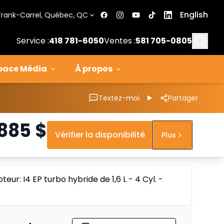
English
Frank-Carrel, Québec, QC
Searc
Service :
418 781-6050
Ventes :
581 705-0805
pace Média
À propos
Textez-moi
Partager
 885
$
Vérifier la disponibilité
Plus
teur: I4 EP turbo hybride de 1,6 L - 4 Cyl. -