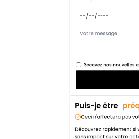
Location sur 36 mois
0.00 $ d'acompte • 2.99
Location sur 27 mois
Location sur 27 mois
0.00 $ d'acompte • 1.99%
Recevez nos nouvelles 
Location sur 24 mois
Location sur 24 mois
0.00 $ d'acompte • 1.99%
Puis-je être
préq
Ceci n'affectera pas vo
Découvrez rapidement si v
sans impact sur votre cote