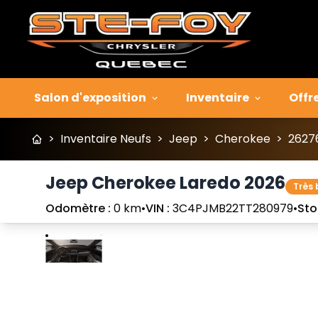
Salon d'exposition
Inventaire
Offr
>
Inventaire Neufs
>
Jeep
>
Cherokee
>
2627
Jeep Cherokee Laredo 2026
Très 
Odomètre :
0 km
•
VIN :
3C4PJMB22TT280979
•
Sto
Arrêter
Précédent
Suivant