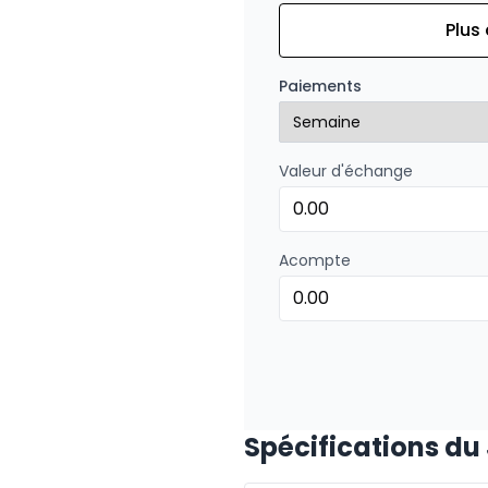
Plus
Financement sur 84 mois
Financement sur 84 mo
Paiements
0.00 $ d'acompte • 4.99
Valeur d'échange
Financement sur 72 mois
Financement sur 72 mo
0.00 $ d'acompte • 4.99
Acompte
Financement sur 60 mois
Financement sur 60 mo
0.00 $ d'acompte • 4.99
Spécifications du
Financement sur 48 mois