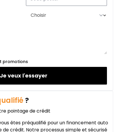
À partir de :
154
$
/
Sem.
%
À partir de :
179
$
/
Sem.
et promotions
Je veux l'essayer
À partir de :
190
$
/
Sem.
ualifié
?
tre pointage de crédit
ous êtes préqualifié pour un financement auto
 de crédit. Notre processus simple et sécurisé