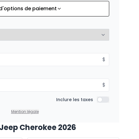
 d'options de paiement
À partir de :
is
157
$
/
Sem.
%
À partir de :
$
is
178
$
/
Sem.
%
$
À partir de :
Inclure les taxes
is
Inclure les taxes
209
$
/
Sem.
%
Mention légale
 Jeep Cherokee 2026
À partir de :