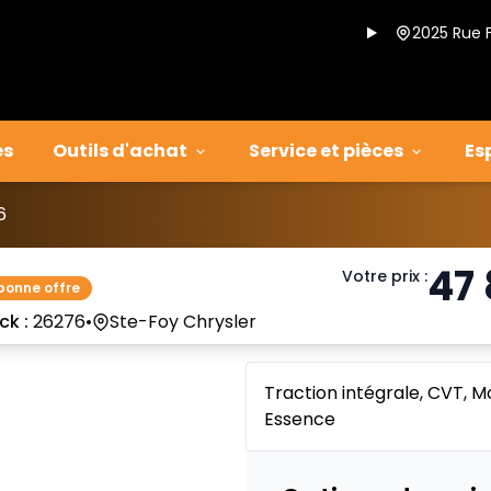
2025 Rue 
es
Outils d'achat
Service et pièces
Es
6
47
Votre prix
:
bonne offre
ck :
26276
•
Ste-Foy Chrysler
Traction intégrale, CVT, Mo
Essence