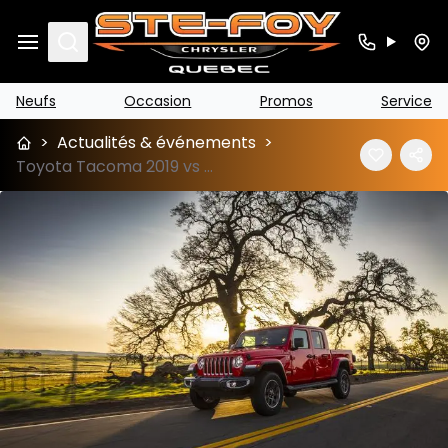
Search
Neufs
Occasion
Promos
Service
>
Actualités & événements
>
Toyota Tacoma 2019 vs Jeep Gladiator 2020 à Ste-Foy