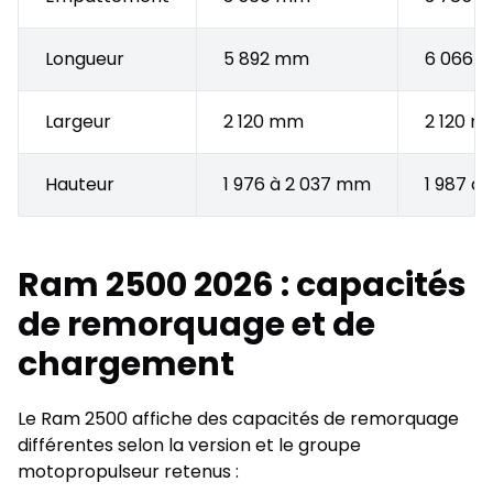
Longueur
5 892 mm
6 066 
Largeur
2 120 mm
2 120 
Hauteur
1 976 à 2 037 mm
1 987 à
Ram 2500 2026 : capacités
de remorquage et de
chargement
Le Ram 2500 affiche des capacités de remorquage
différentes selon la version et le groupe
motopropulseur retenus :