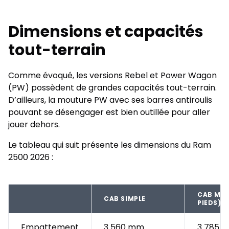
Dimensions et capacités
tout-terrain
Comme évoqué, les versions Rebel et Power Wagon
(PW) possèdent de grandes capacités tout-terrain.
D’ailleurs, la mouture PW avec ses barres antiroulis
pouvant se désengager est bien outillée pour aller
jouer dehors.
Le tableau qui suit présente les dimensions du Ram
2500 2026 :
CAB MULT
CAB SIMPLE
PIEDS)
Empattement
3 560 mm
3 785 