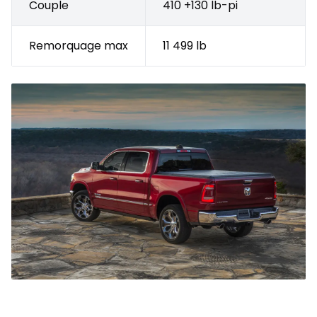
Couple
410 +130 lb-pi
Remorquage max
11 499 lb