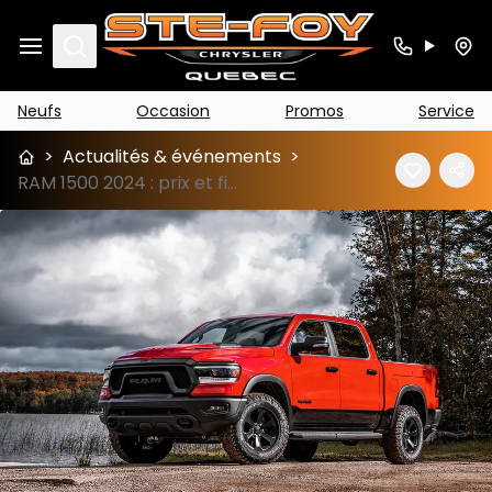
Search
Neufs
Occasion
Promos
Service
>
Actualités & événements
>
RAM 1500 2024 : prix et fiche technique