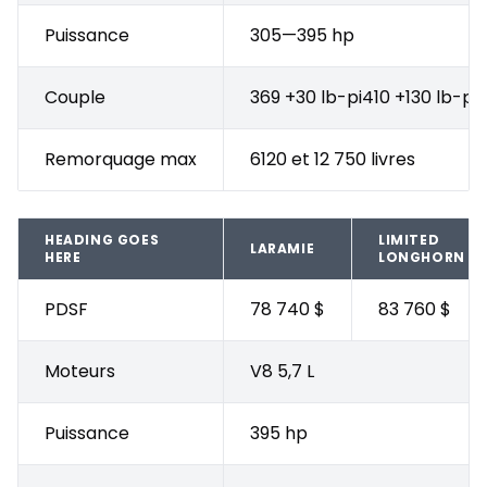
Puissance
305—395 hp
Couple
369 +30 lb-pi410 +130 lb-pi
Remorquage max
6120 et 12 750 livres
HEADING GOES
LIMITED
LARAMIE
HERE
LONGHORN
PDSF
78 740 $
83 760 $
Moteurs
V8 5,7 L
Puissance
395 hp