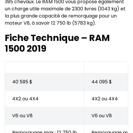
395 chevaux. Le RAM 1500 vous propose également
un charge utile maximale de 2300 livres (1043 kg) et
la plus grande
capacité de remorquage
pour un
moteur V8, à savoir 12 750 lb (5783 kg).
Fiche Technique – RAM
1500 2019
TRADESMAN
BIG HORN
40 595 $
44 095 $
4X2 ou 4X4
4X2 ou 4X4
V6 ou V8
V6 ou V8
Remorquage max : 12 750 lb
Remorquage max :