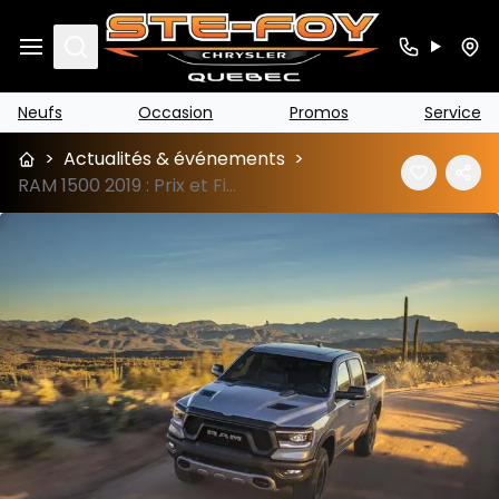
Search
Neufs
Occasion
Promos
Service
>
Actualités & événements
>
RAM 1500 2019 : Prix et Fiche Technique à Québec