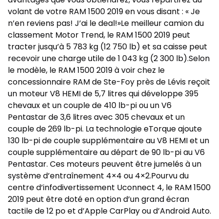
volant de votre RAM 1500 2019 en vous disant : « Je
n’en reviens pas! J’ai le deal!»Le meilleur camion du
classement Motor Trend, le RAM 1500 2019 peut
tracter jusqu’à 5 783 kg (12 750 lb) et sa caisse peut
recevoir une charge utile de 1 043 kg (2 300 lb).Selon
le modèle, le RAM 1500 2019 à voir chez le
concessionnaire RAM de Ste-Foy près de Lévis reçoit
un moteur V8 HEMI de 5,7 litres qui développe 395
chevaux et un couple de 410 lb-pi ou un V6
Pentastar de 3,6 litres avec 305 chevaux et un
couple de 269 lb-pi. La technologie eTorque ajoute
130 lb-pi de couple supplémentaire au V8 HEMI et un
couple supplémentaire au départ de 90 lb-pi au V6
Pentastar. Ces moteurs peuvent être jumelés à un
système d’entraînement 4×4 ou 4×2.Pourvu du
centre d’infodivertissement Uconnect 4, le RAM 1500
2019 peut être doté en option d’un grand écran
tactile de 12 po et d’Apple CarPlay ou d’Android Auto.