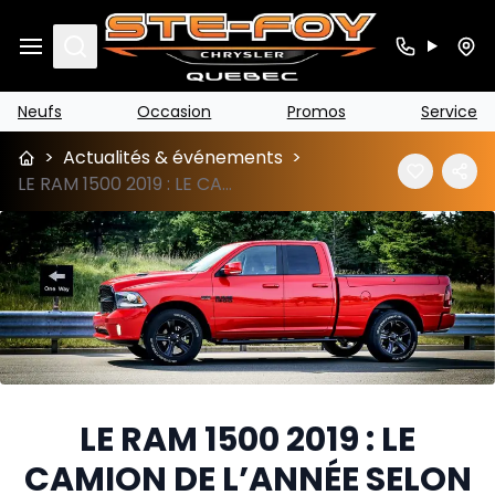
Search
Neufs
Occasion
Promos
Service
>
Actualités & événements
>
LE RAM 1500 2019 : LE CAMION DE L’ANNÉE SELON MOTORTREND! - Sainte-Foy Chrysler
LE RAM 1500 2019 : LE
CAMION DE L’ANNÉE SELON