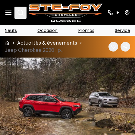
Search
Neufs
Occasion
Promos
Service
>
Actualités & événements
>
Jeep Cherokee 2020 : prix et fiche technique