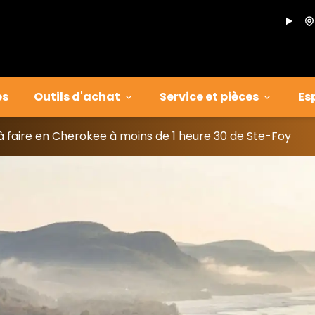
es
Outils d'achat
Service et pièces
Es
 à faire en Cherokee à moins de 1 heure 30 de Ste-Foy