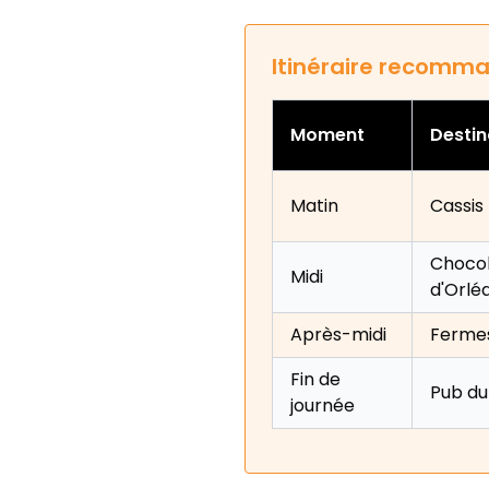
Itinéraire recomma
Moment
Destin
Matin
Cassis
Chocola
Midi
d'Orlé
Après-midi
Fermes
Fin de
Pub du
journée