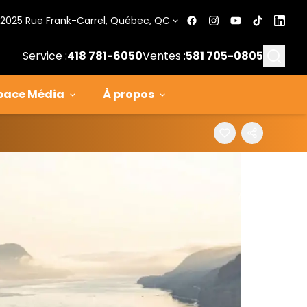
2025 Rue Frank-Carrel, Québec, QC
Searc
Service :
418 781-6050
Ventes :
581 705-0805
pace Média
À propos