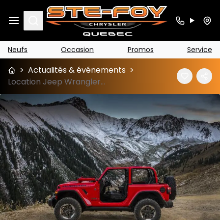
Search
Neufs
Occasion
Promos
Service
>
Actualités & événements
>
Location Jeep Wrangler 2019 (Option de financement)