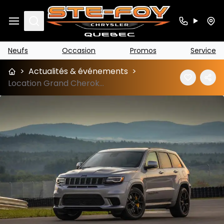
Search
Neufs
Occasion
Promos
Service
>
Actualités & événements
>
Location Grand Cherokee 2019 (Option de financement)