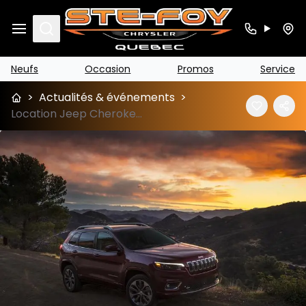
Search
Neufs
Occasion
Promos
Service
>
Actualités & événements
>
Location Jeep Cherokee 2019 (Option de financement)