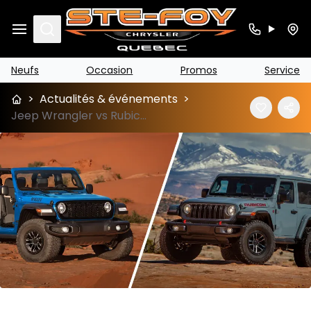
Search
Neufs
Occasion
Promos
Service
>
Actualités & événements
>
Jeep Wrangler vs Rubicon : Les différences