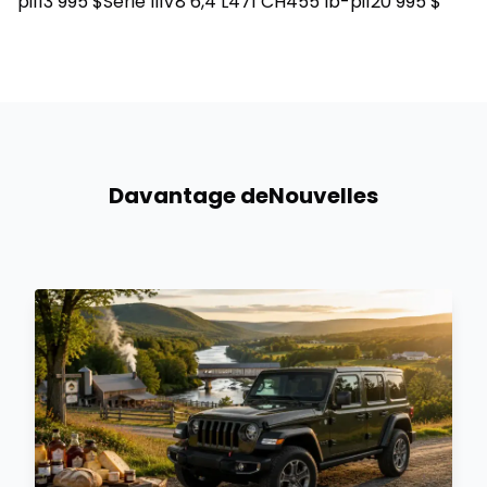
pi113 995 $Série IIIV8 6,4 L471 CH455 lb-pi120 995 $
Davantage de
Nouvelles