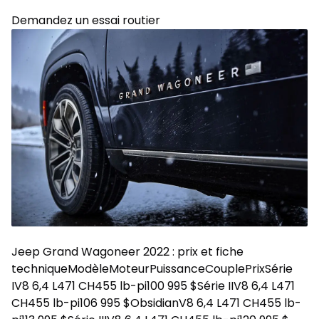
Demandez un essai routier
Jeep Grand Wagoneer 2022 : prix et fiche
techniqueModèleMoteurPuissanceCouplePrixSérie
IV8 6,4 L471 CH455 lb-pi100 995 $Série IIV8 6,4 L471
CH455 lb-pi106 995 $ObsidianV8 6,4 L471 CH455 lb-