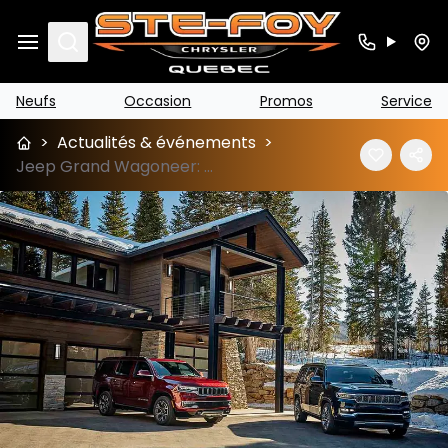
Search
Neufs
Occasion
Promos
Service
>
Actualités & événements
>
Jeep Grand Wagoneer: prix, fiche et versions