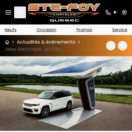
Search
Neufs
Occasion
Promos
Service
>
Actualités & événements
>
Jeep électrique : un futur plus vert!