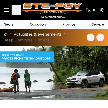
Search
Neufs
Occasion
Promos
Service
>
Actualités & événements
>
Jeep Compass : Prix et fiche technique 2026