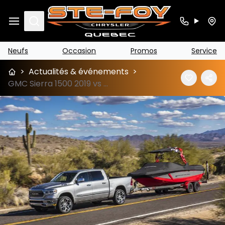
Search
Neufs
Occasion
Promos
Service
>
Actualités & événements
>
GMC Sierra 1500 2019 vs RAM 1500 2019 près de Québec