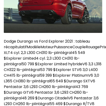
Dodge Durango vs Ford Explorer 2021 : tableau
récapitulatifModèleMoteurPuissanceCoupleRouagePrix
XLT4 cyl. 2,3 L300 CH310 lb-piIntégral45 549
$Explorer Limited4 cyl. 2,3 L300 CH310 lb-
piIntégral50 799 $Explorer Limited hybrideV6 3,3 L318
CH322 lb-piIntégral53 799 $Explorer STV6 3,0 L400
CH415 lb-piIntégral59 399 $Explorer PlatinumV6 3,0
L365 CH380 lb-piIntégral65 649 $Durango SXTV6
Pentastar 3,6 L293 CH260 lb-piIntégral43 769
$Durango GTV6 Pentastar 3,6 L293 CH260 lb-
piIntégral48 269 $Durango CitadelV6 Pentastar 3,6
L293 CH260 lb-piIntégral55 469 $Durango R/TV8