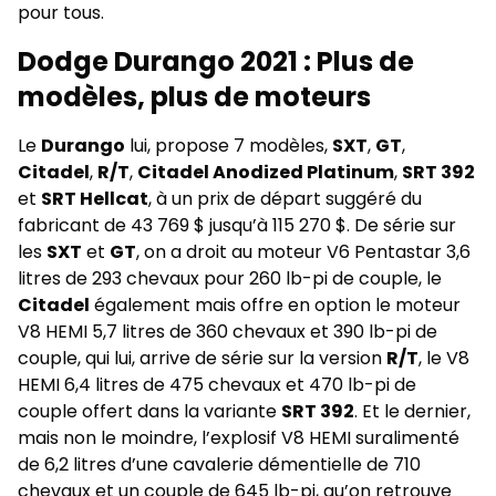
pour tous.
Dodge Durango 2021 : Plus de
modèles, plus de moteurs
Le
Durango
lui, propose 7 modèles,
SXT
,
GT
,
Citadel
,
R/T
,
Citadel Anodized Platinum
,
SRT 392
et
SRT Hellcat
, à un prix de départ suggéré du
fabricant de 43 769 $ jusqu’à 115 270 $. De série sur
les
SXT
et
GT
, on a droit au moteur V6 Pentastar 3,6
litres de 293 chevaux pour 260 lb-pi de couple, le
Citadel
également mais offre en option le moteur
V8 HEMI 5,7 litres de 360 chevaux et 390 lb-pi de
couple, qui lui, arrive de série sur la version
R/T
, le V8
HEMI 6,4 litres de 475 chevaux et 470 lb-pi de
couple offert dans la variante
SRT 392
. Et le dernier,
mais non le moindre, l’explosif V8 HEMI suralimenté
de 6,2 litres d’une cavalerie démentielle de 710
chevaux et un couple de 645 lb-pi, qu’on retrouve