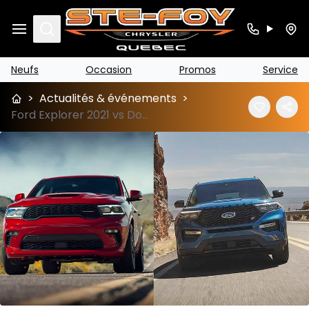
Search
Neufs
Occasion
Promos
Service
>
Actualités & événements
>
Ford Explorer 2021 vs Dodge Durango 2021