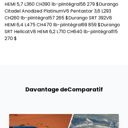
HEMI 5,7 L360 CH390 lb-piIntégral56 279 $Durango
Citadel Anodized PlatinumV6 Pentastar 3,6 L293
CH260 lb-piIntégral57 265 $Durango SRT 392V8
HEMI 6,4 L475 CH470 lb-piIntégral69 859 $Durango
SRT HellcatV8 HEMI 6,2 L710 CH640 lb-piIntégral115
270 $
Davantage de
Comparatif