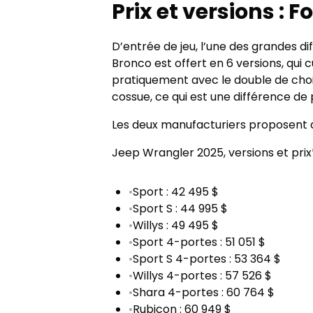
Prix et versions :
D’entrée de jeu, l’une des grandes di
Bronco est offert en 6 versions, qui 
pratiquement avec le double de choix!
cossue, ce qui est une différence de 
Les deux manufacturiers proposent de
Jeep Wrangler 2025, versions et prix*
•
Sport : 42 495 $
•
Sport S : 44 995 $
•
Willys : 49 495 $
•
Sport 4-portes : 51 051 $
•
Sport S 4-portes : 53 364 $
•
Willys 4-portes : 57 526 $
•
Shara 4-portes : 60 764 $
•
Rubicon : 60 949 $