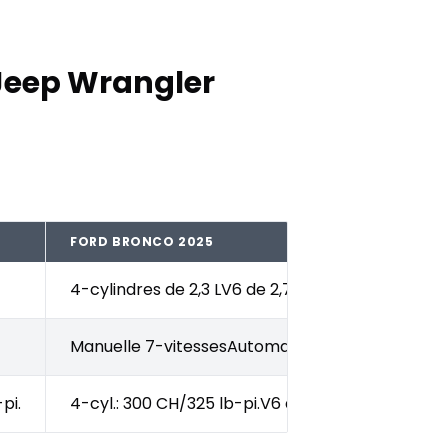
 Jeep Wrangler
FORD BRONCO 2025
4-cylindres de 2,3 LV6 de 2,7 LV6 de 3,0 L
Manuelle 7-vitessesAutomatique 10-vitesses
pi.
4-cyl.: 300 CH/325 lb-pi.V6 de 2,7 L: 330 CH/415 l