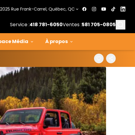
2025 Rue Frank-Carrel, Québec, QC
Searc
Service :
418 781-6050
Ventes :
581 705-0805
pace Média
À propos