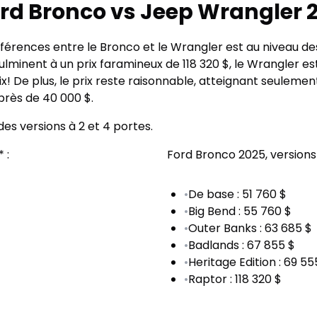
 Ford Bronco vs Jeep Wrangler 
fférences entre le Bronco et le Wrangler est au niveau des
culminent à un prix faramineux de 118 320 $, le Wrangler e
 De plus, le prix reste raisonnable, atteignant seulement
près de 40 000 $.
s versions à 2 et 4 portes.
 :
Ford Bronco 2025, versions e
•
De base : 51 760 $
•
Big Bend : 55 760 $
•
Outer Banks : 63 685 $
•
Badlands : 67 855 $
•
Heritage Edition : 69 55
•
Raptor : 118 320 $