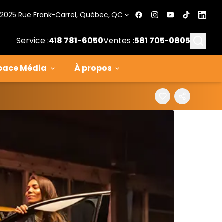
2025 Rue Frank-Carrel, Québec, QC
Searc
Service :
418 781-6050
Ventes :
581 705-0805
pace Média
À propos