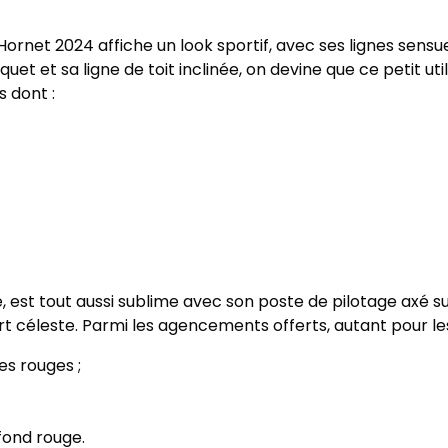
rnet 2024 affiche un look sportif, avec ses lignes sensue
uet et sa ligne de toit inclinée, on devine que ce petit uti
s dont :
rie, est tout aussi sublime avec son poste de pilotage ax
rt céleste. Parmi les agencements offerts, autant pour l
res rouges ;
fond rouge.