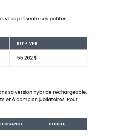
c, vous présente ses petites
R/T + VHR
55 262 $
ans sa version hybride rechargeable,
et ô combien jubilatoires. Pour
PUISSANCE
COUPLE