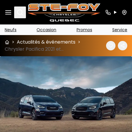
Search
Neufs
Occasion
Promos
Service
>
Actualités & événements
>
Chrysler Pacifica 2021 et Pacifica hybride : Prix et specs