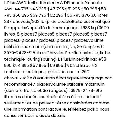
L Plus AWDLimitedLimited AWDPinnaclePinnacle
AWD44 795 $48 295 $47 795 $51 295 $50 295 $53
795 $56 295 $59 795 $62 295 $65 795 $V6 3,6 litres
287 chevaux/262 lb-pi de coupleBoîte automatique
9 rapportsCapacité de remorquage : 1633 kg (3600
livres)8 places7 places8 places7 places8 places7
places8 places7 places8 places7 placesVolume
utilitaire maximum (derrière 1re, 2e, 3e rangées) :
3979-2478-915 litresChrysler Pacifica hybride, fiche
techniqueTouringTouring-L PlusLimitedPinnacle53
995 $54 995 $57 995 $59 995 $V6 3,6 litres + 2
moteurs électriques, puissance nette 260
chevauxBoîte à variation électriqueRemorquage non
recommandé7 placesVolume utilitaire maximum
(derrière 1re, 2e et 3e rangées) : 3979-2478-915
litresLes données sont affichées à titre indicatif
seulement et ne peuvent être considérées comme
une information contractuelle. N'hésitez pas à nous
consulter pour plus de détails.