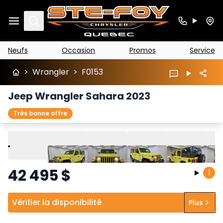
Search
Neufs
Occasion
Promos
Service
>
Wrangler
>
F0153
Jeep Wrangler Sahara 2023
Très bonne offre
Lire
Précédent
Suivant
42 495
$
i
Vérifier la disponibilité
Plus