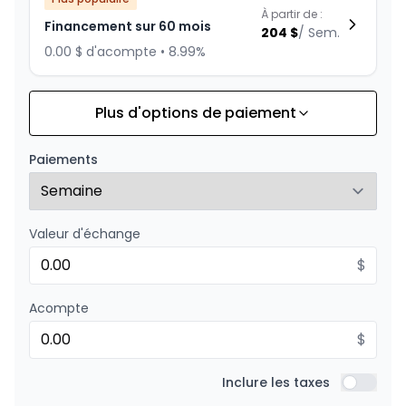
À partir de :
Financement sur 60 mois
204
$
/
Sem.
0.00 $ d'acompte • 8.99%
Plus d'options de paiement
Financement sur 72 mois
À partir de :
Financement sur 72 mois
177
$
/
Sem.
Paiements
0.00 $ d'acompte • 8.99%
Valeur d'échange
Financement sur 48 mois
À partir de :
Financement sur 48 mois
$
244
$
/
Sem.
0.00 $ d'acompte • 8.99%
Acompte
$
Financement sur 36 mois
À partir de :
Financement sur 36 mois
Inclure les taxes
312
$
/
Sem.
Inclure l