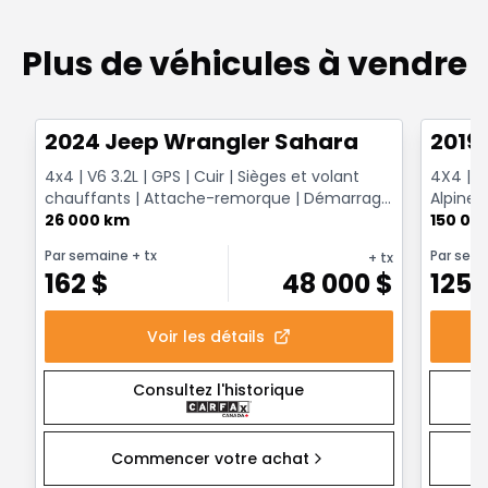
Plus de véhicules à vendre
1/12
Très bonne offre
Très b
2024 Jeep Wrangler Sahara
2019
4x4 | V6 3.2L | GPS | Cuir | Sièges et volant
4X4 | T
chauffants | Attache-remorque | Démarrage
Alpine 
à distance
26 000 km
Surveill
150 00
Par semaine
+ tx
Par sem
+ tx
162
$
48 000
$
125
Voir les détails
Consultez l'historique
Commencer votre achat