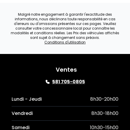
Malgré notre engagement à garantir l'exactitude des
informations, nous déclinons toute responsabilité en cas
d'erreurs ou d'omissions présentes sur ces pages. Veuillez
consulter votre concessionnaire local pour connaître les
modalités et conditions réelles. Les Prix des véhicules affichés
sont sujet à changement sans préavis.
Conditions d'utilisation
Ventes
581 705-0805
Lundi - Jeudi
8h30-20h00
Vendredi
8h30-18h00
Samedi
10h30-15h00