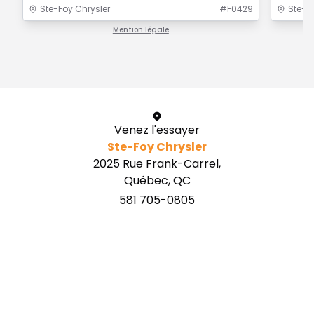
Ste-Foy Chrysler
#
F0429
Ste-F
Mention légale
1 / 1
Venez l'essayer
Ste-Foy Chrysler
2025 Rue Frank-Carrel,
Québec, QC
581 705-0805