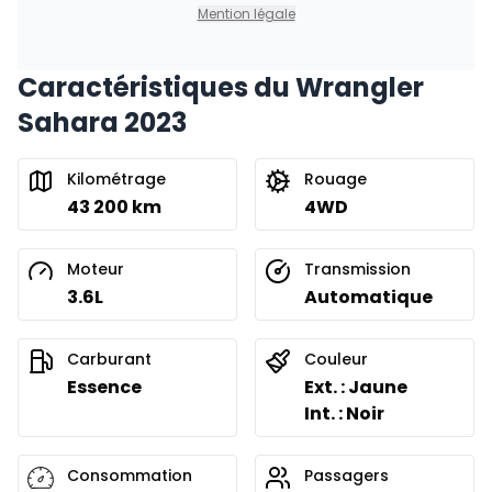
0.00 $ d'acompte • 8.99%
Mention légale
Caractéristiques du Wrangler
Financement sur 24 mois
À partir de :
Sahara 2023
Financement sur 24 mois
448
$
/
Sem.
0.00 $ d'acompte • 8.99%
Kilométrage
Rouage
43 200 km
4WD
Moteur
Transmission
3.6L
Automatique
Carburant
Couleur
Essence
Ext. : Jaune
Int. : Noir
Consommation
Passagers