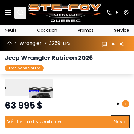
Search
Neufs
Occasion
Promos
Service
>
Wrangler
>
3259-LPS
Jeep Wrangler Rubicon 2026
Très bonne offre
Lire
Précédent
Suivant
63 995
$
i
Vérifier la disponibilité
Plus