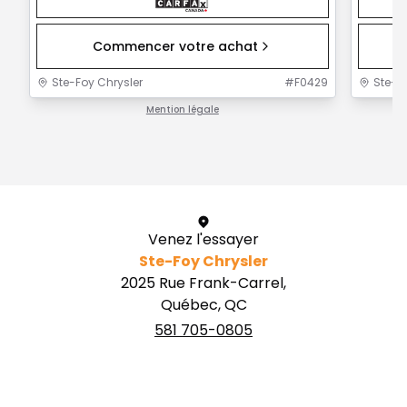
Commencer votre achat
Ste-Foy Chrysler
#
F0429
Ste-F
Mention légale
1 / 1
Venez l'essayer
Ste-Foy Chrysler
2025 Rue Frank-Carrel,
Québec, QC
581 705-0805