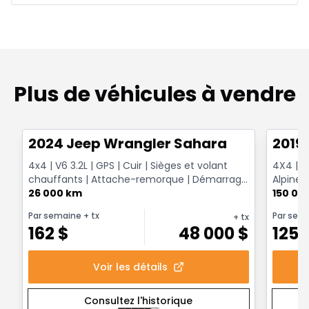
Plus de véhicules à vendre
1/12
Très bonne offre
Très b
2024 Jeep Wrangler Sahara
2019
4x4 | V6 3.2L | GPS | Cuir | Sièges et volant
4X4 | T
chauffants | Attache-remorque | Démarrage
Alpine 
à distance
26 000 km
Surveill
150 00
Par semaine
+ tx
Par sem
+ tx
162
$
48 000
$
125
Voir les détails
Consultez l'historique