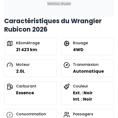
0.00 $ d'acompte • 8.99%
Mention légale
Caractéristiques du Wrangler
Financement sur 36 mois
À partir de :
Rubicon 2026
Financement sur 36 mois
470
$
/
Sem.
0.00 $ d'acompte • 8.99%
Kilométrage
Rouage
21 423 km
4WD
Financement sur 24 mois
À partir de :
Financement sur 24 mois
675
$
/
Sem.
Moteur
Transmission
0.00 $ d'acompte • 8.99%
2.0L
Automatique
Carburant
Couleur
Essence
Ext. : Noir
Int. : Noir
Consommation
Passagers