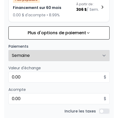
À partir de :
Financement sur 60 mois
306
$
/
Sem.
0.00 $ d'acompte • 8.99%
Plus d'options de paiement
Financement sur 84 mois
À partir de :
Financement sur 84 mois
238
$
/
Sem.
Paiements
0.00 $ d'acompte • 8.99%
Valeur d'échange
Financement sur 72 mois
À partir de :
Financement sur 72 mois
$
266
$
/
Sem.
0.00 $ d'acompte • 8.99%
Acompte
$
Financement sur 48 mois
À partir de :
Financement sur 48 mois
Inclure les taxes
367
$
/
Sem.
Inclure l