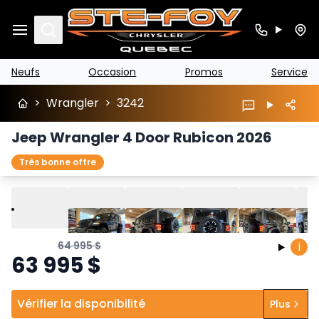
Search
Neufs
Occasion
Promos
Service
>
Wrangler
>
3242
Jeep Wrangler 4 Door Rubicon 2026
Très bonne offre
Lire
Précédent
Suivant
64 995
$
i
63 995
$
Vérifier la disponibilité
Plus