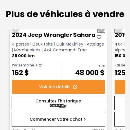
Plus de véhicules à vendre
1/12
Très bonne offre
Très b
Previous slide
Next slide
Previo
2024 Jeep Wrangler Sahara
2019
4 portes | Deux toits | Cuir McKinley | Attelage
4X4 | T
| Marchepieds | 4x4 Command-Trac
Alpine 
26 000 km
Surveill
150 00
Par semaine
+ tx
Par sem
+ tx
162
$
48 000
$
125
Voir les détails
Consultez l'historique
Commencer votre achat