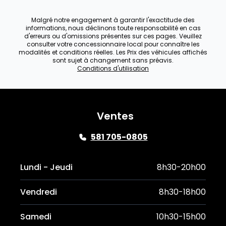
Malgré notre engagement à garantir l'exactitude des
informations, nous déclinons toute responsabilité en cas
d'erreurs ou d'omissions présentes sur ces pages. Veuillez
consulter votre concessionnaire local pour connaître les
modalités et conditions réelles. Les Prix des véhicules affichés
sont sujet à changement sans préavis.
Conditions d'utilisation
Ventes
581 705-0805
Lundi - Jeudi
8h30-20h00
Vendredi
8h30-18h00
Samedi
10h30-15h00