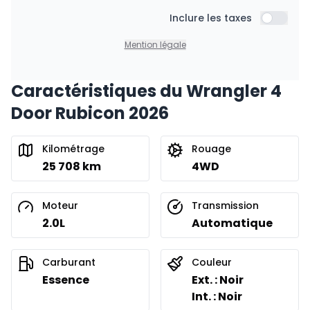
À partir de :
Financement sur 48 mois
Inclure les taxes
367
$
/
Sem.
Inclure l
0.00 $ d'acompte • 8.99%
Mention légale
Caractéristiques du Wrangler 4
Financement sur 36 mois
À partir de :
Door Rubicon 2026
Financement sur 36 mois
470
$
/
Sem.
0.00 $ d'acompte • 8.99%
Kilométrage
Rouage
25 708 km
4WD
Financement sur 24 mois
À partir de :
Financement sur 24 mois
675
$
/
Sem.
Moteur
Transmission
0.00 $ d'acompte • 8.99%
2.0L
Automatique
Carburant
Couleur
Essence
Ext. : Noir
Int. : Noir