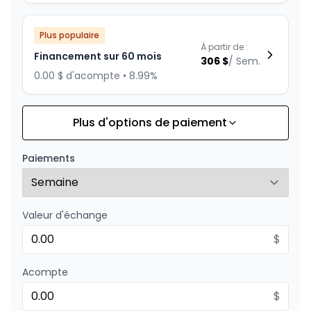
Plus populaire
À partir de :
Financement sur 60 mois
306
$
/
Sem.
0.00 $ d'acompte • 8.99%
Plus d'options de paiement
Financement sur 84 mois
À partir de :
Financement sur 84 mois
238
$
/
Sem.
Paiements
0.00 $ d'acompte • 8.99%
Valeur d'échange
Financement sur 72 mois
À partir de :
Financement sur 72 mois
$
266
$
/
Sem.
0.00 $ d'acompte • 8.99%
Acompte
$
Financement sur 48 mois