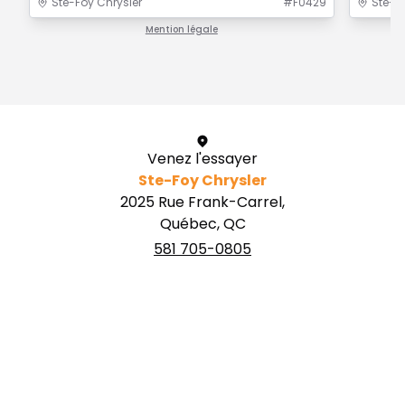
Ste-Foy Chrysler
#
F0429
Ste-F
Mention légale
1 / 1
Venez l'essayer
Ste-Foy Chrysler
2025 Rue Frank-Carrel,
Québec, QC
581 705-0805