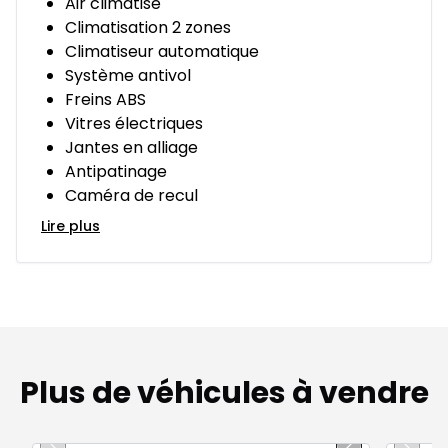
Air climatisé
Climatisation 2 zones
Climatiseur automatique
Système antivol
Freins ABS
Vitres électriques
Jantes en alliage
Antipatinage
Caméra de recul
Lire plus
Plus de véhicules à vendre
1/12
Très bonne offre
Très b