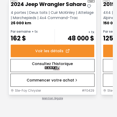
Previous slide
Next slide
Previo
2024 Jeep Wrangler Sahara
2019
4 portes | Deux toits | Cuir McKinley | Attelage
4X4 | T
| Marchepieds | 4x4 Command-Trac
Alpine 
26 000 km
Surveill
150 00
Par semaine
+ tx
Par sem
+ tx
162
$
48 000
$
125
Voir les détails
Consultez l'historique
Commencer votre achat
Ste-Foy Chrysler
#
F0429
Ste-F
Mention légale
1 / 1