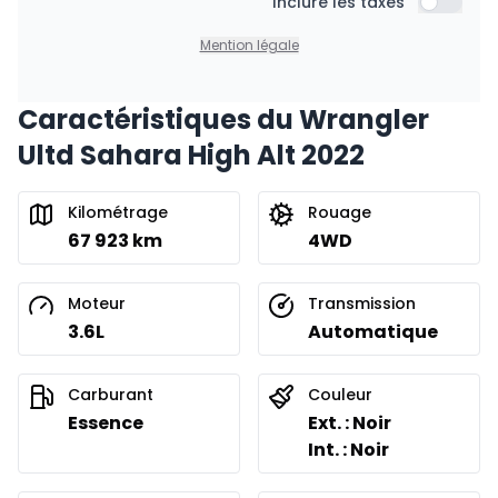
Financement sur 36 mois
Inclure les taxes
316
$
/
Sem.
Inclure l
0.00 $ d'acompte • 8.99%
Mention légale
Caractéristiques du Wrangler
Financement sur 24 mois
À partir de :
Ultd Sahara High Alt 2022
Financement sur 24 mois
453
$
/
Sem.
0.00 $ d'acompte • 8.99%
Kilométrage
Rouage
67 923 km
4WD
Moteur
Transmission
3.6L
Automatique
Carburant
Couleur
Essence
Ext. : Noir
Int. : Noir