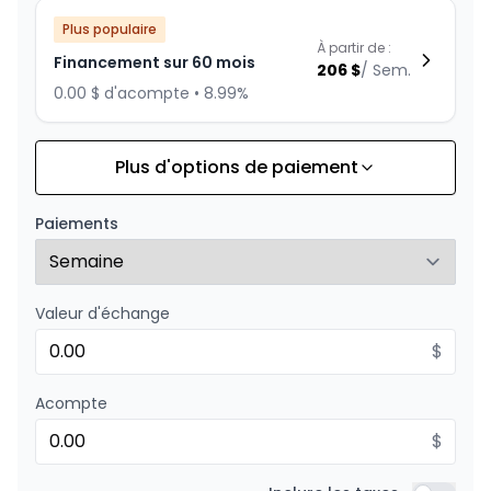
Plus populaire
À partir de :
Financement sur 60 mois
206
$
/
Sem.
0.00 $ d'acompte • 8.99%
Plus d'options de paiement
Financement sur 72 mois
À partir de :
Financement sur 72 mois
179
$
/
Sem.
Paiements
0.00 $ d'acompte • 8.99%
Valeur d'échange
Financement sur 48 mois
À partir de :
Financement sur 48 mois
$
247
$
/
Sem.
0.00 $ d'acompte • 8.99%
Acompte
$
Financement sur 36 mois
À partir de :