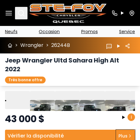
Search
Neufs
Occasion
Promos
Service
>
Wrangler
>
26244B
Jeep Wrangler Ultd Sahara High Alt
2022
Très bonne offre
Lire
Précédent
Suivant
43 000
$
i
Vérifier la disponibilité
Plus