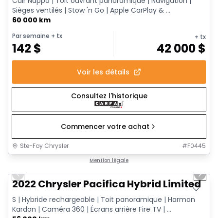
Cuir Nappa | Toit ouvrant panoramique | Navigation |
Sièges ventilés | Stow 'n Go | Apple CarPlay & ...
60 000 km
Par semaine
+ tx
+ tx
142
$
42 000
$
Voir les détails
Consultez l'historique
Commencer votre achat
Ste-Foy Chrysler
#
F0445
1/13
Très bonne offre
Mention légale
Previous slide
Next 
2022 Chrysler Pacifica Hybrid Limited
S | Hybride rechargeable | Toit panoramique | Harman
Kardon | Caméra 360 | Écrans arrière Fire TV | ...