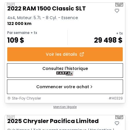
Previous slide
Next 
2022 RAM 1500 Classic SLT
4x4, Moteur: 5.7L - 8 Cyl. - Essence
122 000 km
Par semaine
+ tx
+ tx
109
$
29 498
$
Voir les détails
Consultez l'historique
Commencer votre achat
Ste-Foy Chrysler
#
H0329
1/14
Très bonne offre
Mention légale
Previous slide
Next 
2025 Chrysler Pacifica Limited