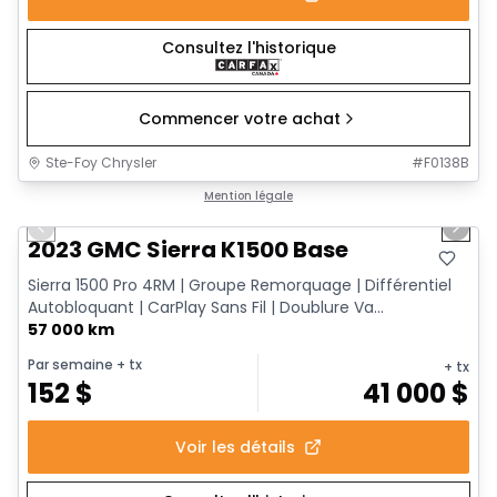
Consultez l'historique
Commencer votre achat
Ste-Foy Chrysler
#
F0138B
1/12
Très bonne offre
Mention légale
Previous slide
Next 
2023 GMC Sierra K1500 Base
Sierra 1500 Pro 4RM | Groupe Remorquage | Différentiel
Autobloquant | CarPlay Sans Fil | Doublure Va...
57 000 km
Par semaine
+ tx
+ tx
152
$
41 000
$
Voir les détails