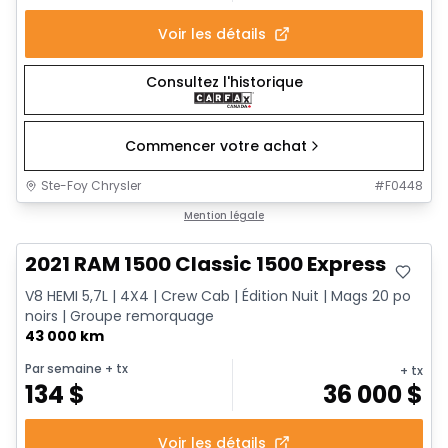
Voir les détails
Consultez l'historique
Commencer votre achat
Ste-Foy Chrysler
#
F0448
Très bonne offre
Mention légale
2021 RAM 1500 Classic 1500 Express
V8 HEMI 5,7L | 4X4 | Crew Cab | Édition Nuit | Mags 20 po
noirs | Groupe remorquage
43 000 km
Par semaine
+ tx
+ tx
134
$
36 000
$
Voir les détails