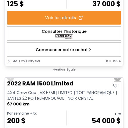
125
$
37 000
$
Voir les détails
Consultez l'historique
Commencer votre achat
Ste-Foy Chrysler
#
1T099A
1/13
Très bonne offre
Mention légale
Previous slide
Next 
2022 RAM 1500 Limited
4X4 Crew Cab | V8 HEMI | LIMITED | TOIT PANORAMIQUE |
JANTES 22 PO | REMORQUAGE | NOIR CRISTAL
67 000 km
Par semaine
+ tx
+ tx
200
$
54 000
$