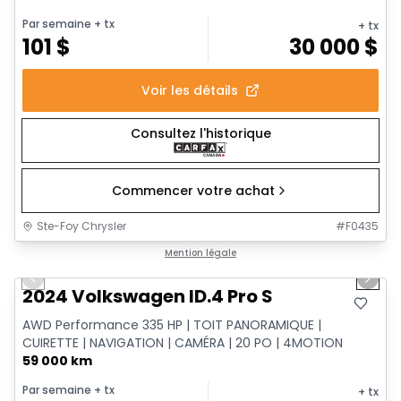
Par semaine
+ tx
+ tx
101
$
30 000
$
Voir les détails
Consultez l'historique
Commencer votre achat
Ste-Foy Chrysler
#
F0435
1/12
Très bonne offre
Mention légale
Previous slide
Next 
2024 Volkswagen ID.4 Pro S
AWD Performance 335 HP | TOIT PANORAMIQUE |
CUIRETTE | NAVIGATION | CAMÉRA | 20 PO | 4MOTION
59 000 km
Par semaine
+ tx
+ tx