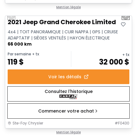
1/14
Très bonne offre
Mention légale
Previous slide
Next 
2021 Jeep Grand Cherokee Limited
4x4 | TOIT PANORAMIQUE | CUIR NAPPA | GPS | CRUISE
ADAPTATIF | SIÈGES VENTILÉS | HAYON ÉLECTRIQUE
66 000 km
Par semaine
+ tx
+ tx
119
$
32 000
$
Voir les détails
Consultez l'historique
Commencer votre achat
Ste-Foy Chrysler
#
F0430
1/14
Très bonne offre
Mention légale