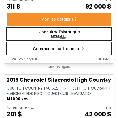
+ tx
311
$
92 000
$
Voir les détails
Consultez l'historique
Commencer votre achat
Ste-Foy Chrysler
#
F0446
Très bonne offre
Mention légale
2019 Chevrolet Silverado High Country
1500 HIGH COUNTRY | V8 6.2L | 4X4 | Z71 | TOIT OUVRANT |
MARCHE-PIEDS ÉLECTRIQUES | CUIR | NAVIGATIO...
141 000 km
Par semaine
+ tx
+ tx
201
$
42 000
$