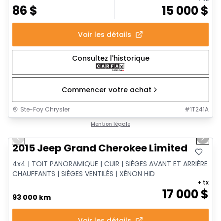
86
$
15 000
$
Voir les détails
Consultez l'historique
Commencer votre achat
Ste-Foy Chrysler
#
1T241A
1/14
Très bonne offre
Mention légale
Previous slide
Next 
2015 Jeep Grand Cherokee Limited
4x4 | TOIT PANORAMIQUE | CUIR | SIÈGES AVANT ET ARRIÈRE
CHAUFFANTS | SIÈGES VENTILÉS | XÉNON HID
+ tx
17 000
$
93 000 km
Voir les détails