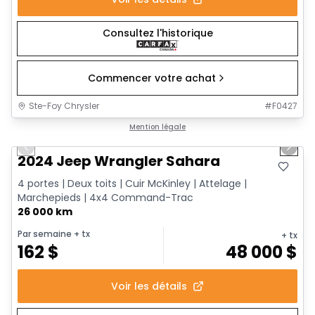
Consultez l'historique
Commencer votre achat
Ste-Foy Chrysler
#
F0427
1/12
Très bonne offre
Mention légale
Previous slide
Next 
2024 Jeep Wrangler Sahara
4 portes | Deux toits | Cuir McKinley | Attelage |
Marchepieds | 4x4 Command-Trac
26 000 km
Par semaine
+ tx
+ tx
162
$
48 000
$
Voir les détails