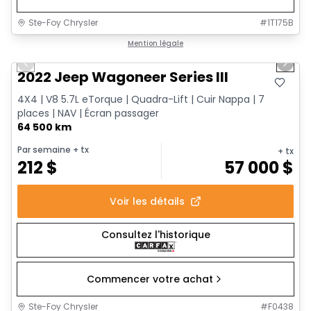
Ste-Foy Chrysler
#
1T175B
1/15
Très bonne offre
Mention légale
Previous slide
Next 
2022 Jeep Wagoneer Series III
4X4 | V8 5.7L eTorque | Quadra-Lift | Cuir Nappa | 7
places | NAV | Écran passager
64 500 km
Par semaine
+ tx
+ tx
212
$
57 000
$
Voir les détails
Consultez l'historique
Commencer votre achat
Ste-Foy Chrysler
#
F0438