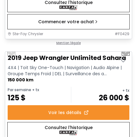
Consultez l'historique
Commencer votre achat
Ste-Foy Chrysler
#
F0429
1/13
Très bonne offre
Mention légale
Previous slide
Next 
2019 Jeep Wrangler Unlimited Sahara
4X4 | Toit Sky One-Touch | Navigation | Audio Alpine |
Groupe Temps Froid | DEL | Surveillance des a...
150 000 km
Par semaine
+ tx
+ tx
125
$
26 000
$
Voir les détails
Consultez l'historique