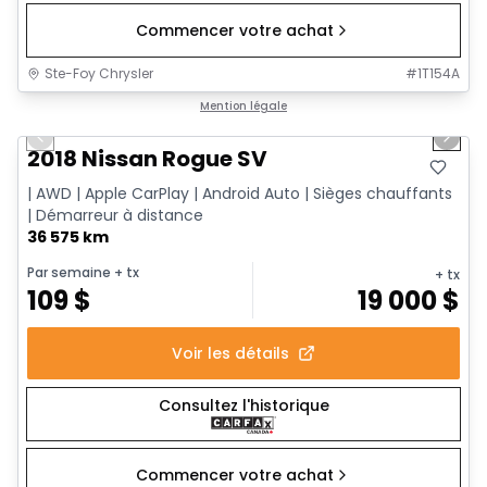
Commencer votre achat
Ste-Foy Chrysler
#
1T154A
1/14
Très bonne offre
Mention légale
Previous slide
Next 
2018 Nissan Rogue SV
| AWD | Apple CarPlay | Android Auto | Sièges chauffants
| Démarreur à distance
36 575 km
Par semaine
+ tx
+ tx
109
$
19 000
$
Voir les détails
Consultez l'historique
Commencer votre achat