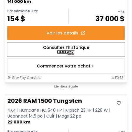
141 000 km
Par semaine
+ tx
+ tx
154
$
37 000
$
Voir les détails
Consultez l'historique
Commencer votre achat
Ste-Foy Chrysler
#
F0431
Très bonne offre
Mention légale
2026 RAM 1500 Tungsten
4X4 | Hurricane HO 540 HP | Klipsch 23 HP 1 228 W |
Uconnect 14,5 po | Cuir | Mags 22 po
22 000 km
Par semaine
+ tx