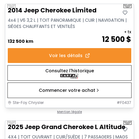
Previous slide
Next 
2014 Jeep Cherokee Limited
4x4 | V6 3,2 L | TOIT PANORAMIQUE | CUIR | NAVIGATION |
SIÈGES CHAUFFANTS ET VENTILÉS
+ tx
12 500
$
132 500 km
Voir les détails
Consultez l'historique
Commencer votre achat
Ste-Foy Chrysler
#
F0437
1/15
Très bonne offre
Mention légale
Previous slide
Next 
2025 Jeep Grand Cherokee L Altitude
4X4 | TOIT OUVRANT | CUIR/SUÈDE | 7 PASSAGERS | MAGS