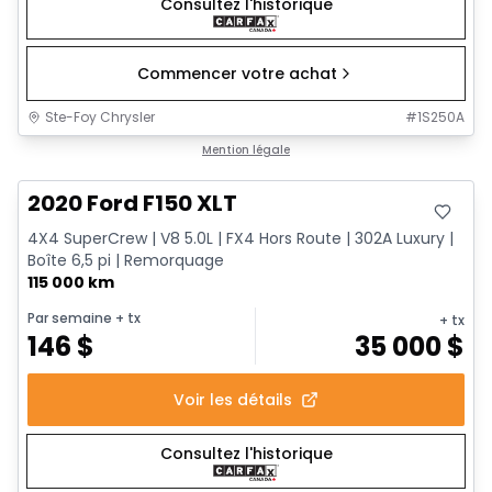
Consultez l'historique
Commencer votre achat
Ste-Foy Chrysler
#
1S250A
Très bonne offre
Mention légale
2020 Ford F150 XLT
4X4 SuperCrew | V8 5.0L | FX4 Hors Route | 302A Luxury |
Boîte 6,5 pi | Remorquage
115 000 km
Par semaine
+ tx
+ tx
146
$
35 000
$
Voir les détails
Consultez l'historique