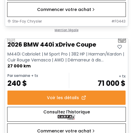
Commencer votre achat
Ste-Foy Chrysler
#
F0443
1/12
Très bonne offre
Mention légale
Previous slide
Next 
2026 BMW 440i xDrive Coupe
M440i Cabriolet | M Sport Pro | 382 HP | Harman/Kardon |
Cuir Rouge Vernasca | AWD | Démarreur à dis...
27 000 km
Par semaine
+ tx
+ tx
240
$
71 000
$
Voir les détails
Consultez l'historique
Commencer votre achat