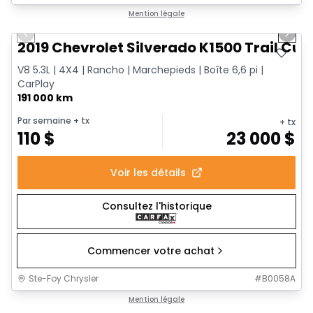
1/14
Très bonne offre
Mention légale
Previous slide
Next 
2019 Chevrolet Silverado K1500 Trail Cus
V8 5.3L | 4X4 | Rancho | Marchepieds | Boîte 6,6 pi |
CarPlay
191 000 km
Par semaine
+ tx
+ tx
110
$
23 000
$
Voir les détails
Consultez l'historique
Commencer votre achat
Ste-Foy Chrysler
#
B0058A
1/15
Très bonne offre
Mention légale