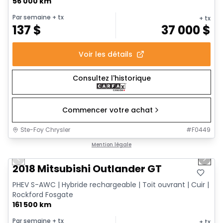
56 000 km
Par semaine
+ tx
+ tx
137
$
37 000
$
Voir les détails
Consultez l'historique
Commencer votre achat
Ste-Foy Chrysler
#
F0449
1/14
Très bonne offre
Mention légale
Previous slide
Next 
2018 Mitsubishi Outlander GT
PHEV S-AWC | Hybride rechargeable | Toit ouvrant | Cuir |
Rockford Fosgate
161 500 km
Par semaine
+ tx
+ tx