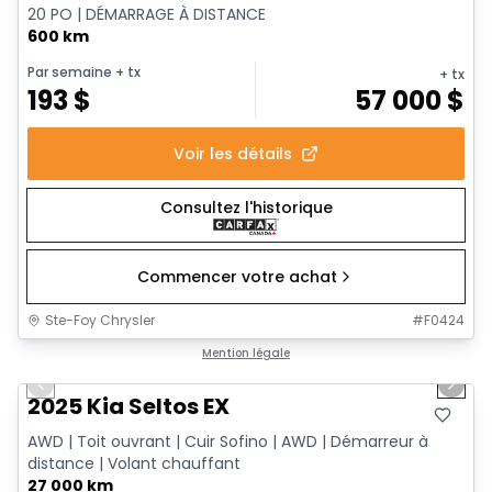
20 PO | DÉMARRAGE À DISTANCE
600 km
Par semaine
+ tx
+ tx
193
$
57 000
$
Voir les détails
Consultez l'historique
Commencer votre achat
Ste-Foy Chrysler
#
F0424
1/13
Très bonne offre
Mention légale
Previous slide
Next 
2025 Kia Seltos EX
AWD | Toit ouvrant | Cuir Sofino | AWD | Démarreur à
distance | Volant chauffant
27 000 km