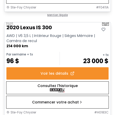
Ste-Foy Chrysler
#
F0411A
1/17
Très bonne offre
Mention légale
Previous slide
Next 
2020 Lexus IS 300
AWD | V6 3,5 L | Intérieur Rouge | Sièges Mémoire |
Caméra de recul
214 000 km
Par semaine
+ tx
+ tx
96
$
23 000
$
Voir les détails
Consultez l'historique
Commencer votre achat
Ste-Foy Chrysler
#
H0183C