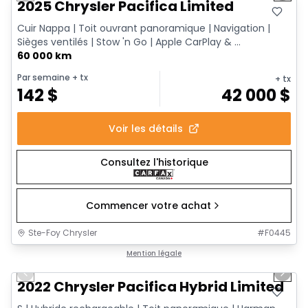
2025 Chrysler Pacifica Limited
Cuir Nappa | Toit ouvrant panoramique | Navigation |
Sièges ventilés | Stow 'n Go | Apple CarPlay & ...
60 000 km
Par semaine
+ tx
+ tx
142
$
42 000
$
Voir les détails
Consultez l'historique
Commencer votre achat
Ste-Foy Chrysler
#
F0445
1/13
Très bonne offre
Mention légale
Previous slide
Next 
2022 Chrysler Pacifica Hybrid Limited