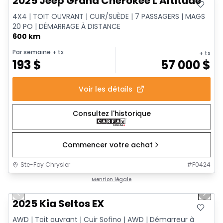
2025 Jeep Grand Cherokee L Altitude
4X4 | TOIT OUVRANT | CUIR/SUÈDE | 7 PASSAGERS | MAGS
20 PO | DÉMARRAGE À DISTANCE
600 km
Par semaine
+ tx
+ tx
193
$
57 000
$
Voir les détails
Consultez l'historique
Commencer votre achat
Ste-Foy Chrysler
#
F0424
1/13
Très bonne offre
Mention légale
Previous slide
Next 
2025 Kia Seltos EX
AWD | Toit ouvrant | Cuir Sofino | AWD | Démarreur à