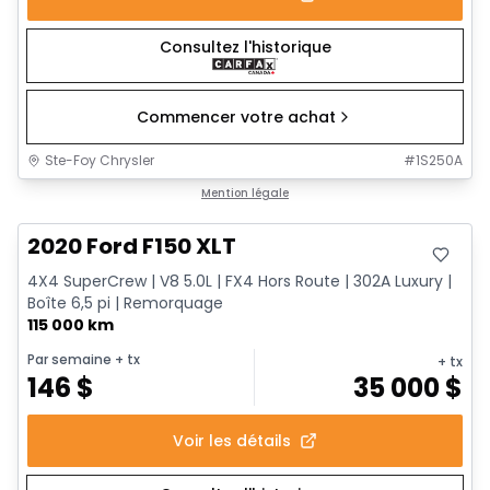
Consultez l'historique
Commencer votre achat
Ste-Foy Chrysler
#
1S250A
Très bonne offre
Mention légale
2020 Ford F150 XLT
4X4 SuperCrew | V8 5.0L | FX4 Hors Route | 302A Luxury |
Boîte 6,5 pi | Remorquage
115 000 km
Par semaine
+ tx
+ tx
146
$
35 000
$
Voir les détails