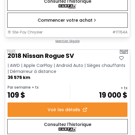
Consultez l'historique
Commencer votre achat
Ste-Foy Chrysler
#
1T154A
1/14
Très bonne offre
Mention légale
Previous slide
Next 
2018 Nissan Rogue SV
| AWD | Apple CarPlay | Android Auto | Sièges chauffants
| Démarreur à distance
36 575 km
Par semaine
+ tx
+ tx
109
$
19 000
$
Voir les détails
Consultez l'historique