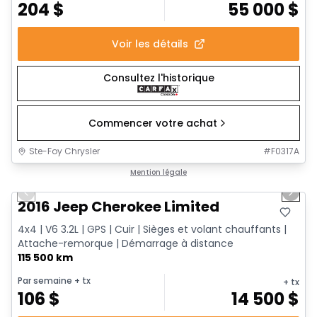
204
$
55 000
$
Voir les détails
Consultez l'historique
Commencer votre achat
Ste-Foy Chrysler
#
F0317A
1/12
Très bonne offre
Mention légale
Previous slide
Next 
2016 Jeep Cherokee Limited
4x4 | V6 3.2L | GPS | Cuir | Sièges et volant chauffants |
Attache-remorque | Démarrage à distance
115 500 km
Par semaine
+ tx
+ tx
106
$
14 500
$