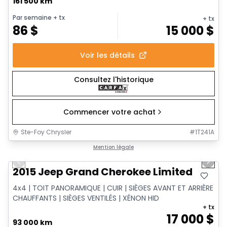
161 500 km
Par semaine
+ tx
+ tx
86
$
15 000
$
Voir les détails
Consultez l'historique
Commencer votre achat
Ste-Foy Chrysler
#
1T241A
1/14
Très bonne offre
Mention légale
Previous slide
Next 
2015 Jeep Grand Cherokee Limited
4x4 | TOIT PANORAMIQUE | CUIR | SIÈGES AVANT ET ARRIÈRE
CHAUFFANTS | SIÈGES VENTILÉS | XÉNON HID
+ tx
17 000
$
93 000 km