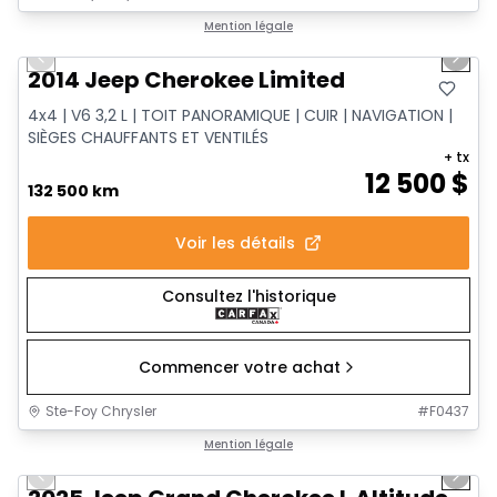
1/14
Très bonne offre
Mention légale
Previous slide
Next 
2014 Jeep Cherokee Limited
4x4 | V6 3,2 L | TOIT PANORAMIQUE | CUIR | NAVIGATION |
SIÈGES CHAUFFANTS ET VENTILÉS
+ tx
12 500
$
132 500 km
Voir les détails
Consultez l'historique
Commencer votre achat
Ste-Foy Chrysler
#
F0437
1/15
Très bonne offre
Mention légale
Previous slide
Next 