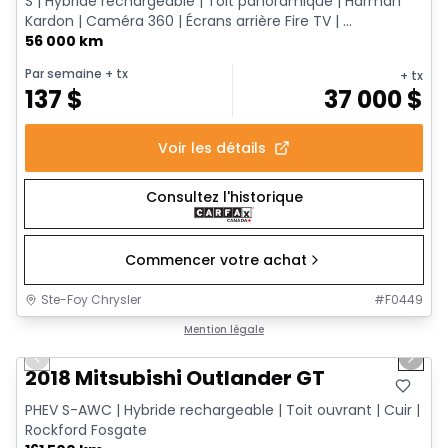
S | Hybride rechargeable | Toit panoramique | Harman
Kardon | Caméra 360 | Écrans arrière Fire TV | ...
56 000 km
Par semaine
+ tx
+ tx
137
$
37 000
$
Voir les détails
Consultez l'historique
Commencer votre achat
Ste-Foy Chrysler
#
F0449
1/14
Très bonne offre
Mention légale
Previous slide
Next 
2018 Mitsubishi Outlander GT
PHEV S-AWC | Hybride rechargeable | Toit ouvrant | Cuir |
Rockford Fosgate