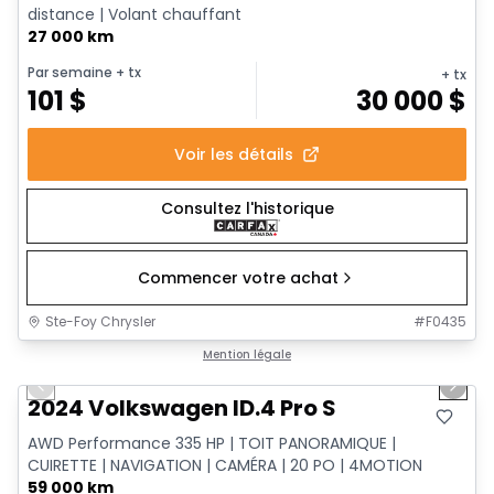
distance | Volant chauffant
27 000 km
Par semaine
+ tx
+ tx
101
$
30 000
$
Voir les détails
Consultez l'historique
Commencer votre achat
Ste-Foy Chrysler
#
F0435
1/12
Très bonne offre
Mention légale
Previous slide
Next 
2024 Volkswagen ID.4 Pro S
AWD Performance 335 HP | TOIT PANORAMIQUE |
CUIRETTE | NAVIGATION | CAMÉRA | 20 PO | 4MOTION
59 000 km