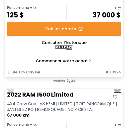
Par semaine
+ tx
+ tx
125
$
37 000
$
Voir les détails
Consultez l'historique
Commencer votre achat
Ste-Foy Chrysler
#
1T099A
1/13
Très bonne offre
Mention légale
Previous slide
Next 
2022 RAM 1500 Limited
4X4 Crew Cab | V8 HEMI | LIMITED | TOIT PANORAMIQUE |
JANTES 22 PO | REMORQUAGE | NOIR CRISTAL
67 000 km
Par semaine
+ tx
+ tx