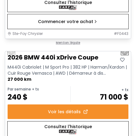
Consultez l'historique
Commencer votre achat
Ste-Foy Chrysler
#
F0443
1/12
Très bonne offre
Mention légale
Previous slide
Next 
2026 BMW 440i xDrive Coupe
M440i Cabriolet | M Sport Pro | 382 HP | Harman/Kardon |
Cuir Rouge Vernasca | AWD | Démarreur à dis...
27 000 km
Par semaine
+ tx
+ tx
240
$
71 000
$
Voir les détails
Consultez l'historique