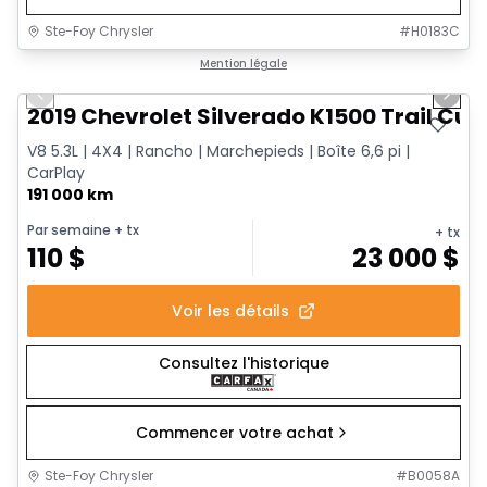
Ste-Foy Chrysler
#
H0183C
1/14
Très bonne offre
Mention légale
Previous slide
Next 
2019 Chevrolet Silverado K1500 Trail Cus
V8 5.3L | 4X4 | Rancho | Marchepieds | Boîte 6,6 pi |
CarPlay
191 000 km
Par semaine
+ tx
+ tx
110
$
23 000
$
Voir les détails
Consultez l'historique
Commencer votre achat
Ste-Foy Chrysler
#
B0058A