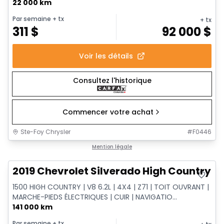
22 000 km
Par semaine
+ tx
+ tx
311
$
92 000
$
Voir les détails
Consultez l'historique
Commencer votre achat
Ste-Foy Chrysler
#
F0446
Très bonne offre
Mention légale
2019 Chevrolet Silverado High Country
1500 HIGH COUNTRY | V8 6.2L | 4X4 | Z71 | TOIT OUVRANT |
MARCHE-PIEDS ÉLECTRIQUES | CUIR | NAVIGATIO...
141 000 km
Par semaine
+ tx