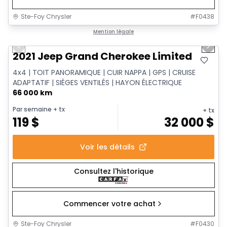
Ste-Foy Chrysler
#
F0438
1/14
Très bonne offre
Mention légale
Previous slide
Next 
2021 Jeep Grand Cherokee Limited
4x4 | TOIT PANORAMIQUE | CUIR NAPPA | GPS | CRUISE
ADAPTATIF | SIÈGES VENTILÉS | HAYON ÉLECTRIQUE
66 000 km
Par semaine
+ tx
+ tx
119
$
32 000
$
Voir les détails
Consultez l'historique
Commencer votre achat
Ste-Foy Chrysler
#
F0430