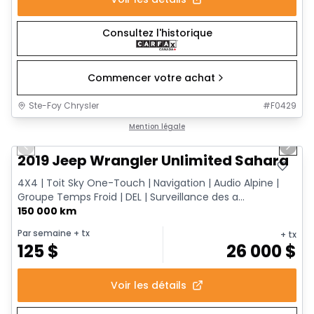
Consultez l'historique
Commencer votre achat
Ste-Foy Chrysler
#
F0429
1/13
Très bonne offre
Mention légale
Previous slide
Next 
2019 Jeep Wrangler Unlimited Sahara
4X4 | Toit Sky One-Touch | Navigation | Audio Alpine |
Groupe Temps Froid | DEL | Surveillance des a...
150 000 km
Par semaine
+ tx
+ tx
125
$
26 000
$
Voir les détails