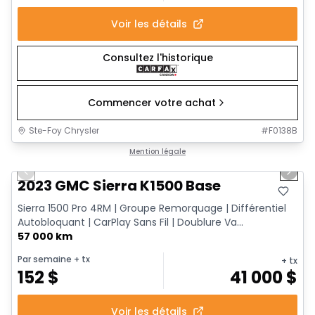
Voir les détails
Consultez l'historique
Commencer votre achat
Ste-Foy Chrysler
#
F0138B
1/12
Très bonne offre
Mention légale
Previous slide
Next 
2023 GMC Sierra K1500 Base
Sierra 1500 Pro 4RM | Groupe Remorquage | Différentiel
Autobloquant | CarPlay Sans Fil | Doublure Va...
57 000 km
Par semaine
+ tx
+ tx
152
$
41 000
$
Voir les détails