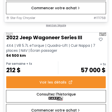
Commencer votre achat
Ste-Foy Chrysler
#
1T175B
1/15
Très bonne offre
Mention légale
Previous slide
Next 
2022 Jeep Wagoneer Series III
4X4 | V8 5.7L eTorque | Quadra-Lift | Cuir Nappa | 7
places | NAV | Écran passager
64 500 km
Par semaine
+ tx
+ tx
212
$
57 000
$
Voir les détails
Consultez l'historique
Commencer votre achat