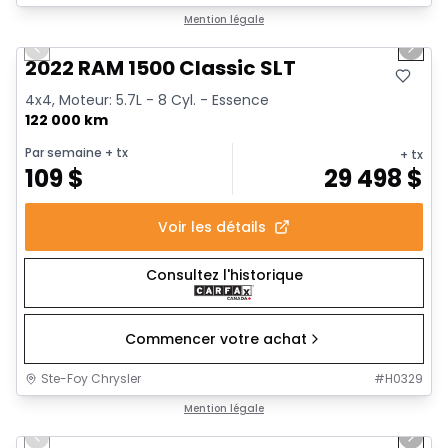
1/15
Très bonne offre
Mention légale
Previous slide
Next 
2022 RAM 1500 Classic SLT
4x4, Moteur: 5.7L - 8 Cyl. - Essence
122 000 km
Par semaine
+ tx
+ tx
109
$
29 498
$
Voir les détails
Consultez l'historique
Commencer votre achat
Ste-Foy Chrysler
#
H0329
1/14
Très bonne offre
Mention légale
Previous slide
Next 