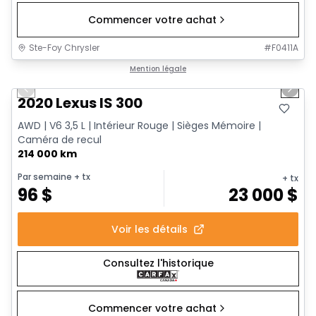
Commencer votre achat
Ste-Foy Chrysler
#
F0411A
1/17
Très bonne offre
Mention légale
Previous slide
Next 
2020 Lexus IS 300
AWD | V6 3,5 L | Intérieur Rouge | Sièges Mémoire |
Caméra de recul
214 000 km
Par semaine
+ tx
+ tx
96
$
23 000
$
Voir les détails
Consultez l'historique
Commencer votre achat