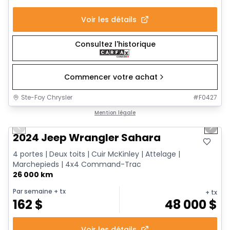
Voir les détails
Consultez l'historique
Commencer votre achat
Ste-Foy Chrysler
#
F0427
1/12
Très bonne offre
Mention légale
Previous slide
Next 
2024 Jeep Wrangler Sahara
4 portes | Deux toits | Cuir McKinley | Attelage |
Marchepieds | 4x4 Command-Trac
26 000 km
Par semaine
+ tx
+ tx
162
$
48 000
$
Voir les détails