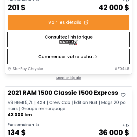
+ tx
201
$
42 000
$
Voir les détails
Consultez l'historique
Commencer votre achat
Ste-Foy Chrysler
#
F0448
Très bonne offre
Mention légale
2021 RAM 1500 Classic 1500 Express
V8 HEMI 5,7L | 4X4 | Crew Cab | Édition Nuit | Mags 20 po
noirs | Groupe remorquage
43 000 km
Par semaine
+ tx
+ tx
134
$
36 000
$