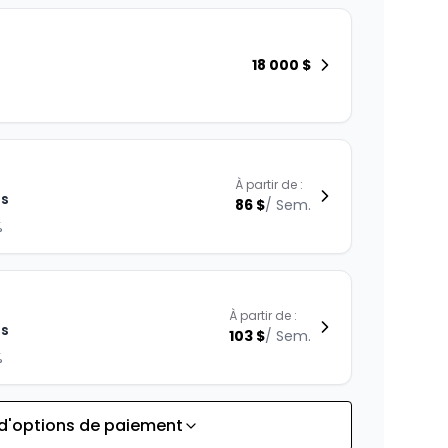
18 000
$
À partir de :
is
86
$
/
Sem.
%
À partir de :
is
103
$
/
Sem.
%
 d'options de paiement
À partir de :