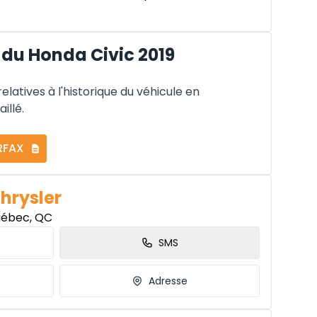
du Honda Civic 2019
latives à l'historique du véhicule en
illé.
RFAX
Chrysler
uébec, QC
SMS
Adresse