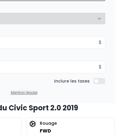
is
132
$
/
Sem.
%
À partir de :
$
is
190
$
/
Sem.
%
$
Inclure les taxes
Inclure les taxes
Mention légale
u Civic Sport 2.0 2019
Rouage
FWD