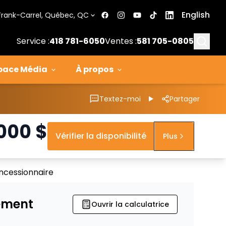
English
Frank-Carrel, Québec, QC
Searc
Service :
418 781-6050
Ventes :
581 705-0805
pace Média
À propos
Textez-moi
Partager
 000
$
Vérifier la disponibilité
Plus
ncessionnaire
ement
Ouvrir la calculatrice