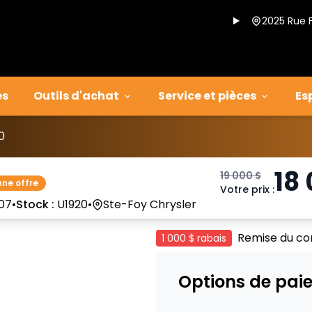
2025 Rue 
es
Outils d'achat
Service et pièces
Es
0
18
19 000
$
nne offre
Votre prix
:
07
•
Stock :
U1920
•
Ste-Foy Chrysler
Remise du co
1 000 $
rabais
Options de pai