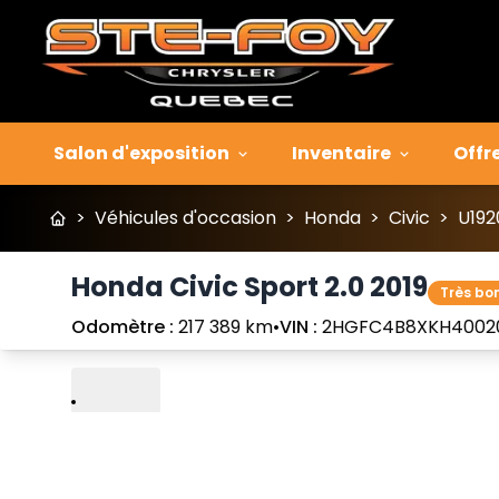
Salon d'exposition
Inventaire
Offr
>
Véhicules d'occasion
>
Honda
>
Civic
>
U192
Honda Civic Sport 2.0 2019
Très bo
Odomètre :
217 389 km
•
VIN :
2HGFC4B8XKH4002
Lire
Précédent
Suivant