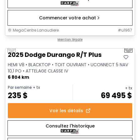
Commencer votre achat
MegaCentre Lanaudiere
#
u1967
1/40
Très bonne offre
Mention légale
Previous slide
Next 
Vidéo disponible
2025 Dodge Durango R/T Plus
HEMI V8 • BLACKTOP • TOIT OUVRANT • UCONNECT 5 NAV
10,1 PO • ATTELAGE CLASSE IV
6 804 km
Par semaine
+ tx
+ tx
235
$
69 495
$
Voir les détails
Consultez l'historique