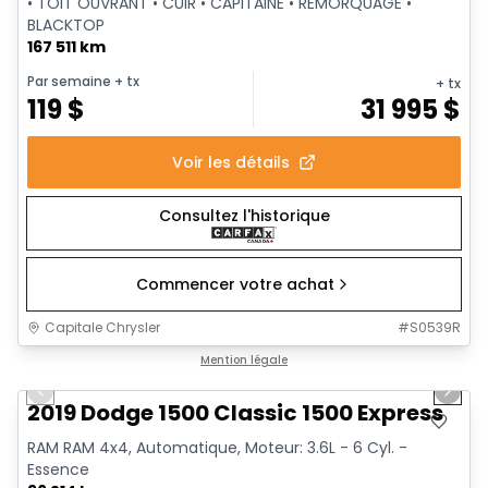
• TOIT OUVRANT • CUIR • CAPITAINE • REMORQUAGE •
BLACKTOP
167 511 km
Par semaine
+ tx
+ tx
119
$
31 995
$
Voir les détails
Consultez l'historique
Commencer votre achat
Capitale Chrysler
#
S0539R
1/13
Très bonne offre
Mention légale
Previous slide
Next 
2019 Dodge 1500 Classic 1500 Express
RAM RAM 4x4, Automatique, Moteur: 3.6L - 6 Cyl. -
Essence