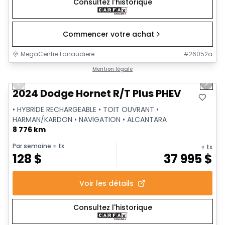
Consultez l'historique
Commencer votre achat
MegaCentre Lanaudiere
#
26052a
1/39
Très bonne offre
Mention légale
Previous slide
Next 
Vidéo disponible
2024 Dodge Hornet R/T Plus PHEV
• HYBRIDE RECHARGEABLE • TOIT OUVRANT •
HARMAN/KARDON • NAVIGATION • ALCANTARA
8 776 km
Par semaine
+ tx
+ tx
128
$
37 995
$
Voir les détails
Consultez l'historique