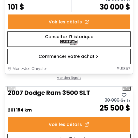
101
$
30 000
$
Voir les détails
Consultez l'historique
Commencer votre achat
Mont-Joli Chrysler
#
U1857
1/20
Très bonne offre
Mention légale
Previous slide
Next 
2007 Dodge Ram 3500 SLT
30 000
$
+ tx
25 500
$
201 184 km
Voir les détails