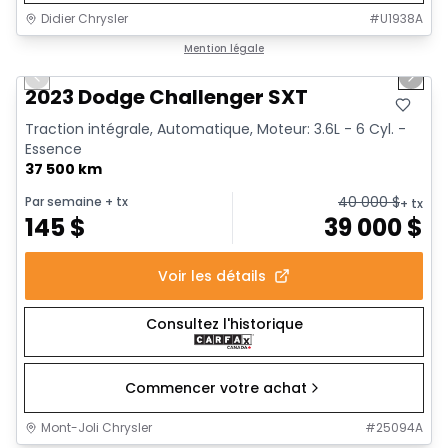
Didier Chrysler
#
U1938A
1/14
Très bonne offre
Mention légale
Previous slide
Next 
Vidéo disponible
2023 Dodge Challenger SXT
Traction intégrale, Automatique, Moteur: 3.6L - 6 Cyl. -
Essence
37 500 km
40 000
$
Par semaine
+ tx
+ tx
145
$
39 000
$
Voir les détails
Consultez l'historique
Commencer votre achat
Mont-Joli Chrysler
#
25094A