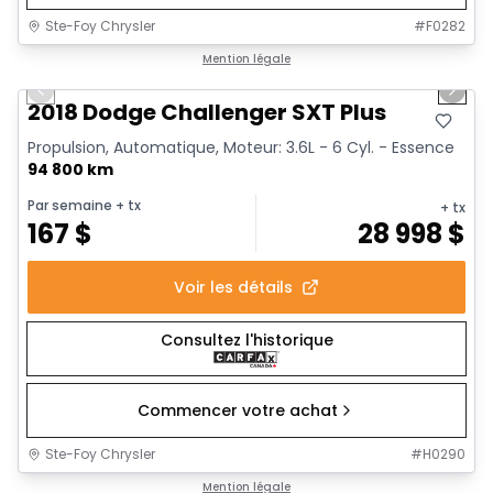
Ste-Foy Chrysler
#
F0282
1/6
Très bonne offre
Mention légale
Previous slide
Next 
2018 Dodge Challenger SXT Plus
Propulsion, Automatique, Moteur: 3.6L - 6 Cyl. - Essence
94 800 km
Par semaine
+ tx
+ tx
167
$
28 998
$
Voir les détails
Consultez l'historique
Commencer votre achat
Ste-Foy Chrysler
#
H0290
1/13
Très bonne offre
Mention légale