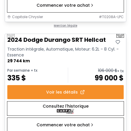
Commencer votre achat
Capitale Chrysler
#
T0208A-LPC
1/26
Très bonne offre
Mention légale
Previous slide
Next 
2024 Dodge Durango SRT Hellcat
Traction intégrale, Automatique, Moteur: 6.2L - 8 Cyl. -
Essence
29 744 km
106 000
$
Par semaine
+ tx
+ tx
335
$
99 000
$
Voir les détails
Consultez l'historique
Commencer votre achat