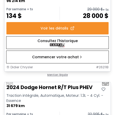
96 214 km
29 000
$
Par semaine
+ tx
+ tx
134
$
28 000
$
Voir les détails
Consultez l'historique
Commencer votre achat
Didier Chrysler
#
26211B
1/15
Très bonne offre
Mention légale
Previous slide
Next 
2024 Dodge Hornet R/T Plus PHEV
Traction intégrale, Automatique, Moteur: 1.3L - 4 Cyl. -
Essence
31 679 km
32 995
$
Par semaine
+ tx
+ tx