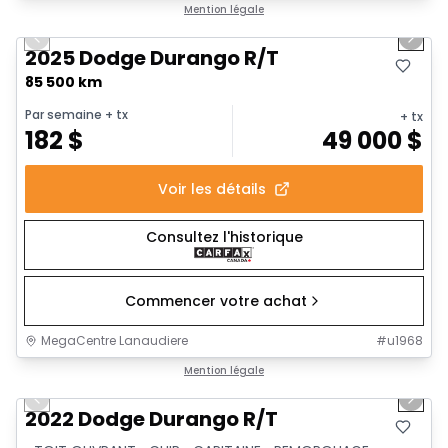
1/21
Très bonne offre
Mention légale
Previous slide
Next 
2025 Dodge Durango R/T
85 500 km
Par semaine
+ tx
+ tx
182
$
49 000
$
Voir les détails
Consultez l'historique
Commencer votre achat
MegaCentre Lanaudiere
#
u1968
1/30
Très bonne offre
Mention légale
Previous slide
Next 
Vidéo disponible
2022 Dodge Durango R/T