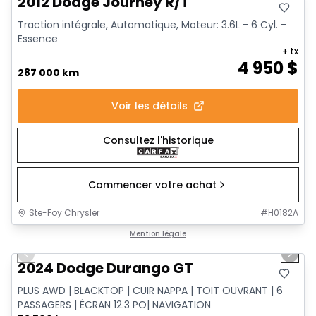
2012 Dodge Journey R/T
Traction intégrale, Automatique, Moteur: 3.6L - 6 Cyl. -
Essence
+ tx
4 950
$
287 000 km
Voir les détails
Consultez l'historique
Commencer votre achat
Ste-Foy Chrysler
#
H0182A
1/16
Très bonne offre
Mention légale
Previous slide
Next 
2024 Dodge Durango GT
PLUS AWD | BLACKTOP | CUIR NAPPA | TOIT OUVRANT | 6
PASSAGERS | ÉCRAN 12.3 PO| NAVIGATION