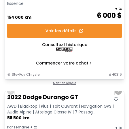
Essence
+ tx
6 000
$
154 000 km
Voir les détails
Consultez l'historique
Commencer votre achat
Ste-Foy Chrysler
#
H0319
1/19
Très bonne offre
Mention légale
Previous slide
Next 
2022 Dodge Durango GT
AWD | Blacktop | Plus | Toit Ouvrant | Navigation GPS |
Audio Alpine | Attelage Classe IV | 7 Passag...
58 500 km
Par semaine
+ tx
+ tx