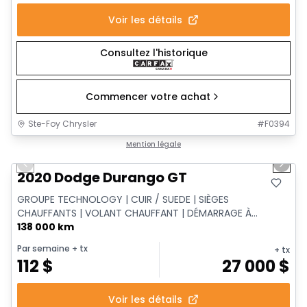
Voir les détails
Consultez l'historique
Commencer votre achat
Ste-Foy Chrysler
#
F0394
1/15
Très bonne offre
Mention légale
Previous slide
Next 
2020 Dodge Durango GT
GROUPE TECHNOLOGY | CUIR / SUEDE | SIÈGES
CHAUFFANTS | VOLANT CHAUFFANT | DÉMARRAGE À
DISTANCE | RÉG...
138 000 km
Par semaine
+ tx
+ tx
112
$
27 000
$
Voir les détails