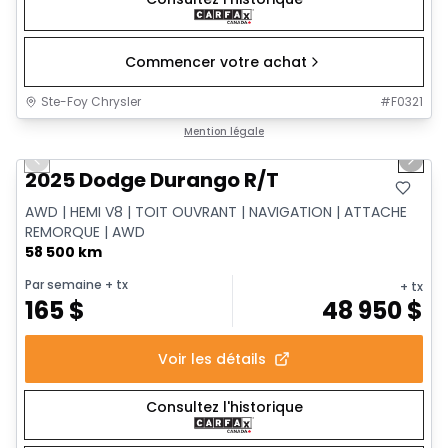
Commencer votre achat
Ste-Foy Chrysler
#
F0321
1/15
Très bonne offre
Mention légale
Previous slide
Next 
2025 Dodge Durango R/T
AWD | HEMI V8 | TOIT OUVRANT | NAVIGATION | ATTACHE
REMORQUE | AWD
58 500 km
Par semaine
+ tx
+ tx
165
$
48 950
$
Voir les détails
Consultez l'historique