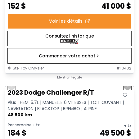
152
$
41 000
$
Voir les détails
Consultez l'historique
Commencer votre achat
Ste-Foy Chrysler
#
F0402
1/13
Très bonne offre
Mention légale
Previous slide
Next 
2023 Dodge Challenger R/T
Plus | HEMI 5.7L | MANUELLE 6 VITESSES | TOIT OUVRANT |
NAVIGATION | BLACKTOP | BREMBO | ALPINE
48 500 km
Par semaine
+ tx
+ tx
184
$
49 500
$