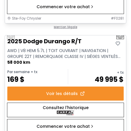
Commencer votre achat
Ste-Foy Chrysler
#
F0281
1/14
Très bonne offre
Mention légale
Previous slide
Next 
2025 Dodge Durango R/T
AWD | V8 HEMI 5.7L | TOIT OUVRANT | NAVIGATION |
GROUPE 22T | REMORQUAGE CLASSE IV | SIÈGES VENTILÉS...
58 000 km
Par semaine
+ tx
+ tx
169
$
49 995
$
Voir les détails
Consultez l'historique
Commencer votre achat