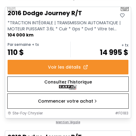
Previous slide
Next 
2016 Dodge Journey R/T
*TRACTION INTÉGRALE | TRANSMISSION AUTOMATIQUE |
MOTEUR PUISSANT 3.6L * Cuir * Gps * Dvd * Vitre tei...
104 000 km
Par semaine
+ tx
+ tx
110
$
14 995
$
Voir les détails
Consultez l'historique
Commencer votre achat
Ste-Foy Chrysler
#
F0183
Très bonne offre
Mention légale