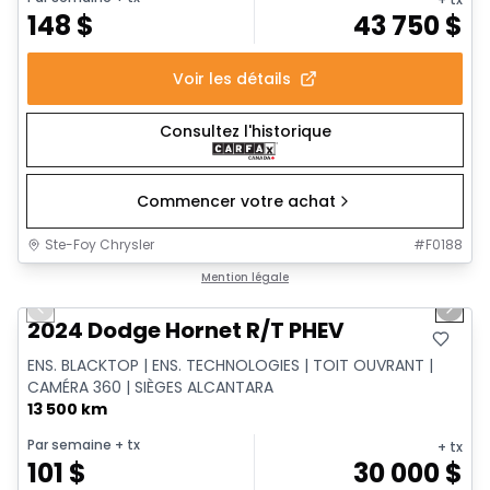
148
$
43 750
$
Voir les détails
Consultez l'historique
Commencer votre achat
Ste-Foy Chrysler
#
F0188
1/11
Très bonne offre
Mention légale
Previous slide
Next 
Vidéo disponible
2024 Dodge Hornet R/T PHEV
ENS. BLACKTOP | ENS. TECHNOLOGIES | TOIT OUVRANT |
CAMÉRA 360 | SIÈGES ALCANTARA
13 500 km
Par semaine
+ tx
+ tx
101
$
30 000
$