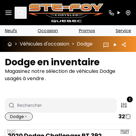
Search
Neufs
Occasion
Promos
Service
>
Véhicules d'occasion
>
Dodge
Dodge en inventaire
Magasinez notre sélection de véhicules Dodge
usagés à vendre .
1
32
Dodge
1/17
Très bonne offre
Previous slide
Next 
2020 Dodge Challenger RT 392