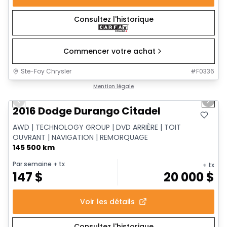
Consultez l'historique
Commencer votre achat
Ste-Foy Chrysler
#
F0336
1/13
Très bonne offre
Mention légale
Previous slide
Next 
2016 Dodge Durango Citadel
AWD | TECHNOLOGY GROUP | DVD ARRIÈRE | TOIT
OUVRANT | NAVIGATION | REMORQUAGE
145 500 km
Par semaine
+ tx
+ tx
147
$
20 000
$
Voir les détails
Consultez l'historique