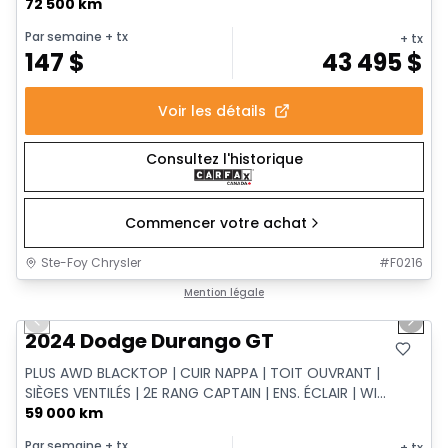
72 500 km
Par semaine
+ tx
+ tx
147
$
43 495
$
Voir les détails
Consultez l'historique
Commencer votre achat
Ste-Foy Chrysler
#
F0216
1/16
Très bonne offre
Mention légale
Previous slide
Next 
2024 Dodge Durango GT
PLUS AWD BLACKTOP | CUIR NAPPA | TOIT OUVRANT |
SIÈGES VENTILÉS | 2E RANG CAPTAIN | ENS. ÉCLAIR | WI...
59 000 km
Par semaine
+ tx
+ tx