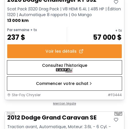
Scat Pack |1320 Drag Pack | V8 HEMI 6.4L | 485 HP | Édition
1320 | Automatique 8 rapports | Go Mango
13 000 km
Par semaine
+ tx
+ tx
237
$
57 000
$
Voir les détails
Consultez l'historique
Commencer votre achat
Ste-Foy Chrysler
#
F0444
1/13
Très bonne offre
Mention légale
Previous slide
Next 
2012 Dodge Grand Caravan SE
Traction avant, Automatique, Moteur: 3.6L - 6 Cyl. -