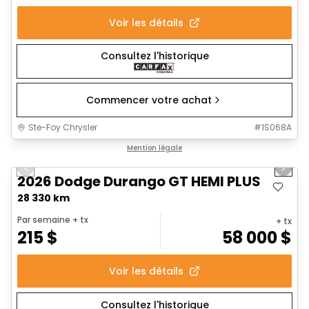
Voir les détails
Consultez l'historique
Commencer votre achat
Ste-Foy Chrysler
#
1S068A
1/21
Très bonne offre
Mention légale
Previous slide
Next 
2026 Dodge Durango GT HEMI PLUS
28 330 km
Par semaine
+ tx
+ tx
215
$
58 000
$
Voir les détails
Consultez l'historique