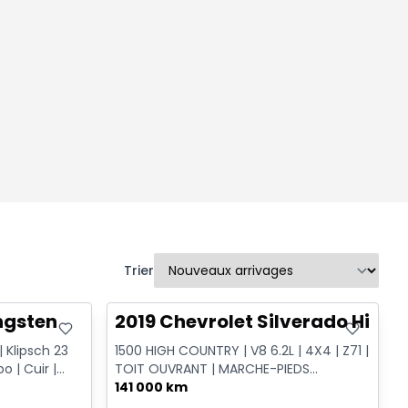
Trier
Très bonne offre
ngsten
2019 Chevrolet Silverado High 
 Klipsch 23
1500 HIGH COUNTRY | V8 6.2L | 4X4 | Z71 |
o | Cuir |
TOIT OUVRANT | MARCHE-PIEDS
ÉLECTRIQUES | CUIR | NAVIGATIO...
141 000 km