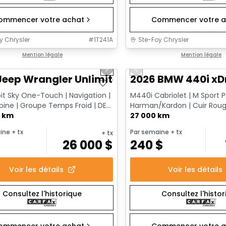
ommencer votre achat
Commencer votre a
y Chrysler
#
1T241A
Ste-Foy Chrysler
1/13
onne offre
Mention légale
Très bonne offre
Mention légale
us slide
Next slide
Previous slide
Jeep Wrangler Unlimited Sahara
2026 BMW 440i xD
it Sky One-Touch | Navigation |
M440i Cabriolet | M Sport Pr
pine | Groupe Temps Froid | DEL
Harman/Kardon | Cuir Roug
lance des a...
0 km
AWD | Démarreur à dis...
27 000 km
ine
+ tx
Par semaine
+ tx
+ tx
$
26 000
$
240
$
Voir les détails
Voir les détails
Consultez l'historique
Consultez l'histo
ommencer votre achat
Commencer votre a