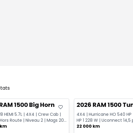
ltats
onne offre
Très bonne offre
RAM 1500 Big Horn
2026 RAM 1500 Tu
V8 HEMI 5.7L | 4X4 | Crew Cab |
4X4 | Hurricane HO 540 HP |
Hors Route | Niveau 2 | Mags 20
HP 1 228 W | Uconnect 14,5 p
elage Classe ...
 km
Mags 22 po
22 000 km