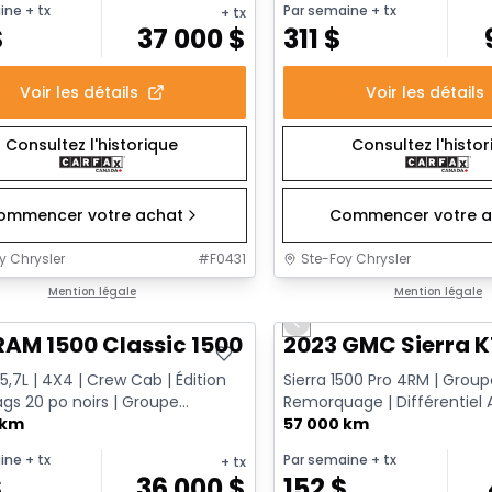
ine
+ tx
Par semaine
+ tx
+ tx
$
37 000
$
311
$
Voir les détails
Voir les détails
Consultez l'historique
Consultez l'histo
ommencer votre achat
Commencer votre a
y Chrysler
#
F0431
Ste-Foy Chrysler
onne offre
Mention légale
Très bonne offre
Mention légale
Previous slide
RAM 1500 Classic 1500 Express
2023 GMC Sierra K
5,7L | 4X4 | Crew Cab | Édition
Sierra 1500 Pro 4RM | Grou
ags 20 po noirs | Groupe
Remorquage | Différentiel
uage
 km
| CarPlay Sans Fil | Doublure 
57 000 km
ine
+ tx
Par semaine
+ tx
+ tx
$
36 000
$
152
$