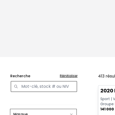
413
résu
Recherche
Réinitialiser
Très b
2020 
Sport | 
Groupe 
po | Att
141 000
Marque