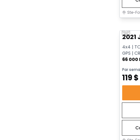
Ste-Fo
Très b
Previo
2021 
4x4 | T
GPS | CR
| HAYON
66 000
Par sema
119
$
C