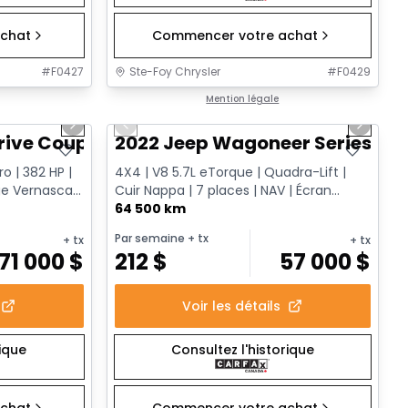
chat
Commencer votre achat
#
F0427
Ste-Foy Chrysler
#
F0429
1/12
1/15
Très bonne offre
Mention légale
Next slide
Previous slide
Next sl
rive Coupe
2022 Jeep Wagoneer Series III
o | 382 HP |
4X4 | V8 5.7L eTorque | Quadra-Lift |
e Vernasca |
Cuir Nappa | 7 places | NAV | Écran
passager
64 500 km
Par semaine
+ tx
+ tx
+ tx
71 000
$
212
$
57 000
$
Voir les détails
rique
Consultez l'historique
chat
Commencer votre achat