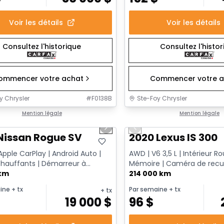
Voir les détails
Voir les détails
Consultez l'historique
Consultez l'histo
ommencer votre achat
Commencer votre a
y Chrysler
#
F0138B
Ste-Foy Chrysler
1/14
onne offre
Mention légale
Très bonne offre
Mention légale
us slide
Next slide
Previous slide
Nissan Rogue SV
2020 Lexus IS 300
Apple CarPlay | Android Auto |
AWD | V6 3,5 L | Intérieur R
chauffants | Démarreur à
Mémoire | Caméra de recu
e
 km
214 000 km
ine
+ tx
Par semaine
+ tx
+ tx
$
19 000
$
96
$