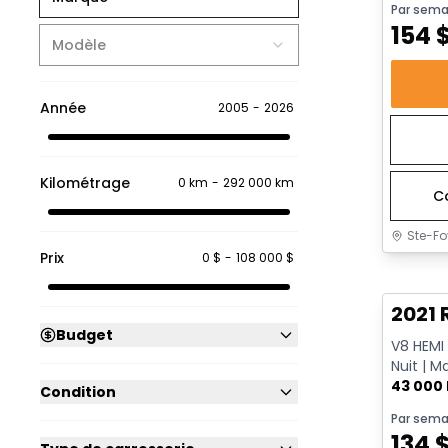
Par sema
154
Modèle
Année
2005
-
2026
Kilométrage
0 km
-
292 000 km
C
Ste-Fo
Prix
0 $
-
108 000 $
Très b
2021 
Budget
V8 HEMI 
Nuit | M
remorq
43 000
Condition
Par sema
134