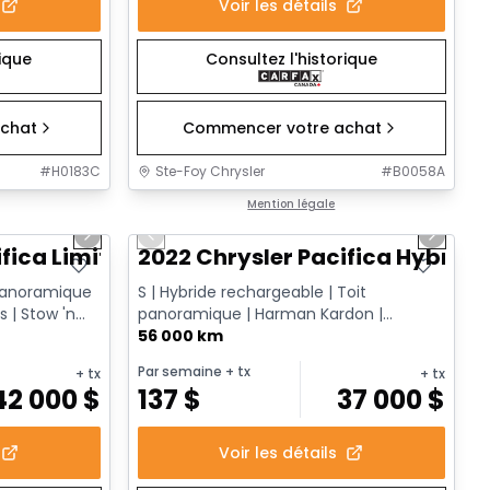
Voir les détails
rique
Consultez l'historique
chat
Commencer votre achat
#
H0183C
Ste-Foy Chrysler
#
B0058A
1/14
1/13
Très bonne offre
Mention légale
Next slide
Previous slide
Next sl
fica Limited
2022 Chrysler Pacifica Hybrid 
 panoramique
S | Hybride rechargeable | Toit
s | Stow 'n
panoramique | Harman Kardon |
Caméra 360 | Écrans arrière Fire TV | ...
56 000 km
Par semaine
+ tx
+ tx
+ tx
42 000
$
137
$
37 000
$
Voir les détails