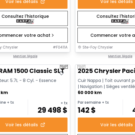
Voir les détails
Voir les détails
Consultez l'historique
Consultez l'histo
ommencer votre achat
Commencer votre a
y Chrysler
#
F0411A
Ste-Foy Chrysler
1/15
onne offre
Mention légale
Très bonne offre
Mention légale
us slide
Next slide
Previous slide
RAM 1500 Classic SLT
2025 Chrysler Paci
eur: 5.7L - 8 Cyl. - Essence
Cuir Nappa | Toit ouvrant
| Navigation | Sièges ventilé
0 km
Go | Apple CarPlay & ...
60 000 km
ine
+ tx
Par semaine
+ tx
+ tx
$
29 498
$
142
$
Voir les détails
Voir les détails