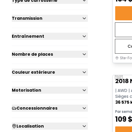
Type de carrosserie
Transmission
Entraînement
C
Nombre de places
Ste-Fo
Très b
Couleur extérieure
Previo
2018 
Motorisation
| AWD | 
Sièges 
distanc
36 575
Concessionnaires
Par sema
109
Localisation