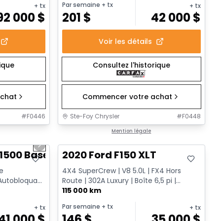
Par semaine
+ tx
+ tx
+ tx
92 000
$
201
$
42 000
$
Voir les détails
rique
Consultez l'historique
chat
Commencer votre achat
#
F0446
Ste-Foy Chrysler
#
F0448
1/12
Très bonne offre
Mention légale
Next slide
1500 Base
2020 Ford F150 XLT
pe
4X4 SuperCrew | V8 5.0L | FX4 Hors
 Autobloquant
Route | 302A Luxury | Boîte 6,5 pi |
Va...
Remorquage
115 000 km
Par semaine
+ tx
+ tx
+ tx
41 000
$
146
$
35 000
$