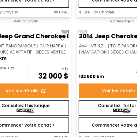
y Chrysler
#
F0443
Ste-Foy Chrysler
1/14
onne offre
Mention légale
Très bonne offre
Mention légale
us slide
Next slide
Previous slide
Jeep Grand Cherokee Limited
2014 Jeep Cheroke
OIT PANORAMIQUE | CUIR NAPPA |
4x4 | V6 3,2 L | TOIT PANOR
UISE ADAPTATIF | SIÈGES VENTILÉS
| NAVIGATION | SIÈGES CHA
 ÉLECTRIQUE
 km
VENTILÉS
ine
+ tx
+ tx
32 000
$
132 500 km
Voir les détails
Voir les détails
Consultez l'historique
Consultez l'histo
ommencer votre achat
Commencer votre a