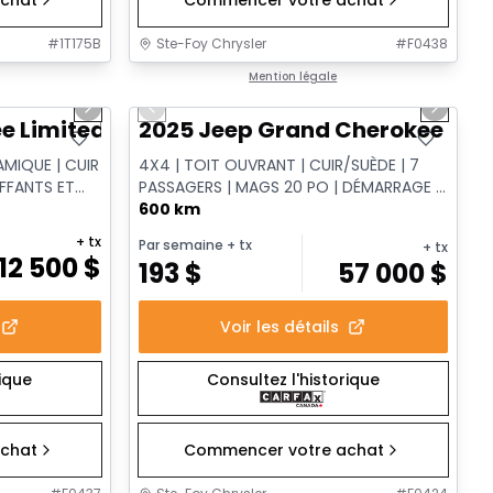
#
1T175B
Ste-Foy Chrysler
#
F0438
1/14
1/15
Très bonne offre
Mention légale
Next slide
Previous slide
Next sl
e Limited
2025 Jeep Grand Cherokee L Al
AMIQUE | CUIR
4X4 | TOIT OUVRANT | CUIR/SUÈDE | 7
UFFANTS ET
PASSAGERS | MAGS 20 PO | DÉMARRAGE À
DISTANCE
600 km
+ tx
Par semaine
+ tx
+ tx
12 500
$
193
$
57 000
$
Voir les détails
rique
Consultez l'historique
chat
Commencer votre achat