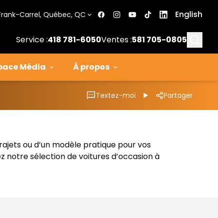
English
Frank-Carrel, Québec, QC
Searc
Service :
418 781-6050
Ventes :
581 705-0805
pace Média
À propos
Textez-moi
Partager
trajets ou d’un modèle pratique pour vos
z notre sélection de voitures d’occasion à