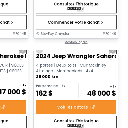
rique
Consultez l'historique
chat
Commencer votre achat
#
F0445
Ste-Foy Chrysler
#
F0449
1/14
1/12
Très bonne offre
Mention légale
Next slide
Previous slide
Next sl
herokee Limited
2024 Jeep Wrangler Sahara
UIR | SIÈGES
4 portes | Deux toits | Cuir McKinley |
TS | SIÈGES
Attelage | Marchepieds | 4x4
Command-Trac
26 000 km
+ tx
Par semaine
+ tx
+ tx
17 000
$
162
$
48 000
$
Voir les détails
rique
Consultez l'historique