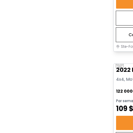
C
Ste-Fo
Très b
Previo
2022 
4x4, Mot
122 00
Par sema
109