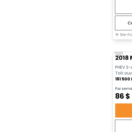
C
Ste-Fo
Très b
Previo
2018 
PHEV S-
Toit ouv
161 500
Par sema
86
$