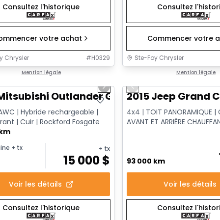
Consultez l'historique
Consultez l'histo
ommencer votre achat
Commencer votre a
y Chrysler
#
H0329
Ste-Foy Chrysler
1/14
onne offre
Mention légale
Très bonne offre
Mention légale
us slide
Next slide
Previous slide
Mitsubishi Outlander GT
2015 Jeep Grand C
AWC | Hybride rechargeable |
4x4 | TOIT PANORAMIQUE | C
rant | Cuir | Rockford Fosgate
AVANT ET ARRIÈRE CHAUFFAN
 km
VENTILÉS | XÉNON HID
ine
+ tx
+ tx
15 000
$
93 000 km
Voir les détails
Voir les détails
Consultez l'historique
Consultez l'histo