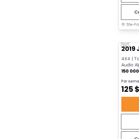
C
Ste-Fo
Très b
Previo
2019 
4X4 | To
Audio Al
| Surveil
150 00
Par sema
125
C