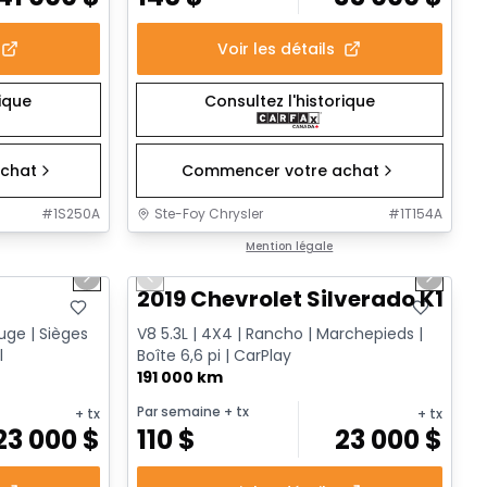
Voir les détails
rique
Consultez l'historique
chat
Commencer votre achat
#
1S250A
Ste-Foy Chrysler
#
1T154A
1/17
1/14
Très bonne offre
Mention légale
Next slide
Previous slide
Next sl
2019 Chevrolet Silverado K1500
ouge | Sièges
V8 5.3L | 4X4 | Rancho | Marchepieds |
l
Boîte 6,6 pi | CarPlay
191 000 km
Par semaine
+ tx
+ tx
+ tx
23 000
$
110
$
23 000
$