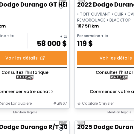
us slide
Next slide
Previous slide
Vidéo disponible
Dodge Durango GT HEMI PLUS
2022 Dodge Duran
• TOIT OUVRANT • CUIR • CAP
REMORQUAGE • BLACKTOP
 km
167 511 km
ine
+ tx
Par semaine
+ tx
+ tx
$
58 000
$
119
$
Voir les détails
Voir les détails
Consultez l'historique
Consultez l'histo
ommencer votre achat
Commencer votre a
entre Lanaudiere
#
u1967
Capitale Chrysler
1/42
onne offre
Mention légale
Très bonne offre
Mention légale
us slide
Next slide
Previous slide
sponible
Vidéo disponible
Dodge Durango R/T 20th Anniversary
2025 Dodge Duran