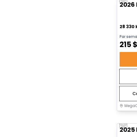
Previo
2026 
28 330
Par sema
215
C
MegaC
Très b
Previo
Vidéo di
2025 