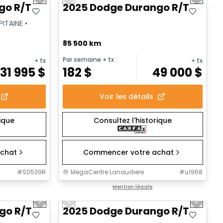
Next slide
Previous slide
Next sl
go R/T
2025 Dodge Durango R/T
ITAINE •
85 500 km
Par semaine
+ tx
+ tx
+ tx
31 995
$
182
$
49 000
$
Voir les détails
rique
Consultez l'historique
chat
Commencer votre achat
#
S0539R
MegaCentre Lanaudiere
#
u1968
1/36
1/53
Très bonne offre
Mention légale
Next slide
Previous slide
Next sl
Vidéo disponible
go R/T
2025 Dodge Durango R/T