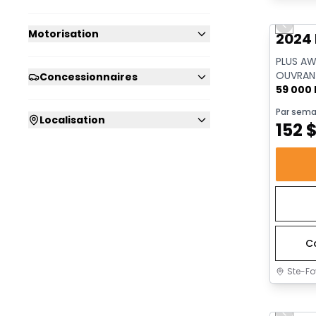
Très b
Previo
Motorisation
2024
PLUS AW
OUVRANT
Concessionnaires
CAPTAIN |
59 000
Par sema
Localisation
152
C
Ste-Fo
Très b