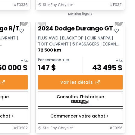
#
F0336
Ste-Foy Chrysler
#
F0321
1/14
1/16
Très bonne offre
Mention légale
Next slide
Previous slide
Next sl
go R/T
2024 Dodge Durango GT
OUVRANT |
PLUS AWD | BLACKTOP | CUIR NAPPA |
TOIT OUVRANT | 6 PASSAGERS | ÉCRAN
ÈGES
12.3 PO| NAVIGATION
72 500 km
Par semaine
+ tx
+ tx
+ tx
50 000
$
147
$
43 495
$
Voir les détails
rique
Consultez l'historique
chat
Commencer votre achat
#
F0282
Ste-Foy Chrysler
#
F0216