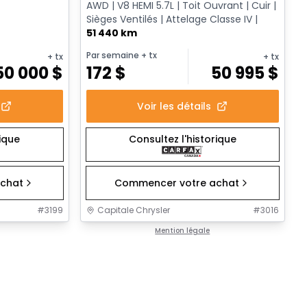
AWD | V8 HEMI 5.7L | Toit Ouvrant | Cuir |
Sièges Ventilés | Attelage Classe IV |
51 440 km
Par semaine
+ tx
+ tx
+ tx
50 000
$
172
$
50 995
$
Voir les détails
rique
Consultez l'historique
chat
Commencer votre achat
#
3199
Capitale Chrysler
#
3016
Mention légale