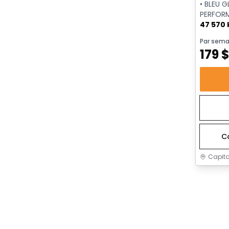
• BLEU G
PERFOR
47 570
Par sema
179
C
Capita