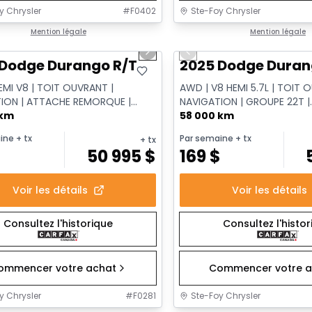
y Chrysler
#
F0402
Ste-Foy Chrysler
1/15
onne offre
Mention légale
Très bonne offre
Mention légale
us slide
Next slide
Previous slide
 Dodge Durango R/T
2025 Dodge Duran
EMI V8 | TOIT OUVRANT |
AWD | V8 HEMI 5.7L | TOIT 
ION | ATTACHE REMORQUE |
NAVIGATION | GROUPE 22T |
 km
REMORQUAGE CLASSE IV | SI
58 000 km
VENTILÉS...
ine
+ tx
Par semaine
+ tx
+ tx
$
50 995
$
169
$
Voir les détails
Voir les détails
Consultez l'historique
Consultez l'histo
ommencer votre achat
Commencer votre a
y Chrysler
#
F0281
Ste-Foy Chrysler