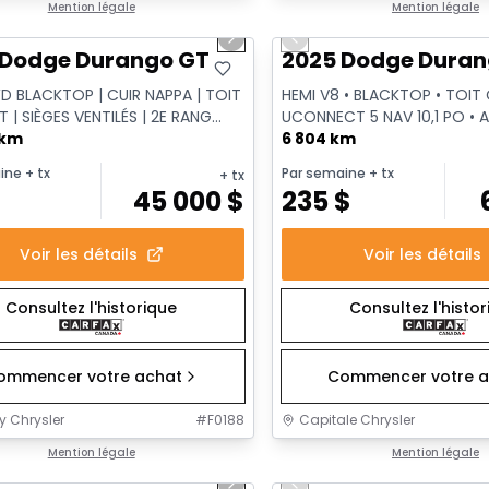
1/16
onne offre
Mention légale
Très bonne offre
Mention légale
us slide
Next slide
Previous slide
Vidéo disponible
 Dodge Durango GT
2025 Dodge Durang
D BLACKTOP | CUIR NAPPA | TOIT
HEMI V8 • BLACKTOP • TOIT
 | SIÈGES VENTILÉS | 2E RANG
UCONNECT 5 NAV 10,1 PO • 
 ENS. ÉCLAIR | WI...
 km
CLASSE IV
6 804 km
ine
+ tx
Par semaine
+ tx
+ tx
$
45 000
$
235
$
Voir les détails
Voir les détails
Consultez l'historique
Consultez l'histo
ommencer votre achat
Commencer votre a
y Chrysler
#
F0188
Capitale Chrysler
1/21
onne offre
Mention légale
Très bonne offre
Mention légale