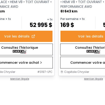
LACE • HEMI V8 • TOIT OUVRANT •
• HEMI V8 • TOIT OUVRANT •
MANCE AWD
PERFORMANCE AWD
 km
61 643 km
ine
+ tx
Par semaine
+ tx
+ tx
$
52 995
$
169
$
Voir les détails
Voir les détails
Consultez l'historique
Consultez l'histo
ommencer votre achat
Commencer votre a
le Chrysler
#
3197-LPC
Capitale Chrysler
Mention légale
Mention légale