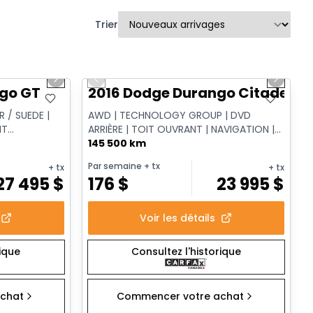
Trier
1/15
1/13
Très bonne offre
Next slide
Previous slide
Next sl
go GT
2016 Dodge Durango Citadel
 / SUEDE |
AWD | TECHNOLOGY GROUP | DVD
NT
ARRIÈRE | TOIT OUVRANT | NAVIGATION |
DISTANCE |
REMORQUAGE
145 500 km
Par semaine
+ tx
+ tx
+ tx
27 495
$
176
$
23 995
$
Voir les détails
rique
Consultez l'historique
chat
Commencer votre achat