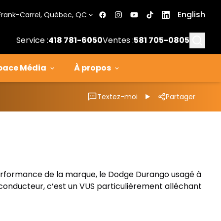
English
Frank-Carrel, Québec, QC
Searc
Service :
418 781-6050
Ventes :
581 705-0805
pace Média
À propos
Textez-moi
Partager
e performance de la marque, le Dodge Durango usagé à
le conducteur, c’est un VUS particulièrement alléchant