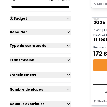
Ste-Fo
Très b
Budget
Previo
2025
AWD | H
Condition
NAVIGAT
AWD
58 500
Type de carrosserie
Par sema
172
Transmission
Entraînement
Nombre de places
C
Ste-Fo
Couleur extérieure