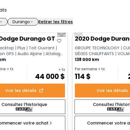
ats
Durango
Retirer les filtres
1/19
onne offre
Très bonne offre
us slide
Next slide
Previous slide
 Dodge Durango GT
2020 Dodge Duran
acktop | Plus | Toit Ouvrant |
GROUPE TECHNOLOGY | CUIR
on GPS | Audio Alpine | Attelage
SIÈGES CHAUFFANTS | VOLA
 | 7 Passag...
 km
CHAUFFANT | DÉMARRAGE À 
138 000 km
RÉG...
ine
+ tx
Par semaine
+ tx
+ tx
$
44 000
$
114
$
Voir les détails
Voir les détails
Consultez l'historique
Consultez l'histo
ommencer votre achat
Commencer votre a