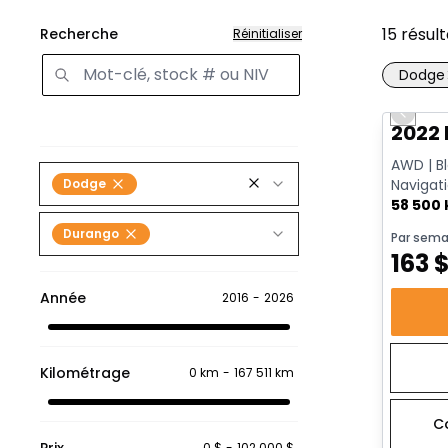
15
résult
Recherche
Réinitialiser
Dodge
Très b
Previo
2022
AWD | Bl
Dodge
Navigati
Classe IV
58 500
Durango
Par sema
163
Année
2016
-
2026
Kilométrage
0 km
-
167 511 km
C
Prix
0 $
-
102 000 $