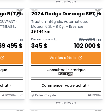
1/40
1/26
Très bonne offre
Mention légale
Next slide
Previous slide
Next sl
o R/T Plus
2024 Dodge Durango SRT Hellc
 OUVRANT •
Traction intégrale, Automatique,
ATTELAGE
Moteur: 6.2L - 8 Cyl. - Essence
29 744 km
106 000
$
Par semaine
+ tx
+ tx
+ tx
69 495
$
345
$
102 000
$
Voir les détails
rique
Consultez l'historique
chat
Commencer votre achat
#
T0208A-LPC
Didier Chrysler
#
U1938A
1/30
1/21
Très bonne offre
Mention légale