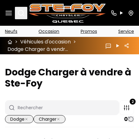
Search
Neufs
Occasion
Promos
Service
>
Véhicules d'occasion
>
Dodge Charger à vendre à Ste-Foy
Dodge Charger à vendre à
Ste-Foy
2
0
Dodge
Charger