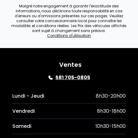
Malgré notre engagement à garantir l'exactitude des
informations, nous déclinons toute responsabilité en cas
d'erreurs ou d'omissions présentes sur ces pages. Veuillez
consulter votre concessionnaire local pour connaître les
modalités et conditions réelles. Les Prix des véhicules affichés
sont sujet à changement sans préavis.
Conditions d'utilisation
Ventes
581 705-0805
Lundi - Jeudi
8h30-20h00
Vendredi
8h30-18h00
Samedi
10h30-15h00