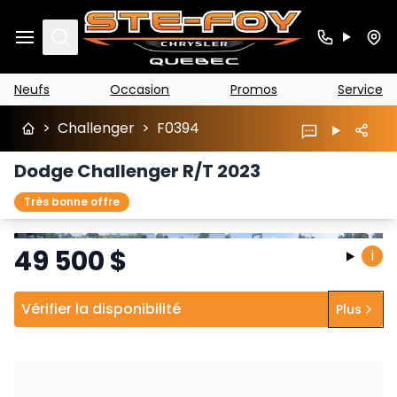
Search
Neufs
Occasion
Promos
Service
>
Challenger
>
F0394
Dodge Challenger R/T 2023
Très bonne offre
Arrêter
Précédent
Suivant
49 500
$
i
Vérifier la disponibilité
Plus