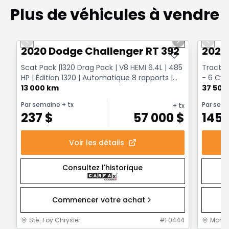
Plus de véhicules à vendre
1/17
Très bonne offre
Très b
Previous slide
Next slide
Previo
2020 Dodge Challenger RT 392
2023
Scat Pack |1320 Drag Pack | V8 HEMI 6.4L | 485
Tractio
HP | Édition 1320 | Automatique 8 rapports |
- 6 Cyl
Go Mango
13 000 km
37 500
Par semaine
+ tx
Par sem
+ tx
237
$
57 000
$
145
Voir les détails
Consultez l'historique
Commencer votre achat
Ste-Foy Chrysler
#
F0444
Mont-J