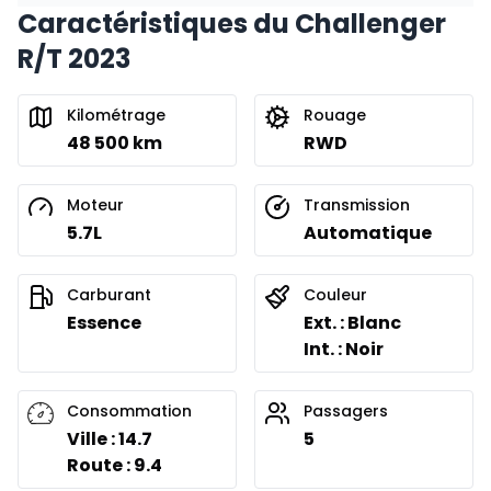
Caractéristiques du Challenger
Financement sur 24 mois
À partir de :
R/T 2023
Financement sur 24 mois
522
$
/
Sem.
0.00 $ d'acompte • 8.99%
Kilométrage
Rouage
48 500 km
RWD
Moteur
Transmission
5.7L
Automatique
Carburant
Couleur
Essence
Ext. : Blanc
Int. : Noir
Consommation
Passagers
Ville : 14.7
5
Route : 9.4