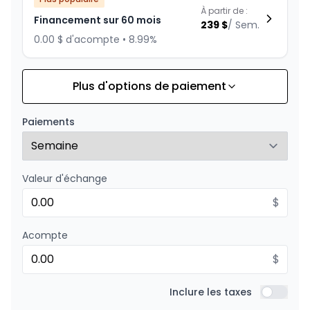
À partir de :
Financement sur 60 mois
239
$
/
Sem.
0.00 $ d'acompte • 8.99%
Plus d'options de paiement
Financement sur 84 mois
À partir de :
Financement sur 84 mois
186
$
/
Sem.
Paiements
0.00 $ d'acompte • 8.99%
Valeur d'échange
Financement sur 72 mois
À partir de :
Financement sur 72 mois
$
208
$
/
Sem.
0.00 $ d'acompte • 8.99%
Acompte
$
Financement sur 48 mois
À partir de :
Financement sur 48 mois
Inclure les taxes
287
$
/
Sem.
Inclure l