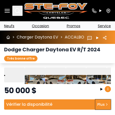
Search
Neufs
Occasion
Promos
Service
>
Charger Daytona EV
>
ACCALBO
Dodge Charger Daytona EV R/T 2024
Très bonne offre
Lire
Précédent
Suivant
50 000
$
i
Vérifier la disponibilité
Plus