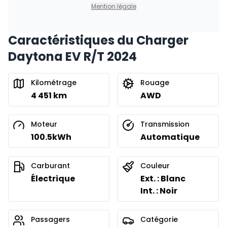
0.00 $ d'acompte • 8.99%
Mention légale
Caractéristiques du Charger
Financement sur 36 mois
À partir de :
Daytona EV R/T 2024
Financement sur 36 mois
367
$
/
Sem.
0.00 $ d'acompte • 8.99%
Kilométrage
Rouage
4 451 km
AWD
Financement sur 24 mois
À partir de :
Financement sur 24 mois
527
$
/
Sem.
Moteur
Transmission
0.00 $ d'acompte • 8.99%
100.5kWh
Automatique
Carburant
Couleur
Électrique
Ext. : Blanc
Int. : Noir
Passagers
Catégorie