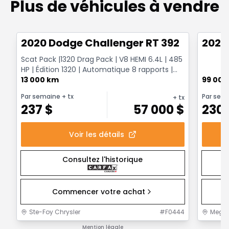
Plus de véhicules à vendre
1/17
Très bonne offre
Très b
2020 Dodge Challenger RT 392
2020
Scat Pack |1320 Drag Pack | V8 HEMI 6.4L | 485
HP | Édition 1320 | Automatique 8 rapports |
Go Mango
13 000 km
99 000
Par semaine
+ tx
Par sem
+ tx
237
$
57 000
$
230
Voir les détails
Consultez l'historique
Commencer votre achat
Ste-Foy Chrysler
#
F0444
MegaC
Mention légale