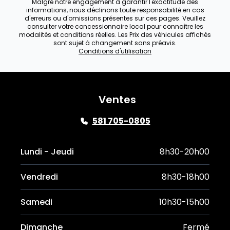
Malgré notre engagement à garantir l'exactitude des
informations, nous déclinons toute responsabilité en cas
d'erreurs ou d'omissions présentes sur ces pages. Veuillez
consulter votre concessionnaire local pour connaître les
modalités et conditions réelles. Les Prix des véhicules affichés
sont sujet à changement sans préavis.
Conditions d'utilisation
Ventes
581 705-0805
Lundi - Jeudi
8h30-20h00
Vendredi
8h30-18h00
Samedi
10h30-15h00
Dimanche
Fermé