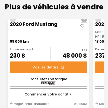
Plus de véhicules à vendre
1/14
Très bonne offre
Très b
Previous slide
Next slide
Previo
2020 Ford Mustang
2020
Scat Pa
HP | Éd
99 000 km
Go Ma
13 000
Par semaine
+ tx
Par sem
+ tx
230
$
48 000
$
237
Voir les détails
Consultez l'historique
Commencer votre achat
MegaCentre Lanaudiere
#
U1898A
Ste-F