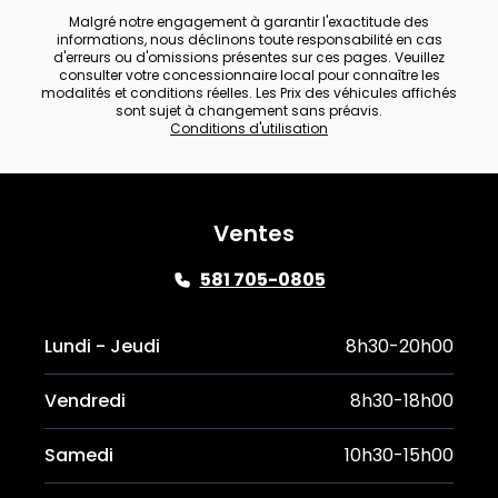
Malgré notre engagement à garantir l'exactitude des
informations, nous déclinons toute responsabilité en cas
d'erreurs ou d'omissions présentes sur ces pages. Veuillez
consulter votre concessionnaire local pour connaître les
modalités et conditions réelles. Les Prix des véhicules affichés
sont sujet à changement sans préavis.
Conditions d'utilisation
Ventes
581 705-0805
Lundi - Jeudi
8h30-20h00
Vendredi
8h30-18h00
Samedi
10h30-15h00