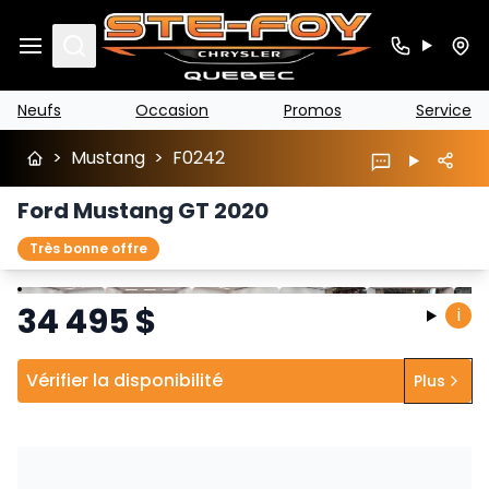
Search
Neufs
Occasion
Promos
Service
>
Mustang
>
F0242
Ford Mustang GT 2020
Très bonne offre
Arrêter
Précédent
Suivant
34 495
$
i
Vérifier la disponibilité
Plus