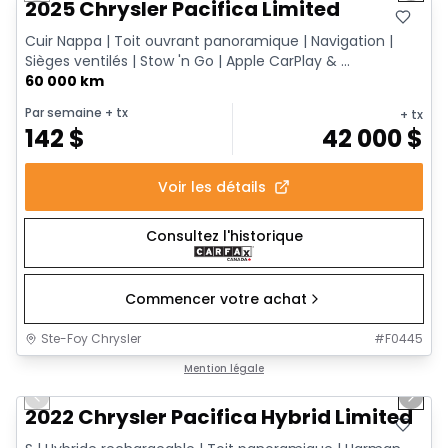
2025 Chrysler Pacifica Limited
Cuir Nappa | Toit ouvrant panoramique | Navigation |
Sièges ventilés | Stow 'n Go | Apple CarPlay & ...
60 000 km
Par semaine
+ tx
+ tx
142
$
42 000
$
Voir les détails
Consultez l'historique
Commencer votre achat
Ste-Foy Chrysler
#
F0445
1/13
Très bonne offre
Mention légale
Previous slide
Next 
2022 Chrysler Pacifica Hybrid Limited