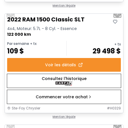
1/15
Très bonne offre
Mention légale
Previous slide
Next 
2022 RAM 1500 Classic SLT
4x4, Moteur: 5.7L - 8 Cyl. - Essence
122 000 km
Par semaine
+ tx
+ tx
109
$
29 498
$
Voir les détails
Consultez l'historique
Commencer votre achat
Ste-Foy Chrysler
#
H0329
1/14
Très bonne offre
Mention légale
Previous slide
Next 