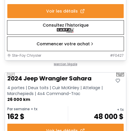
Voir les détails
Consultez l'historique
Commencer votre achat
Ste-Foy Chrysler
#
F0427
1/12
Très bonne offre
Mention légale
Previous slide
Next 
2024 Jeep Wrangler Sahara
4 portes | Deux toits | Cuir McKinley | Attelage |
Marchepieds | 4x4 Command-Trac
26 000 km
Par semaine
+ tx
+ tx
162
$
48 000
$
Voir les détails