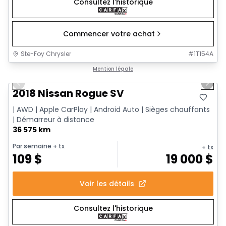
Consultez l'historique
Commencer votre achat
Ste-Foy Chrysler
#
1T154A
1/14
Très bonne offre
Mention légale
Previous slide
Next 
2018 Nissan Rogue SV
| AWD | Apple CarPlay | Android Auto | Sièges chauffants
| Démarreur à distance
36 575 km
Par semaine
+ tx
+ tx
109
$
19 000
$
Voir les détails
Consultez l'historique