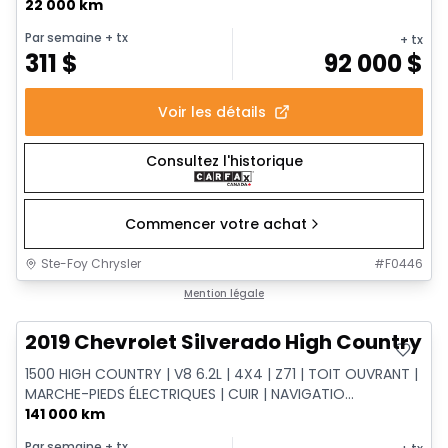
22 000 km
Par semaine
+ tx
+ tx
311
$
92 000
$
Voir les détails
Consultez l'historique
Commencer votre achat
Ste-Foy Chrysler
#
F0446
Très bonne offre
Mention légale
2019 Chevrolet Silverado High Country
1500 HIGH COUNTRY | V8 6.2L | 4X4 | Z71 | TOIT OUVRANT |
MARCHE-PIEDS ÉLECTRIQUES | CUIR | NAVIGATIO...
141 000 km
Par semaine
+ tx