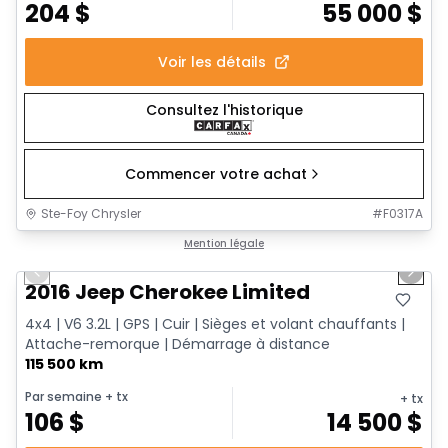
204
$
55 000
$
Voir les détails
Consultez l'historique
Commencer votre achat
Ste-Foy Chrysler
#
F0317A
1/12
Très bonne offre
Mention légale
Previous slide
Next 
2016 Jeep Cherokee Limited
4x4 | V6 3.2L | GPS | Cuir | Sièges et volant chauffants |
Attache-remorque | Démarrage à distance
115 500 km
Par semaine
+ tx
+ tx
106
$
14 500
$