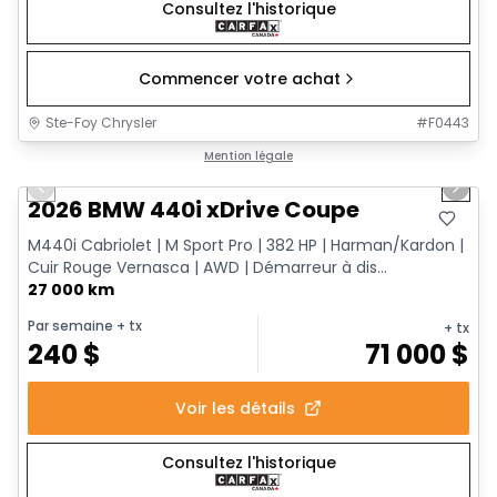
Consultez l'historique
Commencer votre achat
Ste-Foy Chrysler
#
F0443
1/12
Très bonne offre
Mention légale
Previous slide
Next 
2026 BMW 440i xDrive Coupe
M440i Cabriolet | M Sport Pro | 382 HP | Harman/Kardon |
Cuir Rouge Vernasca | AWD | Démarreur à dis...
27 000 km
Par semaine
+ tx
+ tx
240
$
71 000
$
Voir les détails
Consultez l'historique