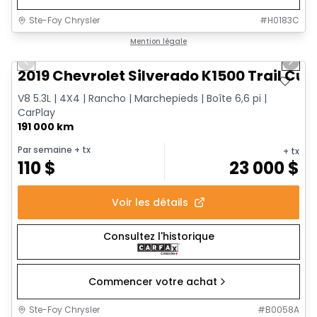
Ste-Foy Chrysler
#
H0183C
1/14
Très bonne offre
Mention légale
Previous slide
Next 
2019 Chevrolet Silverado K1500 Trail Cus
V8 5.3L | 4X4 | Rancho | Marchepieds | Boîte 6,6 pi |
CarPlay
191 000 km
Par semaine
+ tx
+ tx
110
$
23 000
$
Voir les détails
Consultez l'historique
Commencer votre achat
Ste-Foy Chrysler
#
B0058A