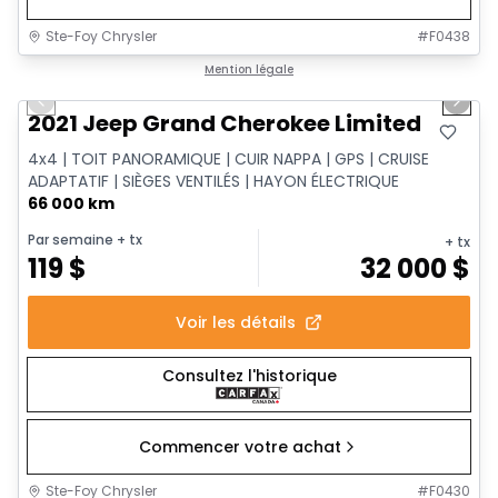
Ste-Foy Chrysler
#
F0438
1/14
Très bonne offre
Mention légale
Previous slide
Next 
2021 Jeep Grand Cherokee Limited
4x4 | TOIT PANORAMIQUE | CUIR NAPPA | GPS | CRUISE
ADAPTATIF | SIÈGES VENTILÉS | HAYON ÉLECTRIQUE
66 000 km
Par semaine
+ tx
+ tx
119
$
32 000
$
Voir les détails
Consultez l'historique
Commencer votre achat
Ste-Foy Chrysler
#
F0430