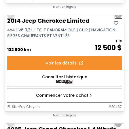
1/14
Très bonne offre
Mention légale
Previous slide
Next 
2014 Jeep Cherokee Limited
4x4 | V6 3,2 L | TOIT PANORAMIQUE | CUIR | NAVIGATION |
SIÈGES CHAUFFANTS ET VENTILÉS
+ tx
12 500
$
132 500 km
Voir les détails
Consultez l'historique
Commencer votre achat
Ste-Foy Chrysler
#
F0437
1/15
Très bonne offre
Mention légale
Previous slide
Next 