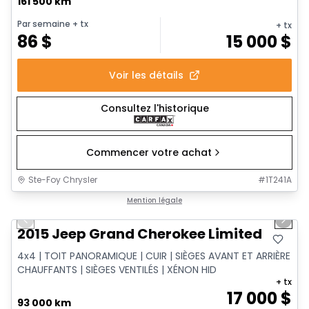
161 500 km
Par semaine
+ tx
+ tx
86
$
15 000
$
Voir les détails
Consultez l'historique
Commencer votre achat
Ste-Foy Chrysler
#
1T241A
1/14
Très bonne offre
Mention légale
Previous slide
Next 
2015 Jeep Grand Cherokee Limited
4x4 | TOIT PANORAMIQUE | CUIR | SIÈGES AVANT ET ARRIÈRE
CHAUFFANTS | SIÈGES VENTILÉS | XÉNON HID
+ tx
17 000
$
93 000 km