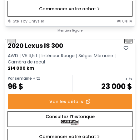
Commencer votre achat
Ste-Foy Chrysler
#
F0411A
1/17
Très bonne offre
Mention légale
Previous slide
Next 
2020 Lexus IS 300
AWD | V6 3,5 L | Intérieur Rouge | Sièges Mémoire |
Caméra de recul
214 000 km
Par semaine
+ tx
+ tx
96
$
23 000
$
Voir les détails
Consultez l'historique
Commencer votre achat