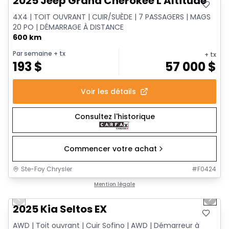
2025 Jeep Grand Cherokee L Altitude
4X4 | TOIT OUVRANT | CUIR/SUÈDE | 7 PASSAGERS | MAGS
20 PO | DÉMARRAGE À DISTANCE
600 km
Par semaine
+ tx
+ tx
193
$
57 000
$
Voir les détails
Consultez l'historique
Commencer votre achat
Ste-Foy Chrysler
#
F0424
1/13
Très bonne offre
Mention légale
Previous slide
Next 
2025 Kia Seltos EX
AWD | Toit ouvrant | Cuir Sofino | AWD | Démarreur à