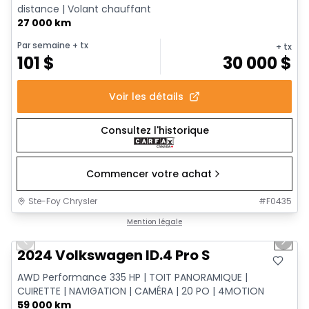
distance | Volant chauffant
27 000 km
Par semaine
+ tx
+ tx
101
$
30 000
$
Voir les détails
Consultez l'historique
Commencer votre achat
Ste-Foy Chrysler
#
F0435
1/12
Très bonne offre
Mention légale
Previous slide
Next 
2024 Volkswagen ID.4 Pro S
AWD Performance 335 HP | TOIT PANORAMIQUE |
CUIRETTE | NAVIGATION | CAMÉRA | 20 PO | 4MOTION
59 000 km