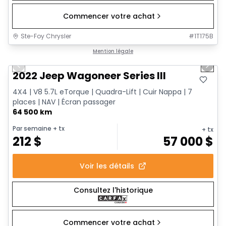
Commencer votre achat
Ste-Foy Chrysler
#
1T175B
1/15
Très bonne offre
Mention légale
Previous slide
Next 
2022 Jeep Wagoneer Series III
4X4 | V8 5.7L eTorque | Quadra-Lift | Cuir Nappa | 7
places | NAV | Écran passager
64 500 km
Par semaine
+ tx
+ tx
212
$
57 000
$
Voir les détails
Consultez l'historique
Commencer votre achat