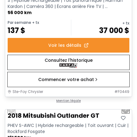
S | Hybride rechargeable | Toit panoramique | Harman
Kardon | Caméra 360 | Écrans arrière Fire TV | ...
56 000 km
Par semaine
+ tx
+ tx
137
$
37 000
$
Voir les détails
Consultez l'historique
Commencer votre achat
Ste-Foy Chrysler
#
F0449
1/14
Très bonne offre
Mention légale
Previous slide
Next 
2018 Mitsubishi Outlander GT
PHEV S-AWC | Hybride rechargeable | Toit ouvrant | Cuir |
Rockford Fosgate