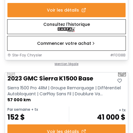
Voir les détails
Consultez l'historique
Commencer votre achat
Ste-Foy Chrysler
#
F0138B
1/12
Très bonne offre
Mention légale
Previous slide
Next 
2023 GMC Sierra K1500 Base
Sierra 1500 Pro 4RM | Groupe Remorquage | Différentiel
Autobloquant | CarPlay Sans Fil | Doublure Va...
57 000 km
Par semaine
+ tx
+ tx
152
$
41 000
$
Voir les détails