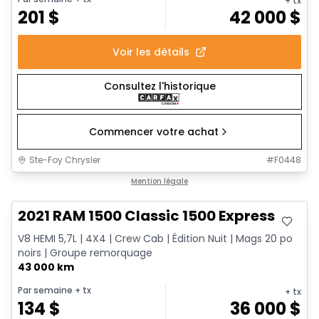
+ tx
201
$
42 000
$
Voir les détails
Consultez l'historique
Commencer votre achat
Ste-Foy Chrysler
#
F0448
Très bonne offre
Mention légale
2021 RAM 1500 Classic 1500 Express
V8 HEMI 5,7L | 4X4 | Crew Cab | Édition Nuit | Mags 20 po
noirs | Groupe remorquage
43 000 km
Par semaine
+ tx
+ tx
134
$
36 000
$