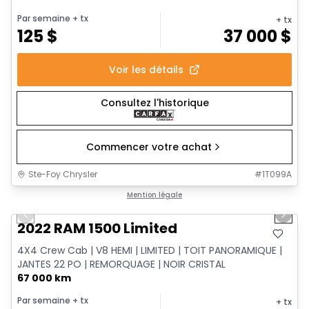
Par semaine
+ tx
+ tx
125
$
37 000
$
Voir les détails
Consultez l'historique
Commencer votre achat
Ste-Foy Chrysler
#
1T099A
1/13
Très bonne offre
Mention légale
Previous slide
Next 
2022 RAM 1500 Limited
4X4 Crew Cab | V8 HEMI | LIMITED | TOIT PANORAMIQUE |
JANTES 22 PO | REMORQUAGE | NOIR CRISTAL
67 000 km
Par semaine
+ tx
+ tx