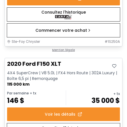
Consultez l'historique
Commencer votre achat
Ste-Foy Chrysler
#
1S250A
Très bonne offre
Mention légale
2020 Ford F150 XLT
4X4 SuperCrew | V8 5.0L | FX4 Hors Route | 302A Luxury |
Boîte 6,5 pi | Remorquage
115 000 km
Par semaine
+ tx
+ tx
146
$
35 000
$
Voir les détails