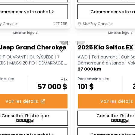
ommencer votre achat
Commencer votre a
y Chrysler
#
1T175B
Ste-Foy Chrysler
1/15
onne offre
Mention légale
Très bonne offre
Mention légale
us slide
Next slide
Previous slide
Jeep Grand Cherokee L Altitude
2025 Kia Seltos EX
OIT OUVRANT | CUIR/SUÈDE | 7
AWD | Toit ouvrant | Cuir S
RS | MAGS 20 PO | DÉMARRAGE À
Démarreur à distance | Vol
CE
chauffant
27 000 km
ine
+ tx
Par semaine
+ tx
+ tx
$
57 000
$
101
$
Voir les détails
Voir les détails
Consultez l'historique
Consultez l'histo
ommencer votre achat
Commencer votre a