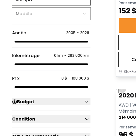
Par sema
152
Modèle
Année
2005
-
2026
Kilométrage
0 km
-
292 000 km
C
Ste-Fo
Prix
0 $
-
108 000 $
Très b
Previo
2020 
Budget
AWD | V6
Mémoire
214 00
Condition
Par sema
96
$