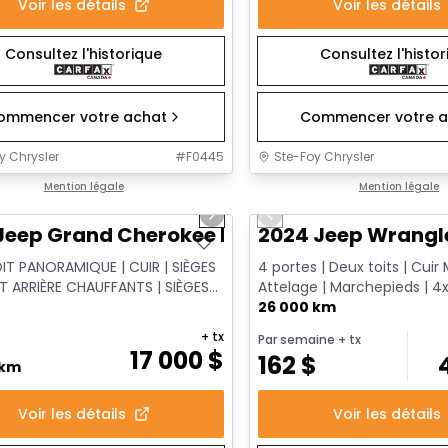
Voir les détails
Voir les détails
Consultez l'historique
Consultez l'histo
ommencer votre achat
Commencer votre a
y Chrysler
#
F0445
Ste-Foy Chrysler
1/14
onne offre
Mention légale
Très bonne offre
Mention légale
us slide
Next slide
Previous slide
Jeep Grand Cherokee Limited
2024 Jeep Wrangl
OIT PANORAMIQUE | CUIR | SIÈGES
4 portes | Deux toits | Cuir 
T ARRIÈRE CHAUFFANTS | SIÈGES
Attelage | Marchepieds | 4
 | XÉNON HID
Command-Trac
26 000 km
+ tx
Par semaine
+ tx
17 000
$
162
$
 km
Voir les détails
Voir les détails