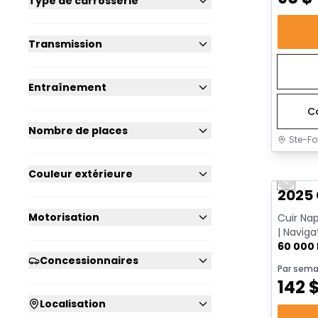
Type de carrosserie
Transmission
Entraînement
C
Nombre de places
Ste-Fo
Très b
Couleur extérieure
Previo
2025 
Motorisation
Cuir Na
| Naviga
Go | App
60 000
Concessionnaires
Par sema
142
Localisation