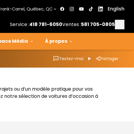
English
Frank-Carrel, Québec, QC
Searc
Service :
418 781-6050
Ventes :
581 705-0805
pace Média
À propos
Textez-moi
Partager
trajets ou d’un modèle pratique pour vos
z notre sélection de voitures d’occasion à