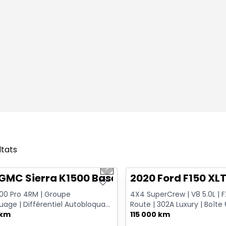
ltats
1/12
onne offre
Très bonne offre
us slide
Next slide
GMC Sierra K1500 Base
2020 Ford F150 XL
500 Pro 4RM | Groupe
4X4 SuperCrew | V8 5.0L | 
age | Différentiel Autobloquant
Route | 302A Luxury | Boîte 6
 Sans Fil | Doublure Va...
 km
Remorquage
115 000 km