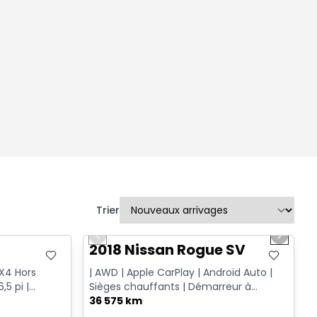
Trier
1/14
Très bonne offre
Previous slide
Next sl
T
2018 Nissan Rogue SV
FX4 Hors
| AWD | Apple CarPlay | Android Auto |
,5 pi |
Sièges chauffants | Démarreur à
distance
36 575 km