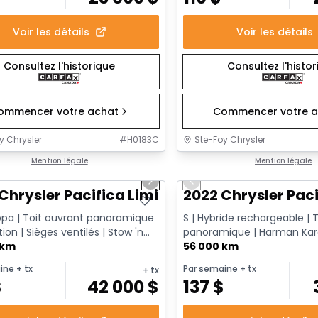
Voir les détails
Voir les détails
Consultez l'historique
Consultez l'histo
ommencer votre achat
Commencer votre a
y Chrysler
#
H0183C
Ste-Foy Chrysler
1/14
onne offre
Mention légale
Très bonne offre
Mention légale
us slide
Next slide
Previous slide
Chrysler Pacifica Limited
2022 Chrysler Paci
ppa | Toit ouvrant panoramique
S | Hybride rechargeable | T
tion | Sièges ventilés | Stow 'n
panoramique | Harman Kar
le CarPlay & ...
 km
Caméra 360 | Écrans arrière F
56 000 km
ine
+ tx
Par semaine
+ tx
+ tx
$
42 000
$
137
$