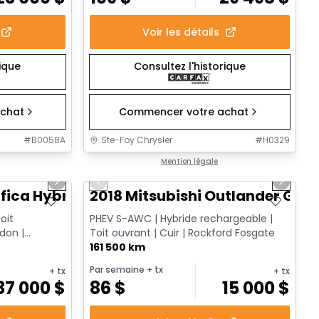
Voir les détails
rique
Consultez l'historique
chat
Commencer votre achat
#
B0058A
Ste-Foy Chrysler
#
H0329
1/13
1/14
Très bonne offre
Mention légale
Next slide
Previous slide
Next sl
fica Hybrid Limited
2018 Mitsubishi Outlander GT
oit
PHEV S-AWC | Hybride rechargeable |
don |
Toit ouvrant | Cuir | Rockford Fosgate
ire TV | ...
161 500 km
Par semaine
+ tx
+ tx
+ tx
37 000
$
86
$
15 000
$