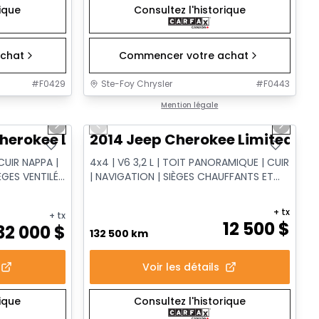
rique
Consultez l'historique
chat
Commencer votre achat
#
F0429
Ste-Foy Chrysler
#
F0443
1/14
1/14
Très bonne offre
Mention légale
Next slide
Previous slide
Next sl
herokee Limited
2014 Jeep Cherokee Limited
CUIR NAPPA |
4x4 | V6 3,2 L | TOIT PANORAMIQUE | CUIR
ÈGES VENTILÉS
| NAVIGATION | SIÈGES CHAUFFANTS ET
VENTILÉS
+ tx
+ tx
12 500
$
32 000
$
132 500 km
Voir les détails
rique
Consultez l'historique