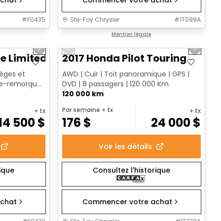
#
F0435
Ste-Foy Chrysler
#
1T099A
1/12
1/16
Très bonne offre
Mention légale
Next slide
Previous slide
Next sl
e Limited
2017 Honda Pilot Touring
Sièges et
AWD | Cuir | Toit panoramique | GPS |
che-remorque
DVD | 8 passagers | 120 000 Km
120 000 km
Par semaine
+ tx
+ tx
+ tx
14 500
$
176
$
24 000
$
Voir les détails
rique
Consultez l'historique
chat
Commencer votre achat