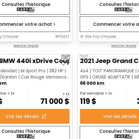
Consultez l'historique
Consultez l'histo
ommencer votre achat
Commencer votre a
y Chrysler
#
F0427
Ste-Foy Chrysler
1/12
onne offre
Mention légale
Très bonne offre
Mention légale
us slide
Next slide
Previous slide
 BMW 440i xDrive Coupe
2021 Jeep Grand C
briolet | M Sport Pro | 382 HP |
4x4 | TOIT PANORAMIQUE | 
Kardon | Cuir Rouge Vernasca |
GPS | CRUISE ADAPTATIF | SI
marreur à dis...
 km
| HAYON ÉLECTRIQUE
66 000 km
ine
+ tx
Par semaine
+ tx
+ tx
$
71 000
$
119
$
Voir les détails
Voir les détails
Consultez l'historique
Consultez l'histo