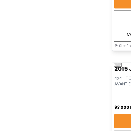
C
Ste-Fo
Très b
Previo
2015 
4x4 | T
AVANT E
VENTILÉS
93 000