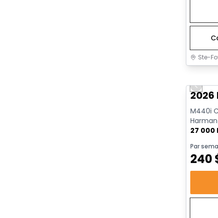
C
Ste-Fo
Très b
Previo
2026
M440i Ca
Harman/
AWD | Dé
27 000
Par sema
240