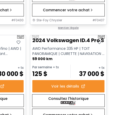
chat
Commencer votre achat
#
F0430
Ste-Foy Chrysler
#
F0437
1/13
1/12
Très bonne offre
Mention légale
Next slide
Previous slide
Next sl
2024 Volkswagen ID.4 Pro S
ofino | AWD |
AWD Performance 335 HP | TOIT
ant
PANORAMIQUE | CUIRETTE | NAVIGATION |
CAMÉRA | 20 PO | 4MOTION
59 000 km
Par semaine
+ tx
+ tx
+ tx
30 000
$
125
$
37 000
$
Voir les détails
rique
Consultez l'historique
chat
Commencer votre achat