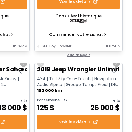
Voir les détails
rique
Consultez l'historique
chat
Commencer votre achat
#
F0449
Ste-Foy Chrysler
#
1T241A
1/12
1/13
Très bonne offre
Mention légale
Next slide
Previous slide
Next sl
er Sahara
2019 Jeep Wrangler Unlimited 
McKinley |
4X4 | Toit Sky One-Touch | Navigation |
x4
Audio Alpine | Groupe Temps Froid | DEL
| Surveillance des a...
150 000 km
Par semaine
+ tx
+ tx
+ tx
48 000
$
125
$
26 000
$
Voir les détails