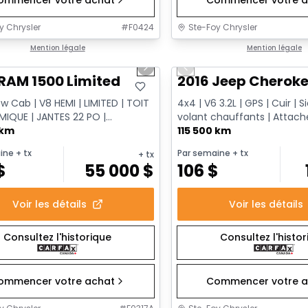
y Chrysler
#
F0424
Ste-Foy Chrysler
1/13
onne offre
Mention légale
Très bonne offre
Mention légale
us slide
Next slide
Previous slide
RAM 1500 Limited
2016 Jeep Cheroke
 Cab | V8 HEMI | LIMITED | TOIT
4x4 | V6 3.2L | GPS | Cuir | 
IQUE | JANTES 22 PO |
volant chauffants | Atta
AGE | NOIR CRISTAL
 km
| Démarrage à distance
115 500 km
ine
+ tx
Par semaine
+ tx
+ tx
$
55 000
$
106
$
Voir les détails
Voir les détails
Consultez l'historique
Consultez l'histo
ommencer votre achat
Commencer votre a