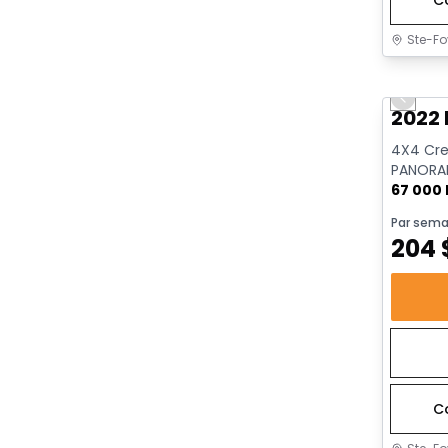
Ste-Fo
Très b
Previo
2022 
4X4 Crew
PANORAM
REMORQU
67 000
Par sema
204
C