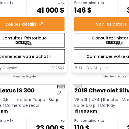
ine
+ tx
Par semaine
+ tx
+ tx
$
41 000
$
146
$
Voir les détails
Voir les détails
Consultez l'historique
Consultez l'histo
ommencer votre achat
Commencer votre a
y Chrysler
#
1S250A
Ste-Foy Chrysler
1/17
onne offre
Mention légale
Très bonne offre
Mention légale
us slide
Next slide
Previous slide
Lexus IS 300
2019 Chevrolet Sil
 3,5 L | Intérieur Rouge | Sièges
V8 5.3L | 4X4 | Rancho | Ma
 | Caméra de recul
Boîte 6,6 pi | CarPlay
0 km
191 000 km
ine
+ tx
Par semaine
+ tx
+ tx
23 000
$
110
$