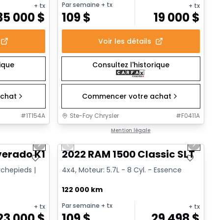
Par semaine
+ tx
+ tx
+ tx
35 000
$
109
$
19 000
$
Voir les détails
rique
Consultez l'historique
chat
Commencer votre achat
#
1T154A
Ste-Foy Chrysler
#
F0411A
1/14
1/15
Très bonne offre
Mention légale
Next slide
Previous slide
Next sl
verado K1500 Trail Cus Custom Trail Boss
2022 RAM 1500 Classic SLT
rchepieds |
4x4, Moteur: 5.7L - 8 Cyl. - Essence
122 000 km
Par semaine
+ tx
+ tx
+ tx
23 000
$
109
$
29 498
$