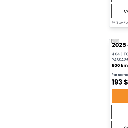
C
Ste-Fo
Très b
Previo
2025 
4X4 | T
PASSAGE
DISTAN
600 km
Par sema
193
C