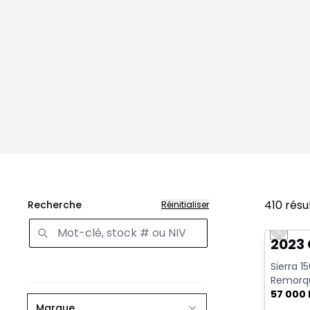
410
résu
Recherche
Réinitialiser
Très b
Previo
2023 
Sierra 1
Remorqu
| CarPlay
57 000
Marque