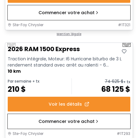
Commencer votre achat
Ste-Foy Chrysler
#
1T321
1/17
En stock
Mention légale
Previous slide
Next 
2026 RAM 1500 Express
Traction intégrale, Moteur: I6 Hurricane biturbo de 3 L
rendement standard avec arrêt au ralenti - 6...
10 km
74 625
$
Par semaine
+ tx
+ tx
210
$
68 125
$
Voir les détails
Commencer votre achat
Ste-Foy Chrysler
#
1T293