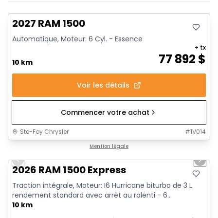
En stock
2027 RAM 1500
Automatique, Moteur: 6 Cyl. - Essence
+ tx
77 892
$
10 km
Voir les détails
Commencer votre achat
Ste-Foy Chrysler
#
1V014
1/7
En stock
Mention légale
Previous slide
Next 
2026 RAM 1500 Express
Traction intégrale, Moteur: I6 Hurricane biturbo de 3 L
rendement standard avec arrêt au ralenti - 6...
10 km