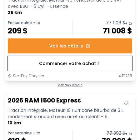
Traction intégrale, Moteur: V6 Pentastar de 3,6 L VVT
avec BSG - 6 Cyl. - Essence
25 km
77 008
$
Par semaine
+ tx
+ tx
209
$
71 008
$
Voir les détails
Commencer votre achat
Ste-Foy Chrysler
#
1T235
En stock
Mention légale
2026 RAM 1500 Express
Traction intégrale, Moteur: I6 Hurricane biturbo de 3 L
rendement standard avec arrêt au ralenti - 6...
10 km
77 392
$
Par semaine
+ tx
+ tx