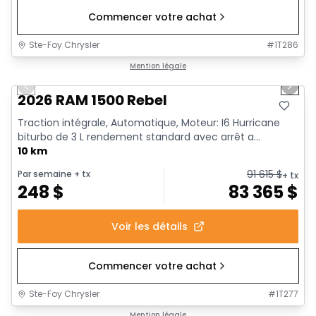
Commencer votre achat
Ste-Foy Chrysler
#
1T286
1/19
En stock
Mention légale
Previous slide
Next 
2026 RAM 1500 Rebel
Traction intégrale, Automatique, Moteur: I6 Hurricane
biturbo de 3 L rendement standard avec arrêt a...
10 km
91 615
$
Par semaine
+ tx
+ tx
248
$
83 365
$
Voir les détails
Commencer votre achat
Ste-Foy Chrysler
#
1T277
En stock
Mention légale