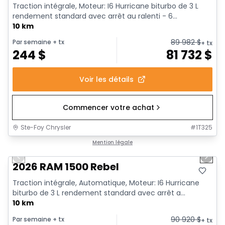
Traction intégrale, Moteur: I6 Hurricane biturbo de 3 L
rendement standard avec arrêt au ralenti - 6...
10 km
89 982
$
Par semaine
+ tx
+ tx
244
$
81 732
$
Voir les détails
Commencer votre achat
Ste-Foy Chrysler
#
1T325
1/18
En stock
Mention légale
Previous slide
Next 
2026 RAM 1500 Rebel
Traction intégrale, Automatique, Moteur: I6 Hurricane
biturbo de 3 L rendement standard avec arrêt a...
10 km
90 920
$
Par semaine
+ tx
+ tx