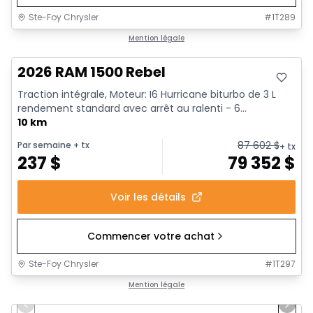
Ste-Foy Chrysler
#
1T289
En stock
Mention légale
2026 RAM 1500 Rebel
Traction intégrale, Moteur: I6 Hurricane biturbo de 3 L
rendement standard avec arrêt au ralenti - 6...
10 km
87 602
$
Par semaine
+ tx
+ tx
237
$
79 352
$
Voir les détails
Commencer votre achat
Ste-Foy Chrysler
#
1T297
1/19
En stock
Mention légale
Previous slide
Next 