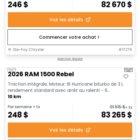
246
$
82 670
$
Voir les détails
Commencer votre achat
Ste-Foy Chrysler
#
1T276
1/18
En stock
Mention légale
Previous slide
Next 
2026 RAM 1500 Rebel
Traction intégrale, Moteur: I6 Hurricane biturbo de 3 L
rendement standard avec arrêt au ralenti - 6...
10 km
91 515
$
Par semaine
+ tx
+ tx
248
$
83 265
$
Voir les détails