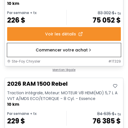
10 km
83 302
$
Par semaine
+ tx
+ tx
226
$
75 052
$
Voir les détails
Commencer votre achat
Ste-Foy Chrysler
#
1T329
En stock
Mention légale
2026 RAM 1500 Rebel
Traction intégrale, Moteur: MOTEUR V8 HEMI(MD) 5,7 L A
VVT A/MDS ECO/ETORQUE - 8 Cyl. - Essence
10 km
84 635
$
Par semaine
+ tx
+ tx
229
$
76 385
$