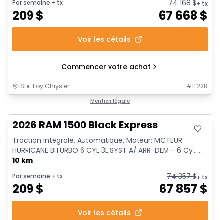
74 168
$
Par semaine
+ tx
+ tx
209
$
67 668
$
Voir les détails
Commencer votre achat
Ste-Foy Chrysler
#
1T228
En stock
Mention légale
2026 RAM 1500 Black Express
Traction intégrale, Automatique, Moteur: MOTEUR
HURRICANE BITURBO 6 CYL 3L SYST A/ ARR-DEM - 6 Cyl. ...
10 km
74 357
$
Par semaine
+ tx
+ tx
209
$
67 857
$
Voir les détails