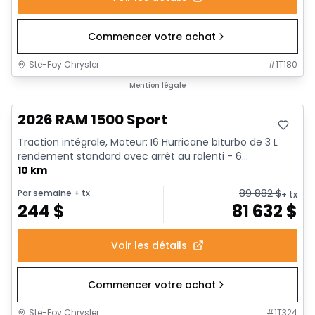
Commencer votre achat
Ste-Foy Chrysler
#
1T180
En stock
Mention légale
2026 RAM 1500 Sport
Traction intégrale, Moteur: I6 Hurricane biturbo de 3 L
rendement standard avec arrêt au ralenti - 6...
10 km
89 882
$
Par semaine
+ tx
+ tx
244
$
81 632
$
Voir les détails
Commencer votre achat
Ste-Foy Chrysler
#
1T324