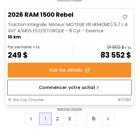
2026 RAM 1500 Rebel
Traction intégrale, Moteur: MOTEUR V8 HEMI(MD) 5,7 L A
VVT A/MDS ECO/ETORQUE - 8 Cyl. - Essence
10 km
91 802
$
Par semaine
+ tx
+ tx
249
$
83 552
$
Voir les détails
Commencer votre achat
Ste-Foy Chrysler
#
1T287
Mention légale
1
2
3
...
15