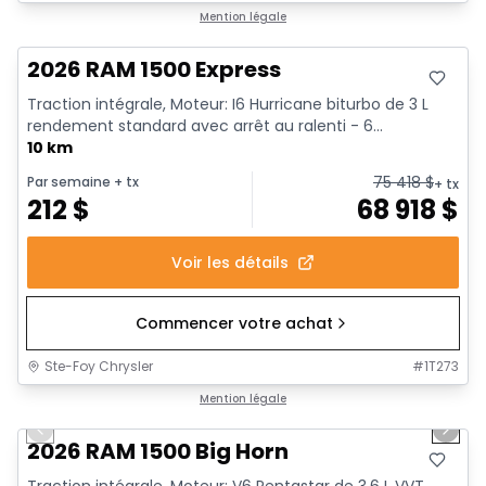
En stock
Mention légale
2026 RAM 1500 Express
Traction intégrale, Moteur: I6 Hurricane biturbo de 3 L
rendement standard avec arrêt au ralenti - 6...
10 km
75 418
$
Par semaine
+ tx
+ tx
212
$
68 918
$
Voir les détails
Commencer votre achat
Ste-Foy Chrysler
#
1T273
1/20
En stock
Mention légale
Previous slide
Next 
2026 RAM 1500 Big Horn