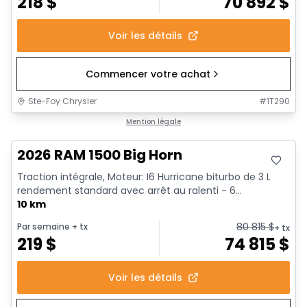
218
$
70 892
$
Voir les détails
Commencer votre achat
Ste-Foy Chrysler
#
1T290
En stock
Mention légale
2026 RAM 1500 Big Horn
Traction intégrale, Moteur: I6 Hurricane biturbo de 3 L
rendement standard avec arrêt au ralenti - 6...
10 km
80 815
$
Par semaine
+ tx
+ tx
219
$
74 815
$
Voir les détails