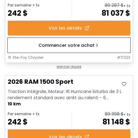
89 287
$
Par semaine
+ tx
+ tx
242
$
81 037
$
Voir les détails
Commencer votre achat
Ste-Foy Chrysler
#
1T323
En stock
Mention légale
2026 RAM 1500 Sport
Traction intégrale, Moteur: I6 Hurricane biturbo de 3 L
rendement standard avec arrêt au ralenti - 6...
10 km
89 398
$
Par semaine
+ tx
+ tx
242
$
81 148
$
Voir les détails