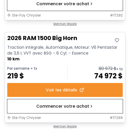
Commencer votre achat
Ste-Foy Chrysler
#
1T292
En stock
Mention légale
2026 RAM 1500 Big Horn
Traction intégrale, Automatique, Moteur: V6 Pentastar
de 3,6 L VVT avec BSG - 6 Cyl. - Essence
10 km
80 972
$
Par semaine
+ tx
+ tx
219
$
74 972
$
Voir les détails
Commencer votre achat
Ste-Foy Chrysler
#
1T299
En stock
Mention légale