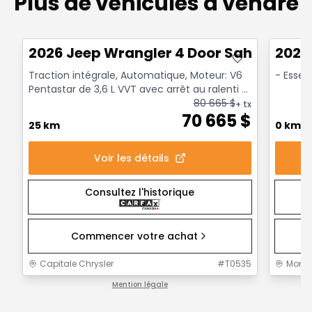
Plus de véhicules à vendre
Très bonne offre
Très b
2026 Jeep Wrangler 4 Door Sahara
2027
Traction intégrale, Automatique, Moteur: V6
- Esse
Pentastar de 3,6 L VVT avec arrêt au ralenti -
6 Cyl. - ...
80 665
$
+ tx
70 665
$
25 km
0 km
Voir les détails
Consultez l'historique
Commencer votre achat
Capitale Chrysler
#
T0535
Mont-J
Mention légale
1 / 1