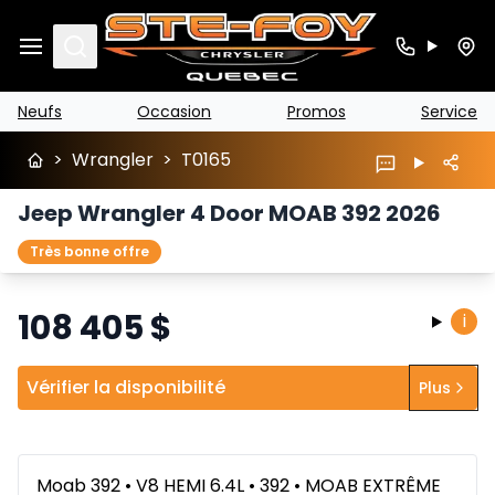
Search
Neufs
Occasion
Promos
Service
>
Wrangler
>
T0165
Jeep Wrangler 4 Door MOAB 392 2026
Très bonne offre
108 405
$
i
Vérifier la disponibilité
Plus
Moab 392 • V8 HEMI 6.4L • 392 • MOAB EXTRÊME