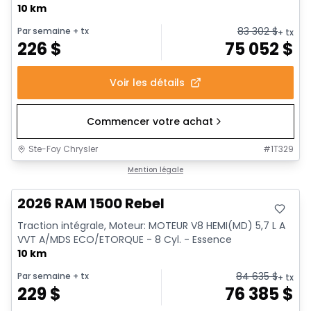
10 km
83 302
$
Par semaine
+ tx
+ tx
226
$
75 052
$
Voir les détails
Commencer votre achat
Ste-Foy Chrysler
#
1T329
En stock
Mention légale
2026 RAM 1500 Rebel
Traction intégrale, Moteur: MOTEUR V8 HEMI(MD) 5,7 L A
VVT A/MDS ECO/ETORQUE - 8 Cyl. - Essence
10 km
84 635
$
Par semaine
+ tx
+ tx
229
$
76 385
$