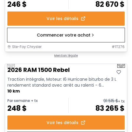
246
$
82 670
$
Voir les détails
Commencer votre achat
Ste-Foy Chrysler
#
1T276
1/18
En stock
Mention légale
Previous slide
Next 
2026 RAM 1500 Rebel
Traction intégrale, Moteur: I6 Hurricane biturbo de 3 L
rendement standard avec arrêt au ralenti - 6...
10 km
91 515
$
Par semaine
+ tx
+ tx
248
$
83 265
$
Voir les détails