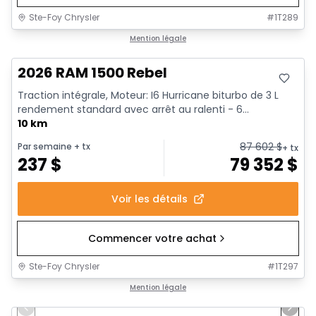
Ste-Foy Chrysler
#
1T289
En stock
Mention légale
2026 RAM 1500 Rebel
Traction intégrale, Moteur: I6 Hurricane biturbo de 3 L
rendement standard avec arrêt au ralenti - 6...
10 km
87 602
$
Par semaine
+ tx
+ tx
237
$
79 352
$
Voir les détails
Commencer votre achat
Ste-Foy Chrysler
#
1T297
1/19
En stock
Mention légale
Previous slide
Next 