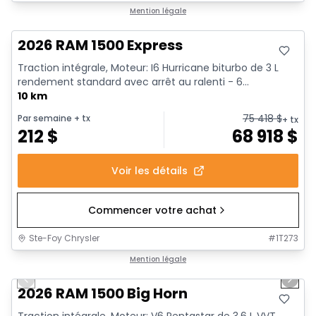
En stock
Mention légale
2026 RAM 1500 Express
Traction intégrale, Moteur: I6 Hurricane biturbo de 3 L
rendement standard avec arrêt au ralenti - 6...
10 km
75 418
$
Par semaine
+ tx
+ tx
212
$
68 918
$
Voir les détails
Commencer votre achat
Ste-Foy Chrysler
#
1T273
1/20
En stock
Mention légale
Previous slide
Next 
2026 RAM 1500 Big Horn