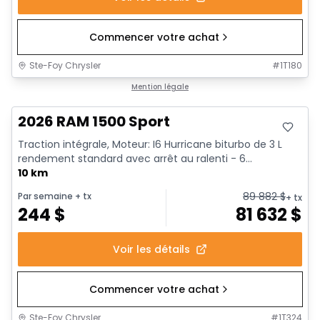
Commencer votre achat
Ste-Foy Chrysler
#
1T180
En stock
Mention légale
2026 RAM 1500 Sport
Traction intégrale, Moteur: I6 Hurricane biturbo de 3 L
rendement standard avec arrêt au ralenti - 6...
10 km
89 882
$
Par semaine
+ tx
+ tx
244
$
81 632
$
Voir les détails
Commencer votre achat
Ste-Foy Chrysler
#
1T324