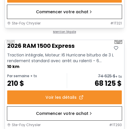
Commencer votre achat
Ste-Foy Chrysler
#
1T321
1/17
En stock
Mention légale
Previous slide
Next 
2026 RAM 1500 Express
Traction intégrale, Moteur: I6 Hurricane biturbo de 3 L
rendement standard avec arrêt au ralenti - 6...
10 km
74 625
$
Par semaine
+ tx
+ tx
210
$
68 125
$
Voir les détails
Commencer votre achat
Ste-Foy Chrysler
#
1T293