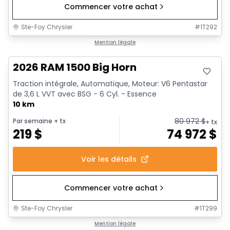
Commencer votre achat
Ste-Foy Chrysler
#
1T292
En stock
Mention légale
2026 RAM 1500 Big Horn
Traction intégrale, Automatique, Moteur: V6 Pentastar
de 3,6 L VVT avec BSG - 6 Cyl. - Essence
10 km
80 972
$
Par semaine
+ tx
+ tx
219
$
74 972
$
Voir les détails
Commencer votre achat
Ste-Foy Chrysler
#
1T299
En stock
Mention légale