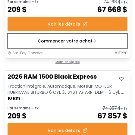
74 168
$
Par semaine
+ tx
+ tx
209
$
67 668
$
Voir les détails
Commencer votre achat
Ste-Foy Chrysler
#
1T228
En stock
Mention légale
2026 RAM 1500 Black Express
Traction intégrale, Automatique, Moteur: MOTEUR
HURRICANE BITURBO 6 CYL 3L SYST A/ ARR-DEM - 6 Cyl. ...
10 km
74 357
$
Par semaine
+ tx
+ tx
209
$
67 857
$
Voir les détails