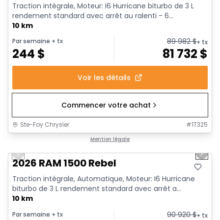
Traction intégrale, Moteur: I6 Hurricane biturbo de 3 L
rendement standard avec arrêt au ralenti - 6...
10 km
89 982
$
Par semaine
+ tx
+ tx
244
$
81 732
$
Voir les détails
Commencer votre achat
Ste-Foy Chrysler
#
1T325
1/18
En stock
Mention légale
Previous slide
Next 
2026 RAM 1500 Rebel
Traction intégrale, Automatique, Moteur: I6 Hurricane
biturbo de 3 L rendement standard avec arrêt a...
10 km
90 920
$
Par semaine
+ tx
+ tx