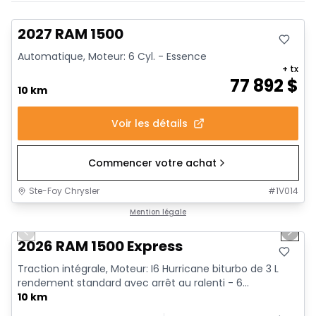
En stock
2027 RAM 1500
Automatique, Moteur: 6 Cyl. - Essence
+ tx
77 892
$
10 km
Voir les détails
Commencer votre achat
Ste-Foy Chrysler
#
1V014
1/7
En stock
Mention légale
Previous slide
Next 
2026 RAM 1500 Express
Traction intégrale, Moteur: I6 Hurricane biturbo de 3 L
rendement standard avec arrêt au ralenti - 6...
10 km