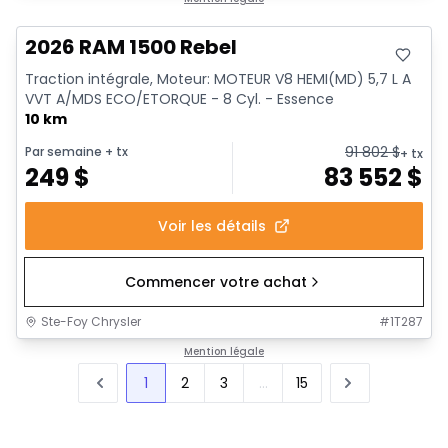
2026 RAM 1500 Rebel
Traction intégrale, Moteur: MOTEUR V8 HEMI(MD) 5,7 L A
VVT A/MDS ECO/ETORQUE - 8 Cyl. - Essence
10 km
91 802
$
Par semaine
+ tx
+ tx
249
$
83 552
$
Voir les détails
Commencer votre achat
Ste-Foy Chrysler
#
1T287
Mention légale
1
2
3
...
15