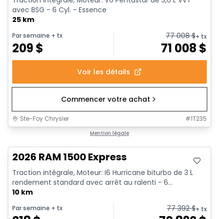
Traction intégrale, Moteur: V6 Pentastar de 3,6 L VVT
avec BSG - 6 Cyl. - Essence
25 km
77 008
$
Par semaine
+ tx
+ tx
209
$
71 008
$
Voir les détails
Commencer votre achat
Ste-Foy Chrysler
#
1T235
En stock
Mention légale
2026 RAM 1500 Express
Traction intégrale, Moteur: I6 Hurricane biturbo de 3 L
rendement standard avec arrêt au ralenti - 6...
10 km
77 392
$
Par semaine
+ tx
+ tx