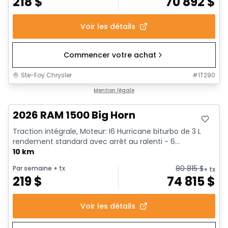
218
$
70 892
$
Voir les détails
Commencer votre achat
Ste-Foy Chrysler
#
1T290
En stock
Mention légale
2026 RAM 1500 Big Horn
Traction intégrale, Moteur: I6 Hurricane biturbo de 3 L
rendement standard avec arrêt au ralenti - 6...
10 km
80 815
$
Par semaine
+ tx
+ tx
219
$
74 815
$
Voir les détails