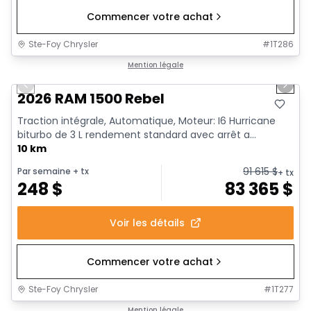
Commencer votre achat
Ste-Foy Chrysler
#
1T286
1/19
En stock
Mention légale
Previous slide
Next 
2026 RAM 1500 Rebel
Traction intégrale, Automatique, Moteur: I6 Hurricane
biturbo de 3 L rendement standard avec arrêt a...
10 km
91 615
$
Par semaine
+ tx
+ tx
248
$
83 365
$
Voir les détails
Commencer votre achat
Ste-Foy Chrysler
#
1T277
En stock
Mention légale