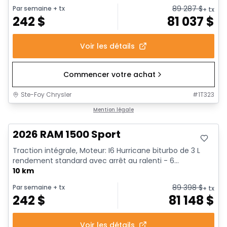
89 287
$
Par semaine
+ tx
+ tx
242
$
81 037
$
Voir les détails
Commencer votre achat
Ste-Foy Chrysler
#
1T323
En stock
Mention légale
2026 RAM 1500 Sport
Traction intégrale, Moteur: I6 Hurricane biturbo de 3 L
rendement standard avec arrêt au ralenti - 6...
10 km
89 398
$
Par semaine
+ tx
+ tx
242
$
81 148
$
Voir les détails