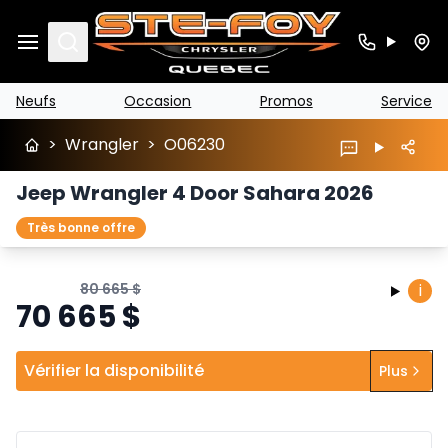
Search
Neufs
Occasion
Promos
Service
>
Wrangler
>
O06230
Jeep Wrangler 4 Door Sahara 2026
Très bonne offre
80 665
$
i
70 665
$
Vérifier la disponibilité
Plus