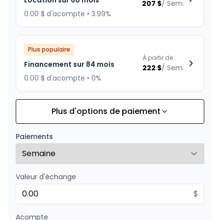
Location sur 60 mois
207
$
/
Sem.
0.00 $ d'acompte • 3.99%
Plus populaire
À partir de :
Financement sur 84 mois
222
$
/
Sem.
0.00 $ d'acompte • 0%
Plus d'options de paiement
Financement sur 96 mois
À partir de :
Financement sur 96 mois
223
$
/
Sem.
Paiements
0.00 $ d'acompte • 3.49%
Valeur d'échange
Financement sur 72 mois
À partir de :
Financement sur 72 mois
$
259
$
/
Sem.
0.00 $ d'acompte • 0%
Acompte