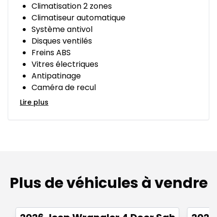
Climatisation 2 zones
Climatiseur automatique
Système antivol
Disques ventilés
Freins ABS
Vitres électriques
Antipatinage
Caméra de recul
Lire plus
Plus de véhicules à vendre
Très bonne offre
Très b