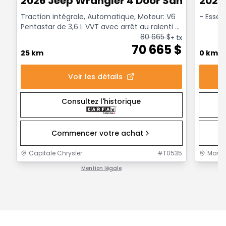
2026 Jeep Wrangler 4 Door Sahara
2027
Traction intégrale, Automatique, Moteur: V6
- Esse
Pentastar de 3,6 L VVT avec arrêt au ralenti -
6 Cyl. - ...
80 665
$
+ tx
70 665
$
25 km
0 km
Voir les détails
Consultez l'historique
Commencer votre achat
Capitale Chrysler
#
T0535
Mont-J
Mention légale
1 / 1