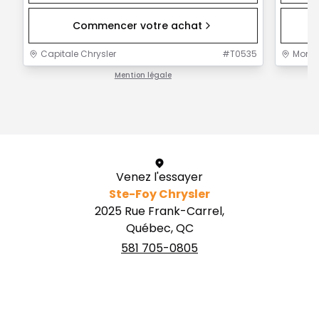
Commencer votre achat
Capitale Chrysler
#
T0535
Mont-J
Mention légale
1 / 1
Venez l'essayer
Ste-Foy Chrysler
2025 Rue Frank-Carrel,
Québec, QC
581 705-0805