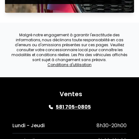
Malgré notre engagement à garantir l'exactitude des
informations, nous déclinons toute responsabilité en cas
d'erreurs ou d'omissions présentes sur ces pages. Veuillez
consulter votre concessionnaire local pour connaître les
modalités et conditions réelles. Les Prix des véhicules affichés
sont sujet à changement sans préavis.
Conditions d'utilisation
Ventes
581 705-0805
Lundi - Jeudi
8h30-20h00