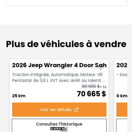
Plus de véhicules à vendre
Très bonne offre
Très b
2026 Jeep Wrangler 4 Door Sahara
2027
Traction intégrale, Automatique, Moteur: V6
- Esse
Pentastar de 3,6 L VVT avec arrêt au ralenti -
6 Cyl. - ...
80 665
$
+ tx
70 665
$
25 km
0 km
Voir les détails
Consultez l'historique