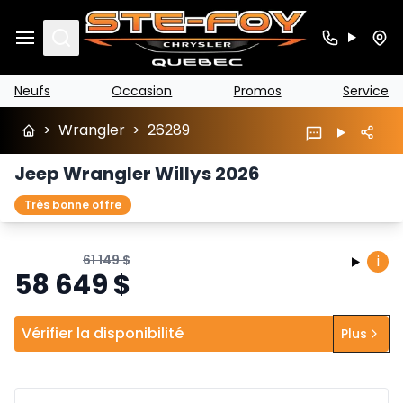
Search
Neufs
Occasion
Promos
Service
>
Wrangler
>
26289
Jeep Wrangler Willys 2026
Très bonne offre
61 149
$
i
58 649
$
Vérifier la disponibilité
Plus