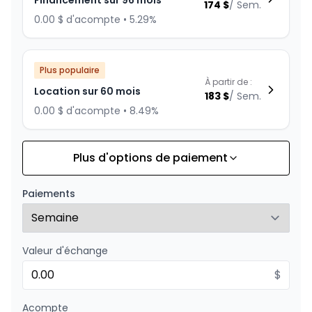
Financement sur 96 mois
174
$
/
Sem.
0.00 $ d'acompte • 5.29%
Plus populaire
À partir de :
Location sur 60 mois
183
$
/
Sem.
0.00 $ d'acompte • 8.49%
Plus d'options de paiement
Financement sur 84 mois
À partir de :
Financement sur 84 mois
192
$
/
Sem.
Paiements
0.00 $ d'acompte • 4.99%
Valeur d'échange
Financement sur 72 mois
À partir de :
Financement sur 72 mois
$
218
$
/
Sem.
0.00 $ d'acompte • 4.99%
Acompte